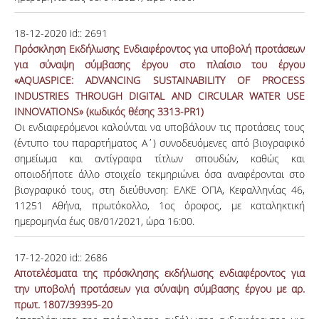
18-12-2020
id::
2691
Πρόσκληση Εκδήλωσης Ενδιαφέροντος για υποβολή προτάσεων
για σύναψη σύμβασης έργου στο πλαίσιο του έργου
«AQUASPICE: ADVANCING SUSTAINABILITY OF PROCESS
INDUSTRIES THROUGH DIGITAL AND CIRCULAR WATER USE
INNOVATIONS» (κωδικός θέσης 3313-PR1)
Οι ενδιαφερόμενοι καλούνται να υποβάλουν τις προτάσεις τους
(έντυπο του παραρτήματος Α΄) συνοδευόμενες από βιογραφικό
σημείωμα και αντίγραφα τίτλων σπουδών, καθώς και
οποιοδήποτε άλλο στοιχείο τεκμηριώνει όσα αναφέρονται στο
βιογραφικό τους, στη διεύθυνση: ΕΛΚΕ ΟΠΑ, Κεφαλληνίας 46,
11251 Αθήνα, πρωτόκολλο, 1ος όροφος, με καταληκτική
ημερομηνία έως 08/01/2021, ώρα 16:00.
17-12-2020
id::
2686
Αποτελέσματα της πρόσκλησης εκδήλωσης ενδιαφέροντος για
την υποβολή προτάσεων για σύναψη σύμβασης έργου με αρ.
πρωτ. 1807/39395-20