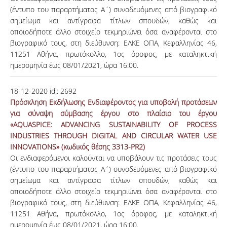
(έντυπο του παραρτήματος Α΄) συνοδευόμενες από βιογραφικό
σημείωμα και αντίγραφα τίτλων σπουδών, καθώς και
οποιοδήποτε άλλο στοιχείο τεκμηριώνει όσα αναφέρονται στο
βιογραφικό τους, στη διεύθυνση: ΕΛΚΕ ΟΠΑ, Κεφαλληνίας 46,
11251 Αθήνα, πρωτόκολλο, 1ος όροφος, με καταληκτική
ημερομηνία έως 08/01/2021, ώρα 16:00.
18-12-2020
id::
2692
Πρόσκληση Εκδήλωσης Ενδιαφέροντος για υποβολή προτάσεων
για σύναψη σύμβασης έργου στο πλαίσιο του έργου
«AQUASPICE: ADVANCING SUSTAINABILITY OF PROCESS
INDUSTRIES THROUGH DIGITAL AND CIRCULAR WATER USE
INNOVATIONS» (κωδικός θέσης 3313-PR2)
Οι ενδιαφερόμενοι καλούνται να υποβάλουν τις προτάσεις τους
(έντυπο του παραρτήματος Α΄) συνοδευόμενες από βιογραφικό
σημείωμα και αντίγραφα τίτλων σπουδών, καθώς και
οποιοδήποτε άλλο στοιχείο τεκμηριώνει όσα αναφέρονται στο
βιογραφικό τους, στη διεύθυνση: ΕΛΚΕ ΟΠΑ, Κεφαλληνίας 46,
11251 Αθήνα, πρωτόκολλο, 1ος όροφος, με καταληκτική
ημερομηνία έως 08/01/2021, ώρα 16:00.