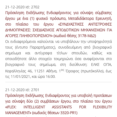
21-12-2020
id::
2702
Πρόσκληση Εκδήλωσης Ενδιαφέροντος για σύναψη σύμβασης
έργου με ένα (1) φυσικό πρόσωπο, Μεταδιδάκτορα Ερευνητή,
στο πλαίσιο του έργου «ΣΥΝΔΥΑΣΤΙΚΕΣ ΑΝΤΙΣΤΡΟΦΕΣ
ΔΗΜΟΠΡΑΣΙΕΣ: ΣΧΕΔΙΑΣΜΟΣ ΑΠΟΔΟΤΙΚΩΝ ΜΗΧΑΝΙΣΜΩΝ ΓΙΑ
ΑΓΟΡΕΣ ΠΛΗΘΟΠΟΡΙΣΜΟΥ» (κωδικό θέσης 3178-ΜΔ2)
Οι ενδιαφερόμενοι καλούνται να υποβάλουν την υποψηφιότητά
τους (έντυπο Παραρτήματος), συνοδευόμενη από βιογραφικό
σημείωμα και αντίγραφα τίτλων σπουδών, καθώς και
οποιοδήποτε άλλο στοιχείο τεκμηριώνει όσα αναφέρονται στο
βιογραφικό τους σημείωμα, στη διεύθυνση: ΕΛΚΕ ΟΠΑ,
ος
Κεφαλληνίας 46, 11251 Αθήνα, 1
Όροφος (πρωτόκολλο), έως
τις 11/01/2021, και ώρα 16:00.
21-12-2020
id::
2701
Πρόσκληση Εκδήλωσης Ενδιαφέροντος για υποβολή προτάσεων
για σύναψη δύο (2) συμβάσεων έργου, στο πλαίσιο του έργου
«iFLEX: INTELLIGENT ASSISTANTS FOR FLEXIBILITY
MANAGEMENT» (κωδικός θέσεων 3320-PR1)