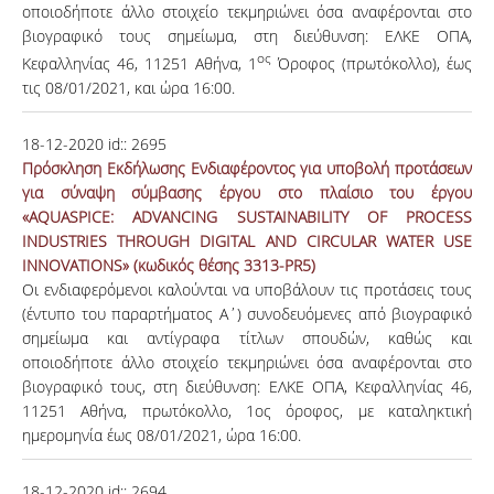
οποιοδήποτε άλλο στοιχείο τεκμηριώνει όσα αναφέρονται στο
βιογραφικό τους σημείωμα, στη διεύθυνση: ΕΛΚΕ ΟΠΑ,
ος
Κεφαλληνίας 46, 11251 Αθήνα, 1
Όροφος (πρωτόκολλο), έως
τις 08/01/2021, και ώρα 16:00.
18-12-2020
id::
2695
Πρόσκληση Εκδήλωσης Ενδιαφέροντος για υποβολή προτάσεων
για σύναψη σύμβασης έργου στο πλαίσιο του έργου
«AQUASPICE: ADVANCING SUSTAINABILITY OF PROCESS
INDUSTRIES THROUGH DIGITAL AND CIRCULAR WATER USE
INNOVATIONS» (κωδικός θέσης 3313-PR5)
Οι ενδιαφερόμενοι καλούνται να υποβάλουν τις προτάσεις τους
(έντυπο του παραρτήματος Α΄) συνοδευόμενες από βιογραφικό
σημείωμα και αντίγραφα τίτλων σπουδών, καθώς και
οποιοδήποτε άλλο στοιχείο τεκμηριώνει όσα αναφέρονται στο
βιογραφικό τους, στη διεύθυνση: ΕΛΚΕ ΟΠΑ, Κεφαλληνίας 46,
11251 Αθήνα, πρωτόκολλο, 1ος όροφος, με καταληκτική
ημερομηνία έως 08/01/2021, ώρα 16:00.
18-12-2020
id::
2694