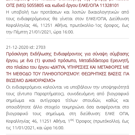
ΟΠΣ (MIS) 5055805 και κωδικό έργου ΕΛΚΕ/ΟΠΑ 11328101
Η υποβολή των προτάσεων και λοιπών δικαιολογητικών από
τους ενδιαφερόμενους θα γίνεται στον ΕΛΚΕ/ΟΠΑ, Διεύθυνση
Κεφαλληνίας 46, 11251 Αθήνα, πρωτόκολλο-1ος όροφος, έως
την Πέμπτη 21/01/2021, ώρα 16:00.
21-12-2020
id::
2703
Πρόσκληση Εκδήλωσης Ενδιαφέροντος για σύναψη σύμβασης
έργου, με ένα (1) φυσικό πρόσωπο, Μεταδιδάκτορα Ερευνητή,
στο πλαίσιο του έργου «ΔΙΚΤΥΑ, ΥΠΗΡΕΣΙΕΣ ΚΑΙ ΜΕΤΑΦΟΡΕΣ ΜΕ
ΤΗ ΜΕΘΟΔΟ ΤΟΥ ΠΛΗΘΟΠΟΡΙΣΜΟΥ: ΘΕΩΡΗΤΙΚΕΣ ΒΑΣΕΙΣ ΓΙΑ
ΒΙΩΣΙΜΟ ΔΙΑΜΟΙΡΑΣΜΟ»
Οι ενδιαφερόμενοι καλούνται να υποβάλουν την υποψηφιότητά
τους (έντυπο Παραρτήματος), συνοδευόμενη από βιογραφικό
σημείωμα και αντίγραφα τίτλων σπουδών, καθώς και
οποιοδήποτε άλλο στοιχείο τεκμηριώνει όσα αναφέρονται στο
βιογραφικό τους σημείωμα, στη διεύθυνση: ΕΛΚΕ ΟΠΑ,
ος
Κεφαλληνίας 46, 11251 Αθήνα, 1
Όροφος (πρωτόκολλο), έως
τις 11/01/2021, και ώρα 16:00.