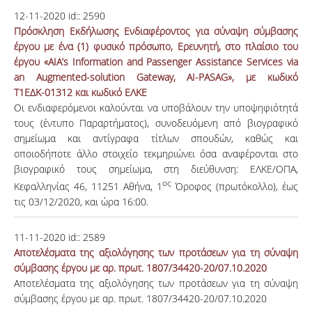
12-11-2020
id::
2590
Πρόσκληση Εκδήλωσης Ενδιαφέροντος για σύναψη σύμβασης
έργου με ένα (1) φυσικό πρόσωπο, Ερευνητή, στο πλαίσιο του
έργου «AIA’s Information and Passenger Assistance Services via
an Augmented-solution Gateway, AI-PASAG», με κωδικό
Τ1ΕΔΚ-01312 και κωδικό ΕΛΚΕ
Οι ενδιαφερόμενοι καλούνται να υποβάλουν την υποψηφιότητά
τους (έντυπο Παραρτήματος), συνοδευόμενη από βιογραφικό
σημείωμα και αντίγραφα τίτλων σπουδών, καθώς και
οποιοδήποτε άλλο στοιχείο τεκμηριώνει όσα αναφέρονται στο
βιογραφικό τους σημείωμα, στη διεύθυνση: ΕΛΚΕ/ΟΠΑ,
ος
Κεφαλληνίας 46, 11251 Αθήνα, 1
Όροφος (πρωτόκολλο), έως
τις 03/12/2020, και ώρα 16:00.
11-11-2020
id::
2589
Αποτελέσματα της αξιολόγησης των προτάσεων για τη σύναψη
σύμβασης έργου με αρ. πρωτ. 1807/34420-20/07.10.2020
Αποτελέσματα της αξιολόγησης των προτάσεων για τη σύναψη
σύμβασης έργου με αρ. πρωτ. 1807/34420-20/07.10.2020