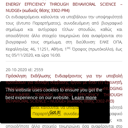
ENERGY EFFICIENCY THROUGH BEHAVIORAL SCIENCE –
NUDGE» (κωδικός θέσης 3302-PR4)
Οι ενδιαφερόμενοι καλούνται να υποβάλουν την υποψηφιότητά
τους (έντυπο Παραρτήματος), συνοδευόμενη από βιογραφικό
σημείωμα και αντίγραφα τίτλων σπουδών, καθώς και
οποιοδήποτε άλλο στοιχείο τεκμηριώνει όσα αναφέρονται στο
βιογραφικό τους σημείωμα, στη διεύθυνση: ΕΛΚΕ ΟΠΑ,
ος
Κεφαλληνίας 46, 11251, Αθήνα, 1
Όροφος (πρωτόκολλο), έως
τις 05/11/2020, και ώρα 16:00.
20-10-2020
id::
2559
Πρόσκληση Εκδήλωσης Ενδιαφέροντος για την υποβολή
προτάσεων για σύναψη σύμβασης έργου με έναν (1) Ερευνητή,
Υποψήφιο Διδάκτορα, στο πλαίσιο του έργου «NUDGING
This website uses cookies to ensure you get the
CONSUMERS TOWARDS ENERGY EFFICIENCY THROUGH
best experience on our website.
Learn more
BEHAVIORAL SCIENCE – NUDGE» (κωδικός θέσης 3302-PR3)
Οι ενδιαφερόμενοι καλούνται να υποβάλουν την υποψηφιότητά
Got it!
τους (έντυπο Παραρτήματος), συνοδευόμενη από βιογραφικό
σημείωμα και αντίγραφα τίτλων σπουδών, καθώς και
οποιοδήποτε άλλο στοιχείο τεκμηριώνει όσα αναφέρονται στο