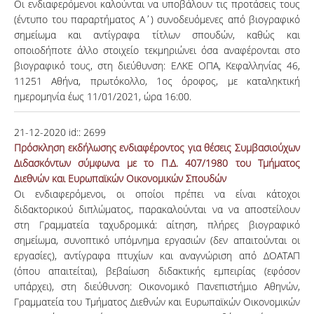
Οι ενδιαφερόμενοι καλούνται να υποβάλουν τις προτάσεις τους
(έντυπο του παραρτήματος Α΄) συνοδευόμενες από βιογραφικό
σημείωμα και αντίγραφα τίτλων σπουδών, καθώς και
οποιοδήποτε άλλο στοιχείο τεκμηριώνει όσα αναφέρονται στο
βιογραφικό τους, στη διεύθυνση: ΕΛΚΕ ΟΠΑ, Κεφαλληνίας 46,
11251 Αθήνα, πρωτόκολλο, 1ος όροφος, με καταληκτική
ημερομηνία έως 11/01/2021, ώρα 16:00.
21-12-2020
id::
2699
Πρόσκληση εκδήλωσης ενδιαφέροντος για θέσεις Συμβασιούχων
Διδασκόντων σύμφωνα με το Π.Δ. 407/1980 του Τμήματος
Διεθνών και Ευρωπαϊκών Οικονομικών Σπουδών
Οι ενδιαφερόμενοι, οι οποίοι πρέπει να είναι κάτοχοι
διδακτορικού διπλώματος, παρακαλούνται να να αποστείλουν
στη Γραμματεία ταχυδρομικά: αίτηση, πλήρες βιογραφικό
σημείωμα, συνοπτικό υπόμνημα εργασιών (δεν απαιτούνται οι
εργασίες), αντίγραφα πτυχίων και αναγνώριση από ΔΟΑΤΑΠ
(όπου απαιτείται), βεβαίωση διδακτικής εμπειρίας (εφόσον
υπάρχει), στη διεύθυνση: Οικονομικό Πανεπιστήμιο Αθηνών,
Γραμματεία του Τμήματος Διεθνών και Ευρωπαϊκών Οικονομικών