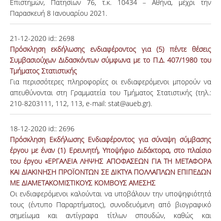
Επιστημών, Πατησίων 76, τ.κ. 10434 – Αθήνα, μέχρι την
Παρασκευή 8 Ιανουαρίου 2021.
21-12-2020
id::
2698
Πρόσκληση εκδήλωσης ενδιαφέροντος για (5) πέντε θέσεις
Συμβασιούχων Διδασκόντων σύμφωνα με το Π.Δ. 407/1980 του
Τμήματος Στατιστικής
Για περισσότερες πληροφορίες οι ενδιαφερόμενοι μπορούν να
απευθύνονται στη Γραμματεία του Τμήματος Στατιστικής (τηλ.:
210-8203111, 112, 113, e-mail: stat@aueb.gr).
18-12-2020
id::
2696
Πρόσκληση Εκδήλωσης Ενδιαφέροντος για σύναψη σύμβασης
έργου με έναν (1) Ερευνητή, Υποψήφιο Διδάκτορα, στο πλαίσιο
του έργου «ΕΡΓΑΛΕΙΑ ΛΗΨΗΣ ΑΠΟΦΑΣΕΩΝ ΓΙΑ ΤΗ ΜΕΤΑΦΟΡΑ
ΚΑΙ ΔΙΑΚΙΝΗΣΗ ΠΡΟΪΟΝΤΩΝ ΣΕ ΔΙΚΤΥΑ ΠΟΛΛΑΠΛΩΝ ΕΠΙΠΕΔΩΝ
ΜΕ ΔΙΑΜΕΤΑΚΟΜΙΣΤΙΚΟΥΣ ΚΟΜΒΟΥΣ ΑΜΕΣΗΣ
Οι ενδιαφερόμενοι καλούνται να υποβάλουν την υποψηφιότητά
τους (έντυπο Παραρτήματος), συνοδευόμενη από βιογραφικό
σημείωμα και αντίγραφα τίτλων σπουδών, καθώς και