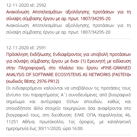
12-11-2020
id::
2592
Ανακοίνωση Αποτελεσμάτων αξιολόγησης προτάσεων για τη
σύναψη σύμβασης έργου με αρ. πρωτ. 1807/34295-20
Ανακοίνωση Αποτελεσμάτων αξιολόγησης προτάσεων για τη
σύναψη σύμβασης έργου με αρ. πρωτ. 1807/34295-20
12-11-2020
id::
2591
Πρόσκληση Εκδήλωσης Ενδιαφέροντος για υποβολή προτάσεων
για σύναψη σύμβασης έργου με έναν (1) Ερευνητή με ειδίκευση
στην Πληροφορική, στο πλαίσιο του έργου «FINE-GRAINED
ANALYSIS OF SOFTWARE ECOSYSTEMS AS NETWORKS (FASTEN)»
(κωδικός θέσης 2976-PR12)
Οι ενδιαφερόμενοι καλούνται να υποβάλουν τις προτάσεις τους
(έντυπο του παραρτήματος Α΄) συνοδευόμενες από βιογραφικό
σημείωμα και αντίγραφα τίτλων σπουδών, καθώς και
οποιοδήποτε άλλο στοιχείο τεκμηριώνει όσα αναφέρονται στο
βιογραφικό τους, στη διεύθυνση: ΕΛΚΕ ΟΠΑ, Κεφαλληνίας 46,
11251 Αθήνα, πρωτόκολλο, 1ος όροφος, με καταληκτική
ημερομηνία έως 30/11/2020, ώρα 16:00.