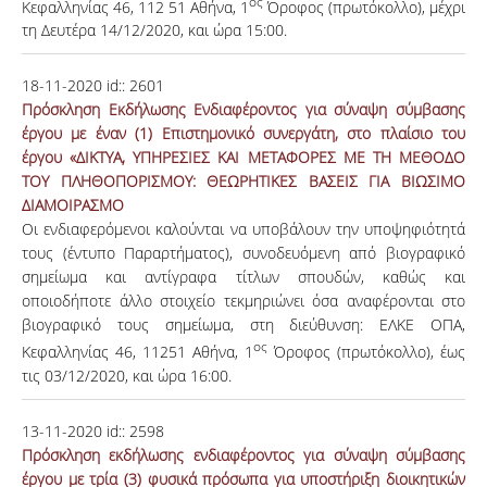
ος
Κεφαλληνίας 46, 112 51 Αθήνα, 1
Όροφος (πρωτόκολλο), μέχρι
τη Δευτέρα 14/12/2020, και ώρα 15:00.
18-11-2020
id::
2601
Πρόσκληση Εκδήλωσης Ενδιαφέροντος για σύναψη σύμβασης
έργου με έναν (1) Επιστημονικό συνεργάτη, στο πλαίσιο του
έργου «ΔΙΚΤΥΑ, ΥΠΗΡΕΣΙΕΣ ΚΑΙ ΜΕΤΑΦΟΡΕΣ ΜΕ ΤΗ ΜΕΘΟΔΟ
ΤΟΥ ΠΛΗΘΟΠΟΡΙΣΜΟΥ: ΘΕΩΡΗΤΙΚΕΣ ΒΑΣΕΙΣ ΓΙΑ ΒΙΩΣΙΜΟ
ΔΙΑΜΟΙΡΑΣΜΟ
Οι ενδιαφερόμενοι καλούνται να υποβάλουν την υποψηφιότητά
τους (έντυπο Παραρτήματος), συνοδευόμενη από βιογραφικό
σημείωμα και αντίγραφα τίτλων σπουδών, καθώς και
οποιοδήποτε άλλο στοιχείο τεκμηριώνει όσα αναφέρονται στο
βιογραφικό τους σημείωμα, στη διεύθυνση: ΕΛΚΕ ΟΠΑ,
ος
Κεφαλληνίας 46, 11251 Αθήνα, 1
Όροφος (πρωτόκολλο), έως
τις 03/12/2020, και ώρα 16:00.
13-11-2020
id::
2598
Πρόσκληση εκδήλωσης ενδιαφέροντος για σύναψη σύμβασης
έργου με τρία (3) φυσικά πρόσωπα για υποστήριξη διοικητικών