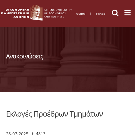
Alumni
|
e-shop
Ανακοινώσεις
Εκλογές Προέδρων Τμημάτων
28-07-2025
id::
4813