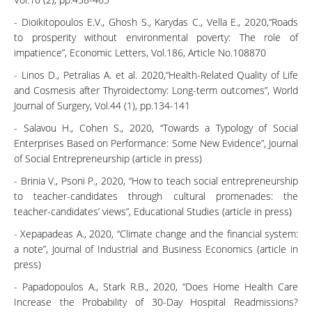
- Dioikitopoulos E.V., Ghosh S., Karydas C., Vella E., 2020,“Roads
to prosperity without environmental poverty: The role of
impatience”, Economic Letters, Vol.186, Article No.108870
- Linos D., Petralias A. et al. 2020,“Health-Related Quality of Life
and Cosmesis after Thyroidectomy: Long-term outcomes”, World
Journal of Surgery, Vol.44 (1), pp.134-141
- Salavou H., Cohen S., 2020, “Towards a Typology of Social
Enterprises Based on Performance: Some New Evidence”, Journal
of Social Entrepreneurship (article in press)
- Brinia V., Psoni P., 2020, “How to teach social entrepreneurship
to teacher-candidates through cultural promenades: the
teacher-candidates’ views”, Educational Studies (article in press)
- Xepapadeas A., 2020, “Climate change and the financial system:
a note”, Journal of Industrial and Business Economics (article in
press)
- Papadopoulos A., Stark R.B., 2020, “Does Home Health Care
Increase the Probability of 30-Day Hospital Readmissions?