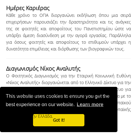
Ημέρες Καριέρας
Κάθε χρόνο το ΟΠΑ διοργανώνει εκδήλωση όπου μια σειρά
επιχειρήσεων παρουσιάζει την δραστηριότητα και τις ανάγκες
της σε φοιτητές και αποφοίτους του Πανεπιστημίου ώστε να
υπάρξει άμεση διασύνδεση με την αγορά εργασίας. Παράλληλα
για όσους φοιτητές και αποφοίτους το επιθυμούν υπάρχει η
δυνατότητα επιμέλειας και διόρθωσης των βιογραφικών τους.
Διαγωνισμός Νίκος Αναλυτής
Ο Φοιτητικός Διαγωνισμός για την Εταιρική Κοινωνική Ευθύνη
«Νίκος Αναλυτής» διοργανώνεται από το Ελληνικό Δίκτυο για την
Εταιρική Κοινωνική Ευθύνη (ΕΔΕΚΕ) και το Ελληνικό Δίκτυο για
το Οικουμενικό Σύμφωνο του ΟΗΕ (GCNH), σε συνεργασία με το
This website uses cookies to ensure you get the
Οικονομικό Πανεπιστήμιο Αθηνών, το Γραφείο του Ευρωπαϊκού
best experience on our website.
Learn more
Κοινοβουλίου και της Αντιπροσωπείας της Ευρωπαϊκής
Επιτροπής στην Ελλάδα.
Got it!