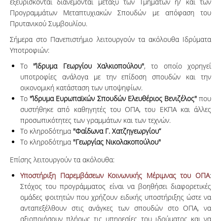
εξευρίσκονται διανέμονται μεταξύ των Τμημάτων ή/ και των
Προγραμμάτων Μεταπτυχιακών Σπουδών με απόφαση του
Πρυτανικού Συμβουλίου.
Σήμερα στο Πανεπιστήμιο λειτουργούν τα ακόλουθα Ιδρύματα
Υποτροφιών:
Το
"Ίδρυμα Γεωργίου Χαλκιοπούλου"
, το οποίο χορηγεί
υποτροφίες ανάλογα με την επίδοση σπουδών και την
οικονομική κατάσταση των υποψηφίων.
Το
"Ίδρυμα Ευρωπαϊκών Σπουδών Ελευθέριος Βενιζέλος"
που
συστήθηκε από καθηγητές του ΟΠΑ, του ΕΚΠΑ και άλλες
προσωπικότητες των γραμμάτων και των τεχνών.
Το κληροδότημα
"Φαίδωνα Γ. Χατζηγεωργίου”
Το κληροδότημα
"Γεωργίας Νικολακοπούλου"
Επίσης λειτουργούν τα ακόλουθα:
Υποστήριξη Παρεμβάσεων Κοινωνικής Μέριμνας του ΟΠΑ
:
Στόχος του προγράμματος είναι να βοηθήσει διαφορετικές
ομάδες φοιτητών που χρήζουν ειδικής υποστήριξης ώστε να
ανταπεξέλθουν στις ανάγκες των σπουδών στο ΟΠΑ, να
αξιοποιήσουν πλήρως τις υπηρεσίες του ιδρύματος και να