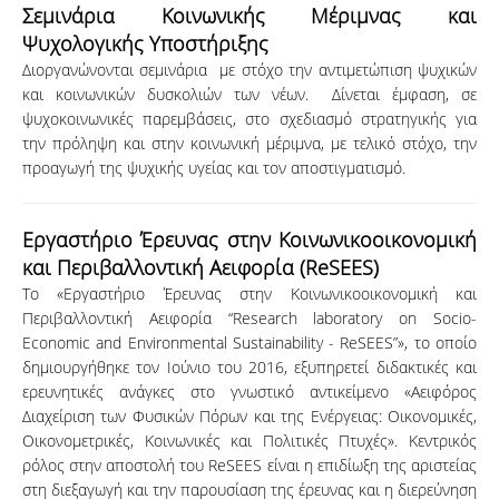
Σεμινάρια Κοινωνικής Μέριμνας και
Ψυχολογικής Υποστήριξης
Διοργανώνονται σεμινάρια με στόχο την αντιμετώπιση ψυχικών
και κοινωνικών δυσκολιών των νέων. Δίνεται έμφαση, σε
ψυχοκοινωνικές παρεμβάσεις, στο σχεδιασμό στρατηγικής για
την πρόληψη και στην κοινωνική μέριμνα, με τελικό στόχο, την
προαγωγή της ψυχικής υγείας και τον αποστιγματισμό.
Εργαστήριο Έρευνας στην Κοινωνικοοικονομική
και Περιβαλλοντική Αειφορία (ReSEES)
Το «Εργαστήριο Έρευνας στην Κοινωνικοοικονομική και
Περιβαλλοντική Αειφορία “Research laboratory on Socio-
Economic and Environmental Sustainability - ReSEES”», το οποίο
δημιουργήθηκε τον Ιούνιο του 2016, εξυπηρετεί διδακτικές και
ερευνητικές ανάγκες στο γνωστικό αντικείμενο «Αειφόρος
Διαχείριση των Φυσικών Πόρων και της Ενέργειας: Οικονομικές,
Οικονομετρικές, Κοινωνικές και Πολιτικές Πτυχές». Κεντρικός
ρόλος στην αποστολή του ReSEES είναι η επιδίωξη της αριστείας
στη διεξαγωγή και την παρουσίαση της έρευνας και η διερεύνηση