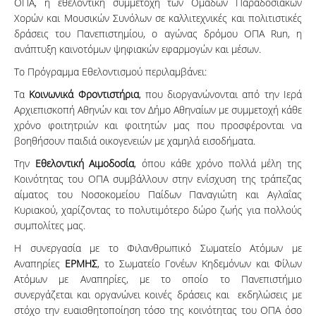
ΟΠΑ, η εθελοντική συμμετοχή των Ομάδων Παραδοσιακών
Χορών και Μουσικών Συνόλων σε καλλιτεχνικές και πολιτιστικές
δράσεις του Πανεπιστημίου, ο αγώνας δρόμου OΠA Run, η
ανάπτυξη καινοτόμων ψηφιακών εφαρμογών και μέσων.
Το Πρόγραμμα Εθελοντισμού περιλαμβάνει:
Τα
Κοινωνικά Φροντιστήρια
, που διοργανώνονται από την Ιερά
Αρχιεπισκοπή Αθηνών και τον Δήμο Αθηναίων με συμμετοχή κάθε
χρόνο φοιτητριών και φοιτητών μας που προσφέρονται να
βοηθήσουν παιδιά οικογενειών με χαμηλά εισοδήματα.
Την
Εθελοντική Αιμοδοσία
, όπου κάθε χρόνο πολλά μέλη της
Κοινότητας του ΟΠΑ συμβάλλουν στην ενίσχυση της τράπεζας
αίματος του Νοσοκομείου Παίδων Παναγιώτη και Αγλαΐας
Κυριακού, χαρίζοντας το πολυτιμότερο δώρο ζωής για πολλούς
συμπολίτες μας.
Η συνεργασία με το Φιλανθρωπικό Σωματείο Ατόμων με
Αναπηρίες
ΕΡΜΗΣ
, το Σωματείο Γονέων Κηδεμόνων και Φίλων
Ατόμων με Αναπηρίες, με το οποίο το Πανεπιστήμιο
συνεργάζεται και οργανώνει κοινές δράσεις και εκδηλώσεις με
στόχο την ευαισθητοποίηση τόσο της κοινότητας του ΟΠΑ όσο