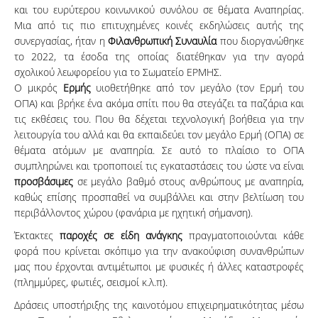
και του ευρύτερου κοινωνικού συνόλου σε θέματα Αναπηρίας.
Μια από τις πιο επιτυχημένες κοινές εκδηλώσεις αυτής της
συνεργασίας, ήταν η
Φιλανθρωπική Συναυλία
που διοργανώθηκε
το 2022, τα έσοδα της οποίας διατέθηκαν για την αγορά
σχολικού λεωφορείου για το Σωματείο ΕΡΜΗΣ.
Ο μικρός
Ερμής
υιοθετήθηκε από τον μεγάλο (τον Ερμή του
ΟΠΑ) και βρήκε ένα ακόμα σπίτι που θα στεγάζει τα παζάρια και
τις εκθέσεις του. Που θα δέχεται τεχνολογική βοήθεια για την
λειτουργία του αλλά και θα εκπαιδεύει τον μεγάλο Ερμή (ΟΠΑ) σε
θέματα ατόμων με αναπηρία. Σε αυτό το πλαίσιο το ΟΠΑ
συμπληρώνει και τροποποιεί τις εγκαταστάσεις του ώστε να είναι
προσβάσιμες
σε μεγάλο βαθμό στους ανθρώπους με αναπηρία,
καθώς επίσης προσπαθεί να συμβάλλει και στην βελτίωση του
περιβάλλοντος χώρου (φανάρια με ηχητική σήμανση).
Έκτακτες
παροχές σε είδη ανάγκης
πραγματοποιούνται κάθε
φορά που κρίνεται σκόπιμο για την ανακούφιση συνανθρώπων
μας που έρχονται αντιμέτωποι με φυσικές ή άλλες καταστροφές
(πλημμύρες, φωτιές, σεισμοί κ.λ.π).
Δράσεις υποστήριξης της καινοτόμου επιχειρηματικότητας μέσω