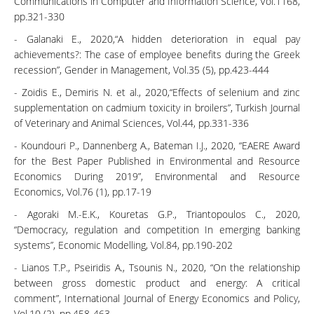
Communications in Computer and Information Science, Vol.1168,
pp.321-330
- Galanaki E., 2020,“A hidden deterioration in equal pay
achievements?: The case of employee benefits during the Greek
recession”, Gender in Management, Vol.35 (5), pp.423-444
- Zoidis E., Demiris N. et al., 2020,“Effects of selenium and zinc
supplementation on cadmium toxicity in broilers”, Turkish Journal
of Veterinary and Animal Sciences, Vol.44, pp.331-336
- Koundouri P., Dannenberg A., Bateman I.J., 2020, “EAERE Award
for the Best Paper Published in Environmental and Resource
Economics During 2019”, Environmental and Resource
Economics, Vol.76 (1), pp.17-19
- Agoraki M.-E.K., Kouretas G.P., Triantopoulos C., 2020,
“Democracy, regulation and competition In emerging banking
systems”, Economic Modelling, Vol.84, pp.190-202
- Lianos T.P., Pseiridis A., Tsounis N., 2020, “On the relationship
between gross domestic product and energy: A critical
comment”, International Journal of Energy Economics and Policy,
Vol.10 (2), pp.458-463