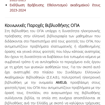
Εκδήλωση Βράβευσης Εθελοντισμού ακαδημαϊκού έτους
2023-2024
Κοινωνικές Παροχές Βιβλιοθήκης ΟΠΑ
Στη Βιβλιοθήκη του ΟΠΑ υπάρχει η δυνατότητα ηλεκτρονικής
πρόσβασης στην ελληνική βιβλιογραφία των μαθημάτων που
διδάσκονται στο Πανεπιστήμιο από τους φοιτητές του ΟΠΑ, που
αντιμετωπίζουν προβλήματα ελαττωματικής ή εξασθενημένης
όρασης και γενικά στους φοιτητές που λόγω κάποιας αναπηρίας
δεν έχουν τη δυνατότητα να διαβάσουν ένα τυπωμένο κείμενο με
συμβατικό τρόπο ή να αντιληφθούν το περιεχόμενο ενός έργου
με τη χρήση των φυσικών αισθήσεών τους. Για τον σκοπό αυτό
έχει αναπτυχθεί στο πλαίσιο του Συνδέσμου Ελληνικών
Ακαδημαϊκών Βιβλιοθηκών (Σ.Ε.Α.Β.), πολυτροπική ηλεκτρονική
βιβλιοθήκη με την ονομασία
AMELib
, προσβάσιμη στους
φοιτητές/τριες του ΟΠΑ που αντιμετωπίζουν προβλήματα με την
όρασή τους. Επιπλέον, στο αναγνωστήριο της Βιβλιοθήκης
συλλέγονται βιβλία, τα οποία στη συνέχεια αποστέλλονται σε
βιβλιοθήκες ανά την Ελλάδα, με σκοπό να καλύψουν τρέχουσες