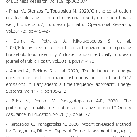
of Business Research, Vol.109, pp.362-374
- Pinar M., Stengos T., Topaloglou N., 2020,“On the construction
of a feasible range of multidimensional poverty under benchmark
weight uncertainty”, European Journal of Operational Research,
Vol.281 (2), pp.415-427
- Dalma A., Petralias A., Nikolakopoulos S. et al.
2020,“Effectiveness of a school food aid programme in improving
household food insecurity; A cluster randomized trial”, European
Journal of Public Health, Vol.30 (1), pp.171-178
- Ahmed A., Bekiros S. et al. 2020, “The influence of energy
consumption and democratic institutions on output and CO2
emissions in Bangladesh: a time-frequency approach”, Energy
Systems, Vol.11 (1), pp.195-212
- Brinia V., Poullou V., Panagiotopoulou A-R., 2020, “The
philosophy of quality in education: a qualitative approach”, Quality
Assurance in Education, Vol.28 (1), pp.66-77
- Karatsalos C., Panagiotakis Y., 2020, “Attention-Based Method
for Categorizing Different Types of Online Harassment Language”,