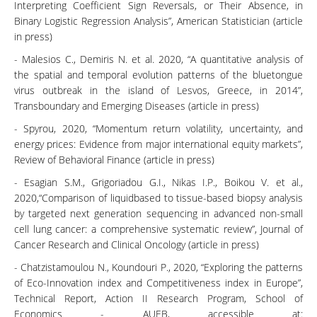
Interpreting Coefficient Sign Reversals, or Their Absence, in
Binary Logistic Regression Analysis”, American Statistician (article
in press)
- Malesios C., Demiris N. et al. 2020, “A quantitative analysis of
the spatial and temporal evolution patterns of the bluetongue
virus outbreak in the island of Lesvos, Greece, in 2014”,
Transboundary and Emerging Diseases (article in press)
- Spyrou, 2020, “Momentum return volatility, uncertainty, and
energy prices: Evidence from major international equity markets”,
Review of Behavioral Finance (article in press)
- Esagian S.M., Grigoriadou G.I., Nikas I.P., Boikou V. et al.,
2020,“Comparison of liquidbased to tissue-based biopsy analysis
by targeted next generation sequencing in advanced non-small
cell lung cancer: a comprehensive systematic review”, Journal of
Cancer Research and Clinical Oncology (article in press)
- Chatzistamoulou Ν., Koundouri P., 2020, “Exploring the patterns
of Eco-Innovation index and Competitiveness index in Europe”,
Technical Report, Action II Research Program, School of
Economics - AUEB, accessible at: