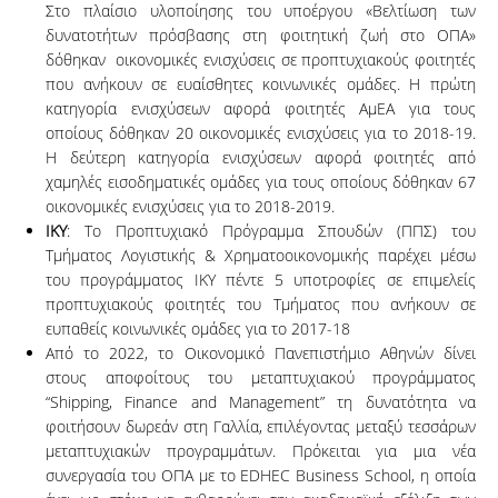
Στο πλαίσιο υλοποίησης του υποέργου «Βελτίωση των
δυνατοτήτων πρόσβασης στη φοιτητική ζωή στο ΟΠΑ»
δόθηκαν οικονομικές ενισχύσεις σε προπτυχιακούς φοιτητές
που ανήκουν σε ευαίσθητες κοινωνικές ομάδες. Η πρώτη
κατηγορία ενισχύσεων αφορά φοιτητές ΑμΕΑ για τους
οποίους δόθηκαν 20 οικονομικές ενισχύσεις για το 2018-19.
Η δεύτερη κατηγορία ενισχύσεων αφορά φοιτητές από
χαμηλές εισοδηματικές ομάδες για τους οποίους δόθηκαν 67
οικονομικές ενισχύσεις για το 2018-2019.
ΙΚΥ
: Το Προπτυχιακό Πρόγραμμα Σπουδών (ΠΠΣ) του
Τμήματος Λογιστικής & Χρηματοοικονομικής παρέχει μέσω
του προγράμματος ΙΚΥ πέντε 5 υποτροφίες σε επιμελείς
προπτυχιακούς φοιτητές του Τμήματος που ανήκουν σε
ευπαθείς κοινωνικές ομάδες για το 2017-18
Από το 2022, το Οικονομικό Πανεπιστήμιο Αθηνών δίνει
στους αποφοίτους του μεταπτυχιακού προγράμματος
“Shipping, Finance and Management” τη δυνατότητα να
φοιτήσουν δωρεάν στη Γαλλία, επιλέγοντας μεταξύ τεσσάρων
μεταπτυχιακών προγραμμάτων. Πρόκειται για μια νέα
συνεργασία του ΟΠΑ με το EDHEC Business School, η οποία