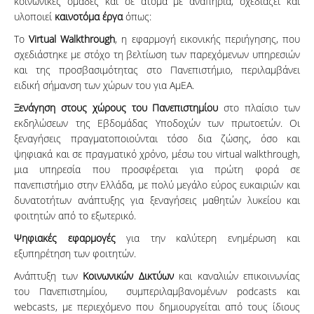
κοινωνικές ομάδες και σε άτομα με αναπηρία, σχεδιάζει και
υλοποιεί
καινοτόμα έργα
όπως:
Το
Virtual
Walkthrough
, η εφαρμογή εικονικής περιήγησης, που
σχεδιάστηκε με στόχο τη βελτίωση των παρεχόμενων υπηρεσιών
και της προσβασιμότητας στο Πανεπιστήμιο, περιλαμβάνει
ειδική σήμανση των χώρων του για ΑμEΑ.
Ξενάγηση στους χώρους του Πανεπιστημίου
στο πλαίσιο των
εκδηλώσεων της Εβδομάδας Υποδοχών των πρωτοετών. Οι
ξεναγήσεις πραγματοποιούνται τόσο δια ζώσης, όσο και
ψηφιακά και σε πραγματικό χρόνο, μέσω του virtual walkthrough,
μια υπηρεσία που προσφέρεται για πρώτη φορά σε
πανεπιστήμιο στην Ελλάδα, με πολύ μεγάλο εύρος ευκαιριών και
δυνατοτήτων ανάπτυξης για ξεναγήσεις μαθητών λυκείου και
φοιτητών από το εξωτερικό.
Ψηφιακές εφαρμογές
για την καλύτερη ενημέρωση και
εξυπηρέτηση των φοιτητών.
Ανάπτυξη των
Κοινωνικών Δικτύων
και καναλιών επικοινωνίας
του Πανεπιστημίου, συμπεριλαμβανομένων podcasts και
webcasts, με περιεχόμενο που δημιουργείται από τους ίδιους