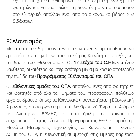
έχει ως στόχο να ενθαρρύνει την ακαδημαϊκή εξέλιξη των
φοιτητών και να τους δώσει τη δυνατότητα να σπουδάσουν
στο εξωτερικό, απαλλαγμένοι από το οικονομικό βάρος των
διδάκτρων.
Εθελοντισμός
Μέσα από την δημιουργία θεματικών events προσπαθούμε να
εμφυσήσουμε στην Πανεπιστημιακή μας Κοινότητα τις αξίες και
τα ιδεώδη του εθελοντισμού. Οι
17 Στόχοι του Ο.Η.Ε.
για έναν
καλύτερο, δικαιότερο και περισσότερο βιώσιμο κόσμο αποτελούν
την πυξίδα του
Προγράμματος Εθελοντισμού του ΟΠΑ
.
Οι
εθελοντικές ομάδες του ΟΠΑ
, αποτελούμενες από φοιτήτριες
και φοιτητές από όλα τα Τμήματά του, προσφέρουν πολύτιμο
έργο σε δράσεις όπως: τα Κοινωνικά Φροντιστήρια, η Εθελοντική
Αιμοδοσία, η συνεργασία με το Φιλανθρωπικό Σωματείο Ατόμων
με Αναπηρίες ΕΡΜΗΣ, η υποστήριξη της καινοτόμου
επιχειρηματικότητας μέσω του Προγράμματος Εθελοντισμού της
Μονάδας Μεταφοράς Τεχνολογίας και Καινοτομίας – Κέντρο
ACEin του ΟΠΑ, η εθελοντική συμμετοχή στις Ημέρες Καριέρας