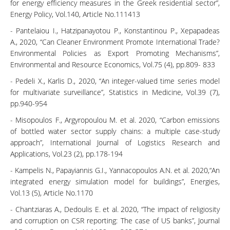
for energy efficiency measures in the Greek residential sector”,
Energy Policy, Vol.140, Article No.111413
- Pantelaiou I., Hatzipanayotou P., Konstantinou P., Xepapadeas
A., 2020, “Can Cleaner Environment Promote International Trade?
Environmental Policies as Export Promoting Mechanisms”,
Environmental and Resource Economics, Vol.75 (4), pp.809- 833
- Pedeli X., Karlis D., 2020, “An integer-valued time series model
for multivariate surveillance”, Statistics in Medicine, Vol.39 (7),
pp.940-954
- Misopoulos F., Argyropoulou M. et al. 2020, “Carbon emissions
of bottled water sector supply chains: a multiple case-study
approach”, International Journal of Logistics Research and
Applications, Vol.23 (2), pp.178-194
- Kampelis N., Papayiannis G.I., Yannacopoulos A.N. et al. 2020,“An
integrated energy simulation model for buildings”, Energies,
Vol.13 (5), Article No.1170
- Chantziaras A., Dedoulis E. et al. 2020, “The impact of religiosity
and corruption on CSR reporting: The case of US banks”, Journal