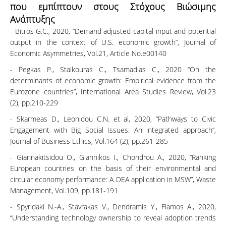
που εμπίπτουν στους Στόχους Βιώσιμης
Ανάπτυξης
- Bitros G.C., 2020, “Demand adjusted capital input and potential
output in the context of U.S. economic growth”, Journal of
Economic Asymmetries, Vol.21, Article No.e00140
- Pegkas P., Staikouras C., Tsamadias C., 2020 “On the
determinants of economic growth: Empirical evidence from the
Eurozone countries”, International Area Studies Review, Vol.23
(2), pp.210-229
- Skarmeas D., Leonidou C.N. et al, 2020, “Pathways to Civic
Engagement with Big Social Issues: An integrated approach”,
Journal of Business Ethics, Vol.164 (2), pp.261-285
- Giannakitsidou O., Giannikos I., Chondrou A., 2020, “Ranking
European countries on the basis of their environmental and
circular economy performance: A DEA application in MSW”, Waste
Management, Vol.109, pp.181-191
- Spyridaki N.-A., Stavrakas V., Dendramis Y., Flamos A., 2020,
“Understanding technology ownership to reveal adoption trends