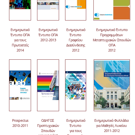
Ενημερωτικό
Ενημερωτικό
Ενημερωτικό
Ενημερωτικό Έντυπο
Έντυπο ΟΠΑ
Έντυπο ΟΠΑ
Έντυπο
Προγραμμάτων
για τους
2012-2013
Γραφείου
Μεταπτυχιακών Σπουδών
Πρωτοετείς
Διασύνδεσης
ΟΠΑ
2014
2012
2012
Prospectus
ΟΔΗΓΟΣ
Eνημερωτικό
Ενημερωτικό Φυλλάδιο
2010-2011
Προπτυχιακών
Έντυπο
για Μαθητές Λυκείου
Σπουδών
για τους
2011-2012