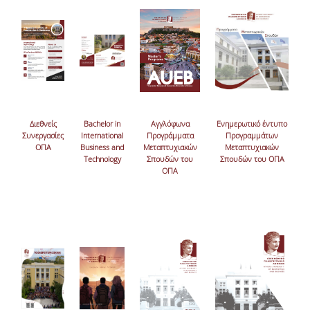
Διεθνείς
Bachelor in
Αγγλόφωνα
Ενημερωτικό έντυπο
Συνεργασίες
International
Προγράμματα
Προγραμμάτων
ΟΠΑ
Business and
Μεταπτυχιακών
Μεταπτυχιακών
Technology
Σπουδών του
Σπουδών του ΟΠΑ
ΟΠΑ