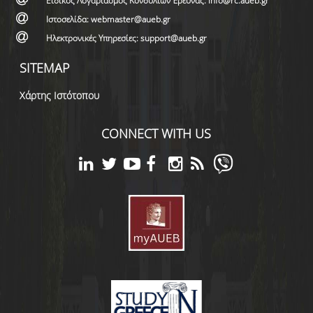
Ειδικός Λογαριασμός Κονδυλίων Έρευνας: info@rc.aueb.gr
Ιστοσελίδα: webmaster@aueb.gr
Ηλεκτρονικές Υπηρεσίες: support@aueb.gr
SITEMAP
Χάρτης Ιστότοπου
CONNECT WITH US