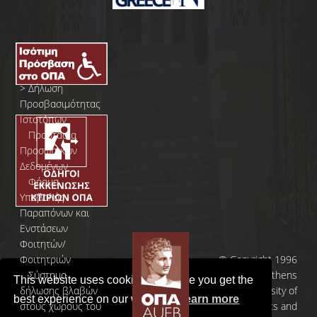
>
Δήλωση
Προσβασιμότητας
Ιστοτόπων
>
Προστασία
Προσωπικών
Δεδομένων
>
Φόρμα
Yποβολής
Παραπόνων και
Ενστάσεων
Φοιτητών/
Φοιτητριών
© Copyright 1996
>
Σύστημα
- 2026 | Athens
This website uses cookies to ensure you get the
δήλωσης βλαβών
University of
best experience on our website.
Learn more
στους χώρους του
Economics and