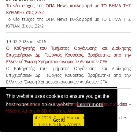
Το νέο τεύχος της ΟΠΑ News κυκλοφορεί με ΤΟ ΒΗΜΑ ΤΗΣ
ΚΥΡΙΑΚΗΣ στις 22/2
Το νέο τεύχος της ΟΠΑ News κυκλοφορεί με ΤΟ ΒΗΜΑ ΤΗΣ
ΚΥΡΙΑΚΗΣ στις 22/2
19-02-2026
id::
5016
Ο Καθηγητής του Τμήματος Οργάνωσης και Διοίκησης
Επιχειρήσεων Δρ. Γεώργιος Κουρέτας, βραβεύτηκε από την
Ελληνική Ένωση Χρηματοοικονομικών Αναλυτών CFA
Ο Καθηγητής του Τμήματος Οργάνωσης και Διοίκησης
Επιχειρήσεων Δρ. Γεώργιος Κουρέτας, βραβεύτηκε από την
Ελληνική Ένωση Χρηματοοικονομικών Αναλυτών CFA
This website uses cookies to ensure you get the
18-02-2026
id::
5012
Summer Institute 2026: Digital Humanities for Hellenic Studies –
best experience on our website.
Learn more
Historic Athens in 3D, 6-10 July, Athens
Summer Institute 2026: Digital Humanities for Hellenic Studies –
Got it!
Historic Athens in 3D, 6-10 July, Athens