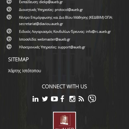
Εκπαίδευση: diekp@aueb.gr
Διοικητικές Υπηρεσίες: protocol@aueb.gr
Κέντρο Επιμόρφωσης και Δια Βίου Μάθησης (ΚΕΔΙΒΙΜ) ΟΠΑ:
secretariat@diaviou.aueb.gr
Ειδικός Λογαριασμός Κονδυλίων Έρευνας: info@rc.aueb.gr
Ιστοσελίδα: webmaster@aueb.gr
Ηλεκτρονικές Υπηρεσίες: support@aueb.gr
SITEMAP
Χάρτης Ιστότοπου
CONNECT WITH US