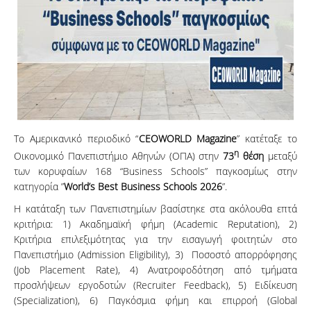
Το Αμερικανικό περιοδικό “
CEOWORLD
Magazine
” κατέταξε το
η
Οικονομικό Πανεπιστήμιο Αθηνών (ΟΠΑ) στην
73
θέση
μεταξύ
των κορυφαίων 168 “Business Schools” παγκοσμίως στην
κατηγορία ”
World’s
Best
Business
Schools 2026
”.
Η κατάταξη των Πανεπιστημίων βασίστηκε στα ακόλουθα επτά
κριτήρια: 1) Ακαδημαϊκή φήμη (Academic Reputation), 2)
Κριτήρια επιλεξιμότητας για την εισαγωγή φοιτητών στο
Πανεπιστήμιο (Admission Eligibility), 3) Ποσοστό απορρόφησης
(Job Placement Rate), 4) Aνατροφοδότηση από τμήματα
προσλήψεων εργοδοτών (Recruiter Feedback), 5) Eιδίκευση
(Specialization), 6) Παγκόσμια φήμη και επιρροή (Global