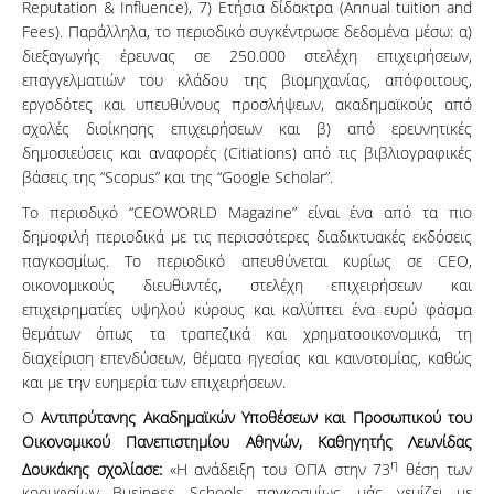
Reputation & Influence), 7) Ετήσια δίδακτρα (Annual tuition and
Fees). Παράλληλα, το περιοδικό συγκέντρωσε δεδομένα μέσω: α)
διεξαγωγής έρευνας σε 250.000 στελέχη επιχειρήσεων,
επαγγελματιών του κλάδου της βιομηχανίας, απόφοιτους,
εργοδότες και υπευθύνους προσλήψεων, ακαδημαϊκούς από
σχολές διοίκησης επιχειρήσεων και β) από ερευνητικές
δημοσιεύσεις και αναφορές (Citiations) από τις βιβλιογραφικές
βάσεις της “Scopus” και της “Google Scholar”.
Το περιοδικό “CEOWORLD Magazine” είναι ένα από τα πιο
δημοφιλή περιοδικά με τις περισσότερες διαδικτυακές εκδόσεις
παγκοσμίως. Το περιοδικό απευθύνεται κυρίως σε CEO,
οικονομικούς διευθυντές, στελέχη επιχειρήσεων και
επιχειρηματίες υψηλού κύρους και καλύπτει ένα ευρύ φάσμα
θεμάτων όπως τα τραπεζικά και χρηματοοικονομικά, τη
διαχείριση επενδύσεων, θέματα ηγεσίας και καινοτομίας, καθώς
και με την ευημερία των επιχειρήσεων.
Ο
Αντιπρύτανης Ακαδημαϊκών Υποθέσεων και Προσωπικού του
Οικονομικού Πανεπιστημίου Αθηνών, Καθηγητής Λεωνίδας
η
Δουκάκης σχολίασε:
«Η ανάδειξη του ΟΠΑ στην 73
θέση των
κορυφαίων Business Schools παγκοσμίως, μάς γεμίζει με