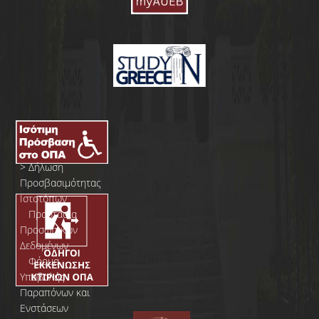
>
Δήλωση
Προσβασιμότητας
Ιστοτόπων
>
Προστασία
Προσωπικών
Δεδομένων
>
Φόρμα
Yποβολής
Παραπόνων και
Ενστάσεων