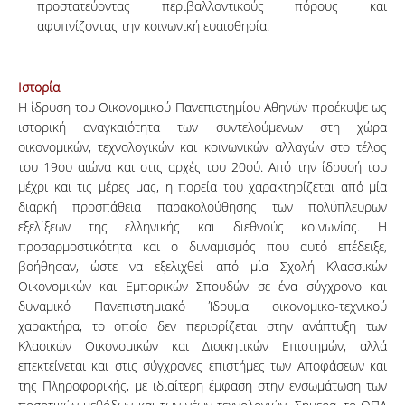
προστατεύοντας περιβαλλοντικούς πόρους και
αφυπνίζοντας την κοινωνική ευαισθησία.
Ιστορία
Η ίδρυση του Οικονομικού Πανεπιστημίου Αθηνών προέκυψε ως
ιστορική αναγκαιότητα των συντελούμενων στη χώρα
οικονομικών, τεχνολογικών και κοινωνικών αλλαγών στο τέλος
του 19ου αιώνα και στις αρχές του 20ού. Από την ίδρυσή του
μέχρι και τις μέρες μας, η πορεία του χαρακτηρίζεται από μία
διαρκή προσπάθεια παρακολούθησης των πολύπλευρων
εξελίξεων της ελληνικής και διεθνούς κοινωνίας. Η
προσαρμοστικότητα και ο δυναμισμός που αυτό επέδειξε,
βοήθησαν, ώστε να εξελιχθεί από μία Σχολή Κλασσικών
Οικονομικών και Εμπορικών Σπουδών σε ένα σύγχρονο και
δυναμικό Πανεπιστημιακό Ίδρυμα οικονομικο-τεχνικού
χαρακτήρα, το οποίο δεν περιορίζεται στην ανάπτυξη των
Κλασικών Οικονομικών και Διοικητικών Επιστημών, αλλά
επεκτείνεται και στις σύγχρονες επιστήμες των Αποφάσεων και
της Πληροφορικής, με ιδιαίτερη έμφαση στην ενσωμάτωση των