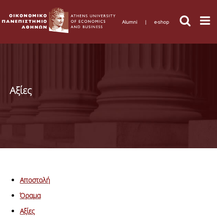
Alumni
|
e-shop
Αξίες
Αποστολή
Όραμα
Αξίες