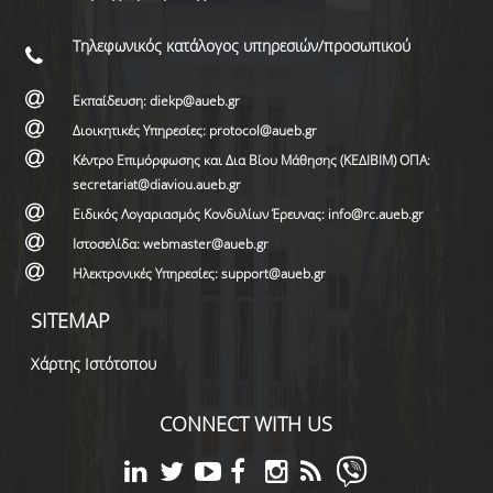
Τηλεφωνικός κατάλογος υπηρεσιών/προσωπικού
Εκπαίδευση: diekp@aueb.gr
Διοικητικές Υπηρεσίες: protocol@aueb.gr
Κέντρο Επιμόρφωσης και Δια Βίου Μάθησης (ΚΕΔΙΒΙΜ) ΟΠΑ:
secretariat@diaviou.aueb.gr
Ειδικός Λογαριασμός Κονδυλίων Έρευνας: info@rc.aueb.gr
Ιστοσελίδα: webmaster@aueb.gr
Ηλεκτρονικές Υπηρεσίες: support@aueb.gr
SITEMAP
Χάρτης Ιστότοπου
CONNECT WITH US