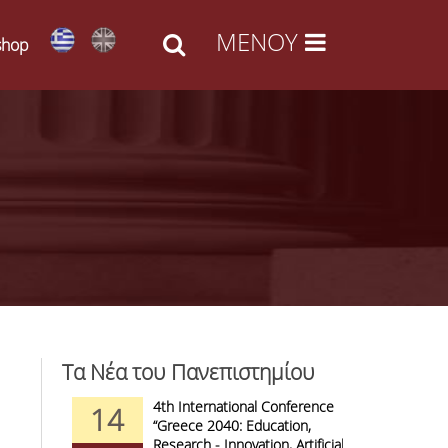
shop
Τα Νέα του Πανεπιστημίου
d Arts -
4th International Conference
1
14
09
l Access
“Greece 2040: Education,
F
anizations
Research - Innovation, Artificial
C