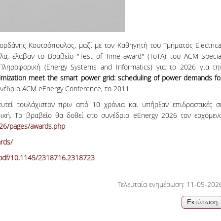
δάνης Κουτσόπουλος, μαζί με τον Καθηγητή του Τμήματος Electrica
ύλα, έλαβαν το Βραβείο "Test of Time award" (ToTA) του ACM Specia
Πληροφορική (Energy Systems and Informatics) για το 2026 για τη
ptimization meet the smart power grid: scheduling of power demands fo
νέδριο ACM eEnergy Conference, το 2011.
ευτεί τουλάχιστον πριν από 10 χρόνια και υπήρξαν επιδραστικές σ
ική. To βραβείο θα δοθεί στο συνέδριο eEnergy 2026 τον ερχόμεν
026/pages/awards.php
rds/
/epdf/10.1145/2318716.2318723
Τελευταία ενημέρωση: 11-05-202