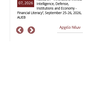
07, 2026
07, 2026
Intelligence, Defense,
M
Institutions and Economy -
F
Financial Literacy”, September 25-26, 2026,
Economics and
AUEB
Αρχείο Νέων