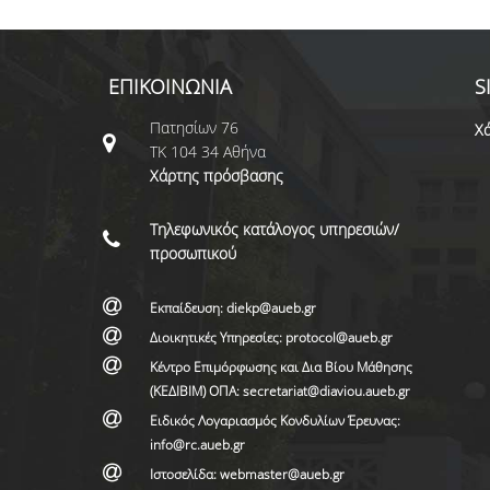
ΕΠΙΚΟΙΝΩΝΙΑ
S
Πατησίων 76
Χά
ΤΚ 104 34 Αθήνα
Χάρτης πρόσβασης
Τηλεφωνικός κατάλογος υπηρεσιών/
προσωπικού
Εκπαίδευση: diekp@aueb.gr
Διοικητικές Υπηρεσίες: protocol@aueb.gr
Κέντρο Επιμόρφωσης και Δια Βίου Μάθησης
(ΚΕΔΙΒΙΜ) ΟΠΑ: secretariat@diaviou.aueb.gr
Ειδικός Λογαριασμός Κονδυλίων Έρευνας:
info@rc.aueb.gr
Ιστοσελίδα: webmaster@aueb.gr