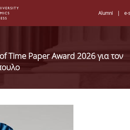
Alumni
|
e-
of Time Paper Award 2026 για τον
πουλο
Digital Humanities an
02
ATRIUM Transnationa
Training Visits at Org