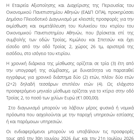
Η Εταιρεία Αξιοποίησης και Διαχείρισης της Περιουσίας του
Οικονομικού Πανεπιστημίου Αθηνών (ΕΑΔΠ ΟΠΑ), προκηρύσσει
Δημόσιο Πλειοδοτικό Διαγωνισμό με κλειστές προσφορές για την
εκμίσθωση και εκμετάλλευση του Κυλικείου του κτιρίου του
Οικονομικού Πανεπιστημίου Αθηνών, που βρίσκεται επί της
συμβολής των οδών Τροίας, Κιμώλου και Σπετσών και έχει
είσοδο από την οδό Τροίας 2, χώρος 26 τμ, αριστερά της
εισόδου, στο ισόγειο του κτιρίου.
Η χρονική διάρκεια της μίσθωσης ορίζεται σε τρία (3) έτη από
την υπογραφή της σύμβασης, με δυνατότητα να παραταθεί
εγγράφως για χρονικό διάστημα δύο (2) ετών, πλέον δύο ετών
(2+2) δηλαδή τεσσάρων επιπλέον ετών (4). Ως ελάχιστο
προσφερόμενο μηνιαίο μίσθωμα ορίζεται για το κτίριο στην οδό
Τροίας 2, το ποσό των χιλίων Ευρώ (€1.000,00).
Στο διαγωνισμό μπορούν να λάβουν μέρος φυσικά ή νομικά
πρόσωπα που ασχολούνται με την παροχή υπηρεσιών εστίασης
ή και παρόμοιων υπηρεσιών.
Οι ενδιαφερόμενοι μπορούν να υποβάλουν τις προσφορές
τους από την 30η Ιουνίου 2026 έως και την 21η Ιουλίου 2026