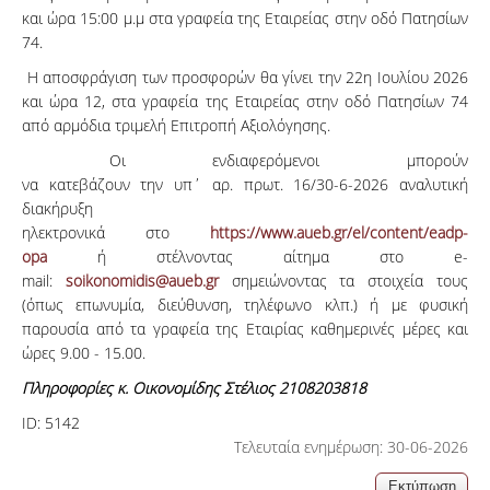
και ώρα 15:00 μ.μ στα γραφεία της Εταιρείας στην οδό Πατησίων
74.
Η αποσφράγιση των προσφορών θα γίνει την 22η Ιουλίου 2026
και ώρα 12, στα γραφεία της Εταιρείας στην οδό Πατησίων 74
από αρμόδια τριμελή Επιτροπή Αξιολόγησης.
Οι ενδιαφερόμενοι μπορούν
να κατεβάζουν την υπ΄ αρ. πρωτ. 16/30-6-2026 αναλυτική
διακήρυξη
ηλεκτρονικά στο
https://www.aueb.gr/el/content/eadp-
opa
ή στέλνοντας αίτημα στο e-
mail:
soikonomidis@aueb.gr
σημειώνοντας τα στοιχεία τους
(όπως επωνυμία, διεύθυνση, τηλέφωνο κλπ.) ή με φυσική
παρουσία από τα γραφεία της Εταιρίας καθημερινές μέρες και
ώρες 9.00 - 15.00.
Πληροφορίες κ. Οικονομίδης Στέλιος 2108203818
ID:
5142
Τελευταία ενημέρωση: 30-06-2026