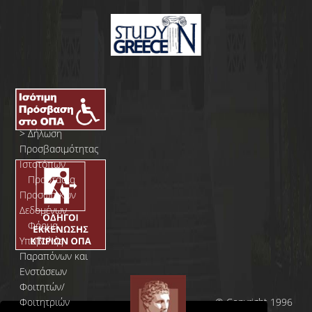
>
Δήλωση
Προσβασιμότητας
Ιστοτόπων
>
Προστασία
Προσωπικών
Δεδομένων
>
Φόρμα
Yποβολής
Παραπόνων και
Ενστάσεων
Φοιτητών/
Φοιτητριών
© Copyright 1996