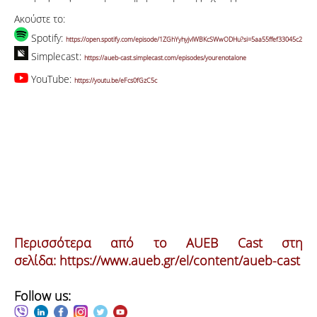
Ακούστε το:
Spotify:
https://open.spotify.com/episode/1ZGhYyhyjvIWBKcSWwODHu?si=5aa55ffef33045c2
Simplecast:
https://aueb-cast.simplecast.com/episodes/yourenotalone
YouTube:
https://youtu.be/eFcs0fGzC5c
Περισσότερα από το AUEB Cast στη
σελίδα:
https://www.aueb.gr/el/content/aueb-cast
Follow us: