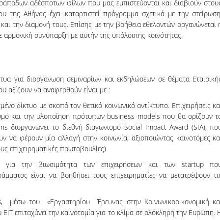
ράποδων αδέσποτων φίλων που μας εμπιστεύονται και διαβιούν στου
υ της Αθήνας έχει καταρτιστεί πρόγραμμα σχετικά με την στείρωση
αι την διαμονή τους. Επίσης με την βοήθεια εθελοντών οργανώνεται 
σε αρμονική συνύπαρξη με αυτήν της υπόλοιπης κοινότητας.
κτυα για διοργάνωση σεμιναρίων και εκδηλώσεων σε θέματα Εταιρική
υ αξίζουν να αναφερθούν είναι με :
μένο δίκτυο με σκοπό τον θετικό κοινωνικό αντίκτυπο. Επιχειρήσεις κα
ιασμό και την υλοποίηση πρότυπων business models που θα ορίζουν τ
ns διοργανώνει το διεθνή διαγωνισμό Social Impact Award (SIA), πο
ουν να φέρουν μία αλλαγή στην κοινωνία, αξιοποιώντας καινοτόμες κα
τους επιχειρηματικές πρωτοβουλίες)
 για την βιωσιμότητα των επιχειρήσεων και των startup πο
άμματος είναι να βοηθήσει τους επιχειρηματίες να μετατρέψουν τι
, μέσω του «Εργαστηρίου Έρευνας στην Κοινωνικοοικονομική κα
EIT επιταχύνει την καινοτομία για το κλίμα σε ολόκληρη την Ευρώπη. 