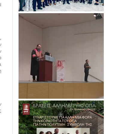
l
,
ν
ν
ο
ι
η
ν
ς