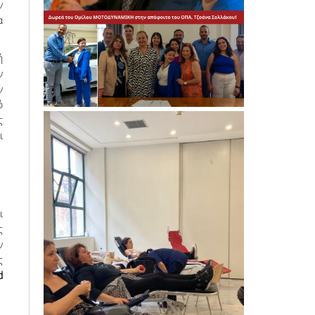
ν
α
ή
ν
ν
ό
ς
ι
ι
ς
ν
ς
d