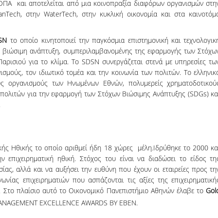
ΟΠΑ και αποτελείται από μια κοινοπραξία διαφόρων οργανισμών στη
nTech, στην WaterTech, στην κυκλική οικονομία και στα καινοτόμ
SN
το οποίο κινητοποιεί την παγκόσμια επιστημονική και τεχνολογικ
α βιώσιμη ανάπτυξη, συμπεριλαμβανομένης της εφαρμογής των Στόχω
αρισιού για το κλίμα. Το SDSN συνεργάζεται στενά με υπηρεσίες τω
μούς, τον ιδιωτικό τομέα και την κοινωνία των πολιτών. Το ελληνικ
υς οργανισμούς των Ηνωμένων Εθνών, πολυμερείς χρηματοδοτικού
ν πολιτών για την εφαρμογή των Στόχων Βιώσιμης Ανάπτυξης (SDGs) κα
.
κής Ηθικής το οποίο αριθμεί ήδη 18 χώρες μέλη.Ιδρύθηκε το 2000 κα
 επιχειρηματική ηθική. Στόχος του είναι να διαδώσει το είδος τη
σίας, αλλά και να αυξήσει την ευθύνη που έχουν οι εταιρείες προς τη
ινωνίας επιχειρηματιών που ασπάζονται τις αξίες της επιχειρηματική
ές. Στο πλαίσιο αυτό το Οικονομικό Πανεπιστήμιο Αθηνών έλαβε το
Gol
MANAGEMENT EXCELLENCE AWARDS BY EBEN.