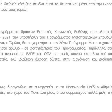
ις διεθνείς εξελίξεις σε όλα αυτά τα θέματα και μέσα από την Globa
τούς τους τομείς.
γράμματος δράσεων Εταιρικής Κοινωνικής Ευθύνης που υλοποιεί
20- 2021 την υποστήριξη του Προγράμματος Μεταπτυχιακών Σπουδώ
ένα, ο Όμιλος θα επιχορηγήσει το εν λόγω Πρόγραμμα Μεταπτυχιακώ
ιστο αριθμό - σε φοιτητές/τριες του Προγράμματος. Παράλληλα, στ
σία ανάμεσα σε ΕΛΠΕ και ΟΠΑ σε τομείς κοινού εκπαιδευτικού κα
στεία, ενώ ιδιαίτερη έμφαση δίνεται στην Οργάνωση και Διοίκησ
ων, διοργανώνει σε συνεργασία με το Νοσοκομείο Παίδων Αθηνώ
σίες στο χώρο του Πανεπιστημίου, όπου συμμετέχουν πολλά μέλη τη