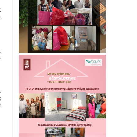
Σ
υ
ς
υ
ν
ς
α