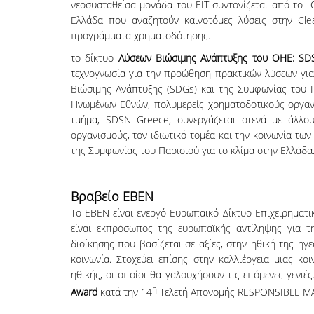
νεοσυσταθείσα μονάδα του EIT συντονίζεται από το 
Ελλάδα που αναζητούν καινοτόμες λύσεις στην Clea
προγράμματα χρηματοδότησης.
το δίκτυο
Λύσεων Βιώσιμης Ανάπτυξης του ΟΗΕ: SD
τεχνογνωσία για την προώθηση πρακτικών λύσεων γι
Βιώσιμης Ανάπτυξης (SDGs) και της Συμφωνίας του Π
Ηνωμένων Εθνών, πολυμερείς χρηματοδοτικούς οργανισ
τμήμα, SDSN Greece, συνεργάζεται στενά με άλλο
οργανισμούς, τον ιδιωτικό τομέα και την κοινωνία τω
της Συμφωνίας του Παρισιού για το κλίμα στην Ελλάδα
Βραβείο ΕΒΕΝ
Το EBEN είναι ενεργό Ευρωπαϊκό Δίκτυο Επιχειρηματι
είναι εκπρόσωπος της ευρωπαϊκής αντίληψης για την
διοίκησης που βασίζεται σε αξίες, στην ηθική της ηγε
κοινωνία. Στοχεύει επίσης στην καλλιέργεια μιας κο
ηθικής, οι οποίοι θα γαλουχήσουν τις επόμενες γενι
η
Award
κατά την 14
Τελετή Απονομής RESPONSIBLE 