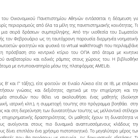
 του Οικονομικού Πανεπιστημίου Αθηνών εντάσσεται η δέσμευση γι
ίς περιορισμούς από όλα τα μέλη της πανεπιστημιακής κοινότητας. Τ
μια σειρά δράσεων συμπερίληψης. Από την υιοθεσία του Σωματείο
ής τον Φεβρουάριο ως τη ταυτόχρονη παρουσία διερμηνέα νοηματική
τοετών φοιτητών και φυσικά το virtual walkthrough που περιλαμβάνε
η πρόσβαση στο κεντρικό κτίριο του ΟΠΑ από άτομα με κινητικ
ού αναβατορίου και ειδικές ράμπες στους χώρους του. Η βιβλιοθήκ
 άτομα με εντυποαναπηρία μέσω της πλατφόρμας AMELib.
’ και Γ’ τάξης), είτε φοιτούν σε Ενιαίο Λύκειο είτε σε ΙΒ, με επάρκει
ήσουν γνώσεις και δεξιότητες σχετικά με την επιχείρηση και τη
τομέα σπουδών που θέλει να ακολουθήσει ένας μαθητής (διοίκησ
ομική, ιατρική κλπ.), η συμμετοχή του/της στο πρόγραμμα βοηθάει στη
ς και στη διερεύνηση των δυνατοτήτων του/της ως μελλοντικό στέλεχο
ς επιχειρηματικής δραστηριότητας. Οι μαθητές έχουν τη δυνατότητα ν
ους ανοίγονται στους πιο δυναμικά αναπτυσσόμενους κλάδους τη
ς δίνει επιπλέον ένα χρήσιμο πιστοποιητικό. To μεγαλύτερο μέρος τω
αθητές που θα περάσουν με επιτυχία τις δοκιμαστικές εξετάσεις. Τ