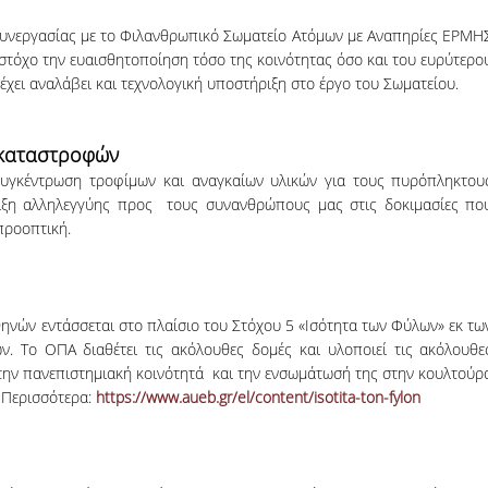
νεργασίας με το Φιλανθρωπικό Σωματείο Ατόμων με Αναπηρίες ΕΡΜΗ
στόχο την ευαισθητοποίηση τόσο της κοινότητας όσο και του ευρύτερο
χει αναλάβει και τεχνολογική υποστήριξη στο έργο του Σωματείου.
 καταστροφών
συγκέντρωση τροφίμων και αναγκαίων υλικών για τους πυρόπληκτου
δειξη αλληλεγγύης προς τους συνανθρώπους μας στις δοκιμασίες πο
προοπτική.
ηνών εντάσσεται στο πλαίσιο του Στόχου 5 «Ισότητα των Φύλων» εκ τω
 Το ΟΠΑ διαθέτει τις ακόλουθες δομές και υλοποιεί τις ακόλουθε
την πανεπιστημιακή κοινότητά και την ενσωμάτωσή της στην κουλτούρ
. Περισσότερα:
https://www.aueb.gr/el/content/isotita-ton-fylon