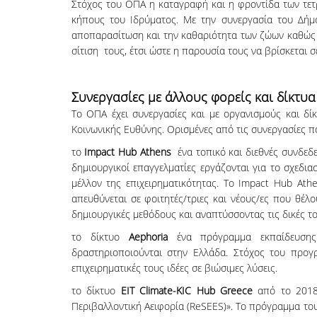
Στόχος του ΟΠΑ η καταγραφή και η φροντίδα των τετ
κήπους του Ιδρύματος. Με την συνεργασία του Δήμο
αποπαρασίτωση και την καθαριότητα των ζώων καθώς κ
σίτιση τους, έτσι ώστε η παρουσία τους να βρίσκεται 
Συνεργασίες με άλλους φορείς και δίκτυα
Το ΟΠΑ έχει συνεργασίες και με οργανισμούς και δί
Κοινωνικής Ευθύνης. Ορισμένες από τις συνεργασίες πο
το
Impact Hub Athens
ένα τοπικό και διεθνές συνδεδε
δημιουργικοί επαγγελματίες εργάζονται για το σχεδ
μέλλον της επιχειρηματικότητας. Το Impact Hub Athe
απευθύνεται σε φοιτητές/τριες και νέους/ες που θέλ
δημιουργικές μεθόδους και αναπτύσσοντας τις δικές 
το δίκτυο
Aephoria
ένα πρόγραμμα εκπαίδευσης
δραστηριοποιούνται στην Ελλάδα. Στόχος του προγρ
επιχειρηματικές τους ιδέες σε βιώσιμες λύσεις.
το δίκτυο
EIT Climate-KIC Hub Greece
από το 2018
Περιβαλλοντική Αειφορία (ReSEES)». Το πρόγραμμα του 