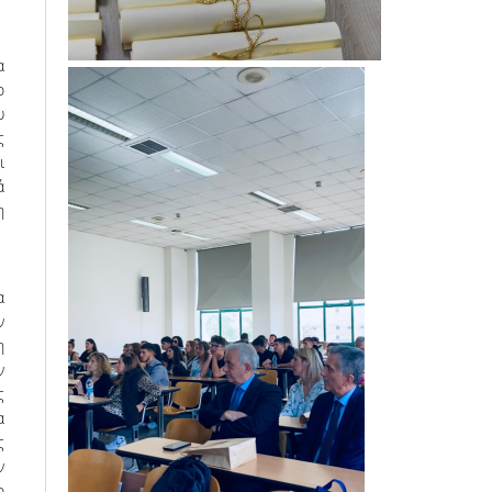
α
ο
υ
ς
ι
ά
η
α
ν
η
ν
ς
α
ς
ν
ο