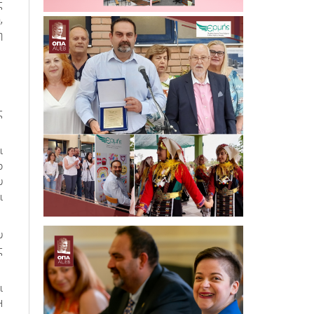
ς
,
η
ς
ι
ο
υ
ι
υ
ς
ι
Η