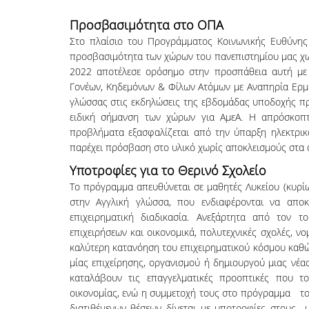
Προσβασιμότητα στο ΟΠΑ
Στο πλαίσιο του Προγράμματος Κοινωνικής Ευθύνης
προσβασιμότητα των χώρων του πανεπιστημίου μας χωρ
2022 αποτέλεσε ορόσημο στην προσπάθεια αυτή με 
Γονέων, Κηδεμόνων & Φίλων Ατόμων με Αναπηρία Ερμ
γλώσσας στις εκδηλώσεις της εβδομάδας υποδοχής πρω
ειδική σήμανση των χώρων για ΑμεΑ. Η απρόσκοπτ
προβλήματα εξασφαλίζεται από την ύπαρξη ηλεκτρικ
παρέχει πρόσβαση στο υλικό χωρίς αποκλεισμούς στα
Υποτροφίες για το Θερινό Σχολείο
Το πρόγραμμα απευθύνεται σε μαθητές Λυκείου (κυρίως Β
στην Αγγλική γλώσσα, που ενδιαφέρονται να αποκτ
επιχειρηματική διαδικασία. Ανεξάρτητα από τον 
επιχειρήσεων και οικονομικά, πολυτεχνικές σχολές, ν
καλύτερη κατανόηση του επιχειρηματικού κόσμου καθώ
μίας επιχείρησης, οργανισμού ή δημιουργού μιας νέα
καταλάβουν τις επαγγελματικές προοπτικές που τ
οικονομίας, ενώ η συμμετοχή τους στο πρόγραμμα του
διατιθέμενων θέσεων δίνεται με υποτροφίες στους μ