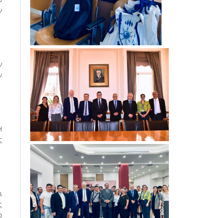
ν
ν
ν
Η
ς
ι
ς
ο