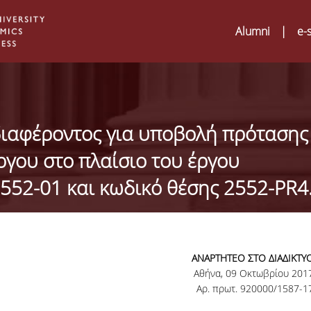
Alumni
|
e-
ιαφέροντος για υποβολή πρότασης
γου στο πλαίσιο του έργου
552-01 και κωδικό θέσης 2552-PR4
ΑΝΑΡΤΗΤΕΟ ΣΤΟ ΔΙΑΔΙΚΤΥ
Αθήνα, 09 Οκτωβρίου 201
Digital Humanities an
02
Αρ. πρωτ. 920000/1587-1
ATRIUM Transnationa
Training Visits at Org