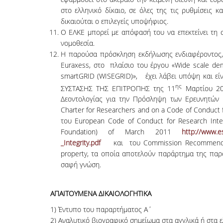
στο ελληνικό δίκαιο, σε όλες της τις ρυθμίσεις κ
δικαιούται ο επιλεγείς υποψήφιος.
Ο ΕΛΚΕ μπορεί με απόφασή του να επεκτείνει τη σ
νομοθεσία.
Η παρούσα πρόσκληση εκδήλωσης ενδιαφέροντος, 
Euraxess, στο πλαίσιο του έργου «Wide scale dem
smartGRID (WISEGRID)», έχει λάβει υπόψη και εί
ης
ΣΥΣΤΑΣΗΣ ΤΗΣ ΕΠΙΤΡΟΠΗΣ της 11
Μαρτίου 20
Δεοντολογίας για την Πρόσληψη των Ερευνητών
Charter for Researchers and on a Code of Conduct 
του European Code of Conduct for Research Inte
Foundation) of March 2011
http://www.e
_Integrity.pdf
και του Commission Recommendation
property, τα οποία αποτελούν παράρτημα της παρ
σαφή γνώση.
ΑΠΑΙΤΟΥΜΕΝΑ ΔΙΚΑΙΟΛΟΓΗΤΙΚΑ
1) Έντυπο του παραρτήματος Α΄
2) Αναλυτικό βιογραφικό σημείωμα στα αγγλικά ή στα ε