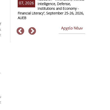
07, 2026
07, 2026
Intelligence, Defense,
M
Institutions and Economy -
F
Financial Literacy”, September 25-26, 2026,
Economics and
AUEB
f
Αρχείο Νέων
ι
ε
ν
-
υ
ε