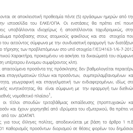
ονται σε αποκλειστική προθεσμία πέντε (5) εργάσιμων ημερών από τη
ην ιστοσελίδα του ΕΛΚΕ/ΟΠΑ. Οι ενστάσεις θα πρέπει επί ποιν
σεις υποβάλλονται ιδιοχείρως ή αποστέλλονται ταχυδρομικώς, στη
ικαίωμα πρόσβασης στους ατομικούς φακέλους και στα στοιχεία πο
 του αιτούντος σύμφωνα με την συνδυαστική εφαρμογή των διατάξεω
ρο τήρησης των προβλεπόμενων στο υπό στοιχεία Γ/ΕΞ/4163-1/6-7-201
ικού Χαρακτήρα, προκειμένου να ασκήσει τα δικαιώματά του σύμφων
ωση υπέρτερου έννομου συμφέροντος κλπ).
 απαιτούμενα προσόντα της πρόσκλησης δεν βαθμολογείται περαιτέρ
 και επαγγελματικών τίτλων και προσόντων, συμπεριλαμβανομένων κα
ητα, γεωγραφική και επαγγελματική των ενδιαφερομένων, ιδίως στ
τικής κινητικότητας, θα είναι σύμφωνη με την εφαρμογή των διεθνώ
1
ιεθνές νομοθετικό πλαίσιο
,
 οι τίτλοι σπουδών τριτοβάθμιας εκπαίδευσης (προπτυχιακών κα
οσόν και έχουν χορηγηθεί από ιδρύματα του εξωτερικού, θα πρέπει ν
ς από τον ΔΟΑΤΑΠ.
 για τους έλληνες πολίτες, αποδεικνύεται με βάση το άρθρο 1 π.δ
001 Καθορισμός προσόντων διορισμού σε θέσεις φορέων του δημόσιο