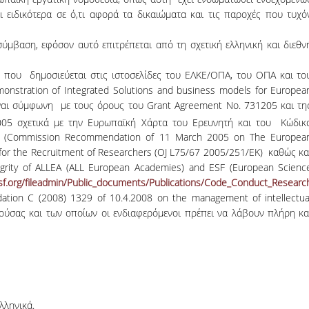
αι ειδικότερα σε ό,τι αφορά τα δικαιώματα και τις παροχές που τυχό
ύμβαση, εφόσον αυτό επιτρέπεται από τη σχετική ελληνική και διεθν
που δημοσιεύεται στις ιστοσελίδες του ΕΛΚΕ/ΟΠΑ, του ΟΠΑ και το
onstration of Integrated Solutions and business models for Europea
ναι σύμφωνη με τους όρους του Grant Agreement No. 731205 και τη
05 σχετικά με την Ευρωπαϊκή Χάρτα του Ερευνητή και του Κώδικ
 (Commission Recommendation of 11 March 2005 on Τhe Europea
for the Recruitment of Researchers (OJ L75/67 2005/251/EK) καθώς κα
grity of ALLEA (ALL European Academies) and ESF (European Scienc
sf.org/fileadmin/Public_documents/Publications/Code_Conduct_Researc
 C (2008) 1329 of 10.4.2008 on the management of intellectua
ούσας και των οποίων οι ενδιαφερόμενοι πρέπει να λάβουν πλήρη κα
λληνικά.