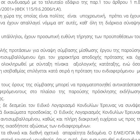
), σε συνδυασμό με το τελευταίο εδάφιο της παρ.1 του άρθρου 1 π.δ
2001» (ΦΕΚ 115/9.6.2006/τ.Α’).
η χώρα της οποίας είναι πολίτες είναι υποχρεωτική, πρέπει να έχου
 να έχουν απαλλαγεί νόμιμα απ’ αυτές, καθ’ όλη τη διάρκεια σύναψη
οι υπάλληλοι, έχουν προσωπική ευθύνη τήρησης των προϋποθέσεων το
βολής προτάσεων για σύναψη σύμβασης μίσθωσης έργου της παρούση
αντισυμβαλλόμενου έχει τον χαρακτήρα αποδοχής πρότασης και όχ
 ολοκληρωθεί με σύνταξη πίνακα αξιολογικής κατάταξης, ενώ όσο
ση ισοβαθμίας επιλέγεται κατά σειρά η πρόταση του ενδιαφερόμενου μ
τά τους όρους της σύμβασης μπορεί να πραγματοποιηθεί αντικατάστασ
ιαφερόμενο/ους στο πλαίσιο της παρούσης πρόσκλησης εκδήλωση
ης.
δε δεσμεύει τον Ειδικό Λογαριασμό Κονδυλίων Έρευνας να συνάψε
νά δικαιώματα προσδοκίας. Ο Ειδικός Λογαριασμός Κονδυλίων Έρευνα
 αντισυμβαλλομένου, καθώς και πλήρη διακριτική ευχέρεια ως προς τ
ης οιασδήποτε αξιώσεως των ενδιαφερομένων.
 τα εθνικά και διεθνή σχετικά απαραίτητα δεδομένα. Ο ΕΛΚΕ/ΟΠΑ θ
ρωπαϊκή εργατική νομοθεσία, όπως αυτή έχει ενσωματωθεί ενδεχομένω