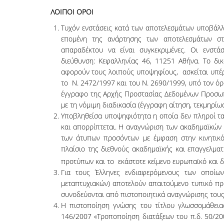
ΛΟΙΠΟΙ ΟΡΟΙ
Τυχόν ενστάσεις κατά των αποτελεσμάτων υποβάλλ
επομένη της ανάρτησης των αποτελεσμάτων στ
απαραδέκτου να είναι συγκεκριμένες. Οι ενστά
διεύθυνση: Κεφαλληνίας 46, 11251 Αθήνα. Το δ
αφορούν τους λοιπούς υποψηφίους, ασκείται υπέρ
το Ν. 2472/1997 και του Ν. 2690/1999, υπό τον ό
έγγραφο της Αρχής Προστασίας Δεδομένων Προσωπ
με τη νόμιμη διαδικασία (έγγραφη αίτηση, τεκμηρί
Υποβληθείσα υποψηφιότητα η οποία δεν πληροί τα
και απορρίπτεται. Η αναγνώριση των ακαδημαϊκών
των άτυπων προσόντων με έμφαση στην κινητικότ
πλαίσιο της διεθνούς ακαδημαϊκής και επαγγελμα
προτύπων και το εκάστοτε κείμενο ευρωπαϊκό και δ
Για τους Έλληνες ενδιαφερόμενους των οποίων
μεταπτυχιακών) αποτελούν απαιτούμενο τυπικό πρ
συνοδεύονται από πιστοποιητικά αναγνώρισης του
Η πιστοποίηση γνώσης του τίτλου γλωσσομάθειας
146/2007 «Τροποποίηση διατάξεων του π.δ. 50/2