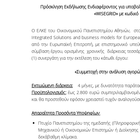
Πρόσκληση Εκδήλωσης Ενδιαφέροντος για υποβολή
«
WISEGRID
» με κωδικό
Ο ΕΛΚΕ του Οικονομικού Πανεπιστημίου Αθηνών, στο 
Integrated Solutions and business models for Europ
από την Ευρωπαϊκή Επιτροπή, με επιστημονικό υπεύ
σύμβαση έργου, ορισμένης χρονικής διάρκειας τεσσάρ
(1) συνεργάτη για την εκτέλεση του κάτωθι έργου:
«Συμμετοχή στην ανάλυση αγορώ
Εκτιμώμενη διάρκεια:
4 μήνες, με δυνατότητα παράτασ
Προϋπολογισμός:
έως 2.800 ευρώ συμπεριλαμβανομέν
και θα προστεθούν εφόσον χρειαστεί-τυχόν αναλογούσ
Απαραίτητα Προσόντα Υποψηφίων
:
Πτυχίο Πανεπιστημίου της ημεδαπής (Πληροφορική
Μηχανικού ή Οικονομικών Επιστημών ή Διοίκησης 
δεκάβαθμη κλίμακα.