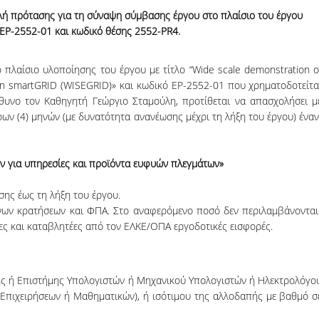
06, 2026
across Europe
 πρότασης για τη σύναψη σύμβασης έργου στο πλαίσιο του έργου
 ΕΡ-2552-01 και κωδικό θέσης
2552-
PR
4
.
πλαίσιο υλοποίησης του έργου με τίτλο “Wide scale demonstration o
ean smartGRID (WISEGRID)» και κωδικό ΕΡ-2552-01 που χρηματοδοτείτα
θυνο τον Καθηγητή Γεώργιο Σταμούλη, προτίθεται να απασχολήσει μ
ων (4) μηνών (με δυνατότητα ανανέωσης μέχρι τη λήξη του έργου) ένα
ν για υπηρεσίες και προϊόντα ευφυών πλεγμάτων»
ης έως τη λήξη του έργου.
ων κρατήσεων και ΦΠΑ. Στο αναφερόμενο ποσό δεν περιλαμβάνονται
ες και καταβλητέες από τον ΕΛΚΕ/ΟΠΑ εργοδοτικές εισφορές.
ς ή Επιστήμης Υπολογιστών ή Μηχανικού Υπολογιστών ή Ηλεκτρολόγο
Επιχειρήσεων ή Μαθηματικών), ή ισότιμου της αλλοδαπής με βαθμό σ