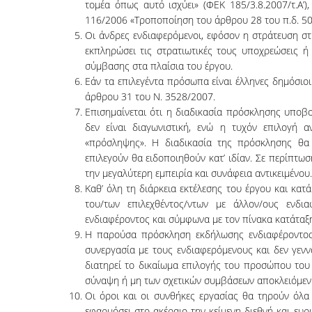
τομέα όπως αυτό ισχύει» (ΦΕΚ 185/3.8.2007/τ.Α’
116/2006 «Τροποποίηση του άρθρου 28 του π.δ. 50/
Οι άνδρες ενδιαφερόμενοι, εφόσον η στράτευση στ
εκπληρώσει τις στρατιωτικές τους υποχρεώσεις ή
σύμβασης στα πλαίσια του έργου.
Εάν τα επιλεγέντα πρόσωπα είναι έλληνες δημόσι
άρθρου 31 του Ν. 3528/2007.
Επισημαίνεται ότι η διαδικασία πρόσκλησης υπο
δεν είναι διαγωνιστική, ενώ η τυχόν επιλογή 
«πρόσληψης». Η διαδικασία της πρόσκλησης θα
επιλεγούν θα ειδοποιηθούν κατ’ ιδίαν. Σε περίπτω
την μεγαλύτερη εμπειρία και συνάφεια αντικειμένου.
Καθ’ όλη τη διάρκεια εκτέλεσης του έργου και κα
του/των επιλεχθέντος/ντων με άλλον/ους ενδ
ενδιαφέροντος και σύμφωνα με τον πίνακα κατάταξ
Η παρούσα πρόσκληση εκδήλωσης ενδιαφέροντος 
συνεργασία με τους ενδιαφερόμενους και δεν γεν
διατηρεί το δικαίωμα επιλογής του προσώπου του
σύναψη ή μη των σχετικών συμβάσεων αποκλειόμεν
Οι όροι και οι συνθήκες εργασίας θα τηρούν όλα
εφαρμόσει στο ακέραιο την κείμενη διεθνή και ευ