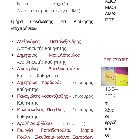
ΑΞΙΟΛΟΓΗΣΗ
Μαρία Ζαχείλα -
Επικοινωνία
ΜΑΘΗΜΑΤΩΝ/
Διοικητικό προσωπικό (για ΠMΣ)
ΔΙΔΑΣΚΑΛΙΑΣ
ΠΠΣ
Τμήμα Οργάνωσης και Διοίκησης
Επιχειρήσεων
Προσωπικό
Αλέξανδρος Παπαλεξανδρής
-
Φόρμα Επικοινωνίας
Αναπληρωτής Καθηγητής
Δημήτριος Μανωλόπουλος
-
Σύνδεσμοι
ΠΕΡΙΣΣΟΤΕΡΑ
Αναπληρωτής Καθηγητής
Αικατερίνη Βασιλικοπούλου
-
Επίκουρη Καθηγήτρια
Δημήτριος Καρδαράς
- Επίκουρος
16-04-
Καθηγητής
2026
Παναγιώτης Λορεντζιάδης
- Επίκουρος
Καθηγητής
Τι
Κωνσταντίνος Πετρίδης
- Επίκουρος
λένε
οι
Καθηγητής
εργαζόμενες
Αγαθή Δουβλίδου
- ΕΤΕΠ (για ΠΠΣ)
και
Γεωργία Παπαδοπούλου
,
Μαρία
οι
Πούλη
,
Ελευθερία-Ιωάννα Ξαγοράρη
,