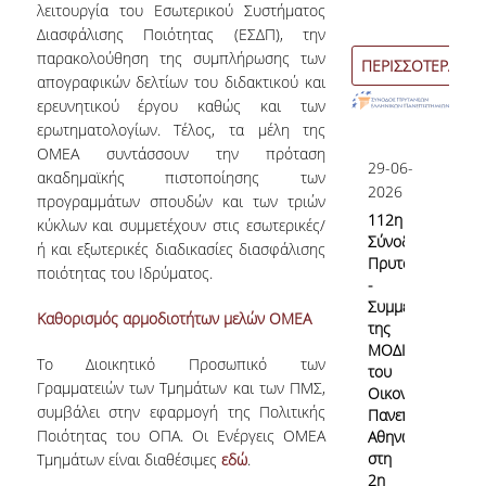
λειτουργία του Εσωτερικού Συστήματος
Εσωτερικό Σύστημα Διασφάλισης Ποιότητας
Διασφάλισης Ποιότητας (ΕΣΔΠ), την
παρακολούθηση της συμπλήρωσης των
ΠΕΡΙΣΣΟΤΕΡΑ
Σκοπός & Πεδίο Εφαρμογής του ΕΣΔΠ
απογραφικών δελτίων του διδακτικού και
ερευνητικού έργου καθώς και των
Δομή του ΕΣΔΠ
ερωτηματολογίων. Τέλος, τα μέλη της
ΟΜΕΑ συντάσσουν την πρόταση
Εγχειρίδιο Ποιότητας
29-06-
ακαδημαϊκής πιστοποίησης των
2026
προγραμμάτων σπουδών και των τριών
Στοχοθεσία Ποιότητας
112η
κύκλων και συμμετέχουν στις εσωτερικές/
Σύνοδο
ή και εξωτερικές διαδικασίες διασφάλισης
Πληροφοριακό Σύστημα
Πρυτάνεων
ποιότητας του Ιδρύματος.
-
Ερευνητικού & Διδακτικού έργου
Συμμετοχή
Καθορισμός αρμοδιοτήτων μελών ΟΜΕΑ
της
Διαχείρισης Δεδομένων Ποιότητας
ΜΟΔΙΠ
Το Διοικητικό Προσωπικό των
του
Γραμματειών των Τμημάτων και των ΠΜΣ,
Εσωτερικών Εκθέσεων
Οικονομικού
συμβάλει στην εφαρμογή της Πολιτικής
Πανεπιστημίου
Ποιότητας του ΟΠΑ. Οι Ενέργεις ΟΜΕΑ
Αθηνών
στη
Τμημάτων είναι διαθέσιμες
εδώ
.
Εσωτερική Αξιολόγηση
2η