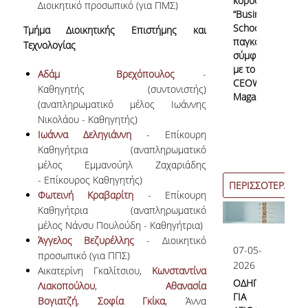
κορυφαίων
Χρήσιμο υλικό
Διοικητικό προσωπικό (για ΠΜΣ)
“Business
Schools”
Τμήμα Διοικητικής Επιστήμης και
Ιδρύματος
παγκοσμίως
Τεχνολογίας
σύμφωνα
Διεθνής Αναγνώριση
με το
Αδάμ Βρεχόπουλος
-
CEOWORLD
Καθηγητής (συντονιστής)
Πίνακες Διεθνούς Κατάταξης
Magazine
(αναπληρωματικό μέλος Ιωάννης
Διεθνής παρουσία του ΟΠΑ
Νικολάου - Καθηγητής)
Ιωάννα Δεληγιάννη
- Επίκουρη
Καθηγήτρια (αναπληρωματικό
μέλος Εμμανούηλ Ζαχαριάδης
Δεδομένα Ποιότητας
- Επίκουρος Καθηγητής)
ΠΕΡΙΣΣΟΤΕΡΑ
Φωτεινή Κραβαρίτη
- Επίκουρη
Καθηγήτρια (αναπληρωματικό
Δεδομένα ΠΠΣ
μέλος Νάνσυ Πουλούδη - Καθηγήτρια)
Άγγελος Βεζυρέλλης
- Διοικητικό
Δεδομένα ΠΜΣ
07-05-
προσωπικό (για ΠΠΣ)
2026
Αικατερίνη Γκαλίτσιου,
Κωνσταντίνα
Άλλες Έρευνες
ΟΔΗΓΙΕΣ
Λιακοπούλου
,
Αθανασία
ΓΙΑ
Βογιατζή
,
Σοφία Γκίκα
, Άννα