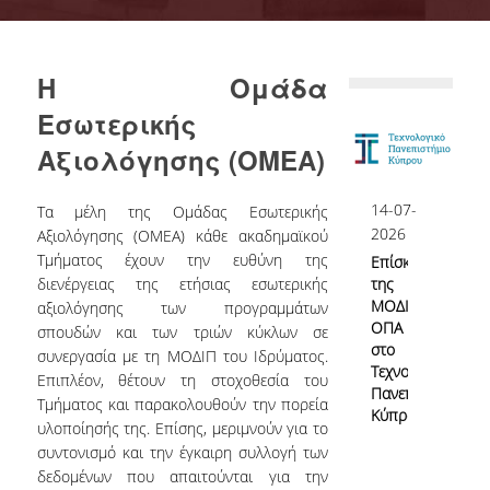
Επιτροπή Διασφάλισης Ποιότητας
ΟΜ.Ε.Α.
Η Ομάδα
Αρμοδιότητες Υπηρεσίας
Εσωτερικής
Γνώρισε την ΜΟΔΙΠ
Αξιολόγησης (ΟΜΕΑ)
Νομικό Πλαίσιο
14-07-
Τα μέλη της Ομάδας Εσωτερικής
ΕΣΠΑ ΜΟΔΙΠ
2026
Αξιολόγησης (ΟΜΕΑ) κάθε ακαδημαϊκού
Τμήματος έχουν την ευθύνη της
Επίσκεψη
ΕΣΠΑ 2020-23
διενέργειας της ετήσιας εσωτερικής
της
ΜΟΔΙΠ
αξιολόγησης των προγραμμάτων
ΕΣΠΑ 2007-13
ΟΠΑ
σπουδών και των τριών κύκλων σε
στο
συνεργασία με τη ΜΟΔΙΠ του Ιδρύματος.
Τεχνολογικό
Επιπλέον, θέτουν τη στοχοθεσία του
Πανεπιστήμιο
Σύστημα Διασφάλισης Ποιότητας
Τμήματος και παρακολουθούν την πορεία
Κύπρου
υλοποίησής της. Επίσης, μεριμνούν για το
συντονισμό και την έγκαιρη συλλογή των
δεδομένων που απαιτούνται για την
Πολιτική Διασφάλισης Ποιότητας