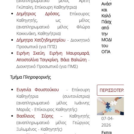
(αναπληρωματικό μέλος Αρετή
Ανάσταση
Γκύπαλη, Επίκουρη Καθηγήτρια)
και
Δημήτριος Δρόσος
, Επίκουρος
Καλό
Καθηγητής, ως μέλος
Πάσχα
(αναπληρωματικό μέλος Φλώρα
από
Κοκκινάκη, Καθηγήτρια)
την
ΜΟΔΙΠ
Δήμητρα Χατζηδημητρίου
- Διοικητικό
του
Προσωπικό (για ΠΠΣ)
ΟΠΑ
Ειρήνη Σκεύη
,
Ειρήνη Μαυρομαρά
,
Αποστολίνα Τσιγκρίκη
,
Βάια Βαλιώτη
-
Διοικητικό Προσωπικό (για ΠΜΣ)
Τμήμα Πληροφορικής
Ευγενία Φουστούκου
- Επίκουρη
ΠΕΡΙΣΣΟΤΕΡΑ
Καθηγήτρια (συντονίστρια)
(αναπληρωματικό μέλος Ιωάννης
Μαριάς - Επίκουρος Καθηγητής)
Βασίλειος Σύρης
– Καθηγητής
07-04-
(αναπληρωματικό μέλος Γεώργιος
2026
Ξυλωμένος - Καθηγητής)
Εκπαιδευτικές