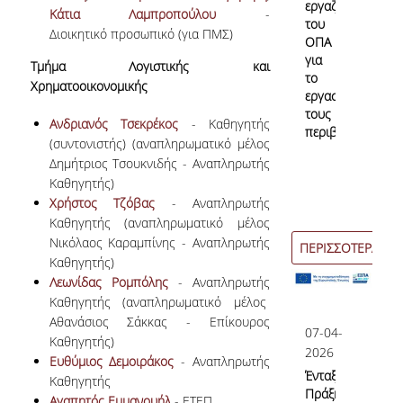
εργαζόμενοι
Κάτια Λαμπροπούλου
-
του
Διοικητικό προσωπικό (για ΠMΣ)
ΟΠΑ
για
Τμήμα Λογιστικής και
το
Χρηματοοικονομικής
εργασιακό
τους
Ανδριανός Τσεκρέκος
- Καθηγητής
περιβάλλον;
(συντονιστής) (αναπληρωματικό μέλος
Δημήτριος Τσουκνιδής - Αναπληρωτής
Καθηγητής)
Χρήστος Τζόβας
- Αναπληρωτής
Καθηγητής (αναπληρωματικό μέλος
Νικόλαος Καραμπίνης - Αναπληρωτής
ΠΕΡΙΣΣΟΤΕΡΑ
Καθηγητής)
Λεωνίδας Ρομπόλης
- Αναπληρωτής
Καθηγητής (αναπληρωματικό μέλος
Αθανάσιος Σάκκας - Επίκουρος
07-04-
Καθηγητής)
2026
Ευθύμιος Δεμοιράκος
- Αναπληρωτής
Ένταξη
Καθηγητής
Πράξης
Αγαπητός Εμμανουήλ
- ΕΤΕΠ