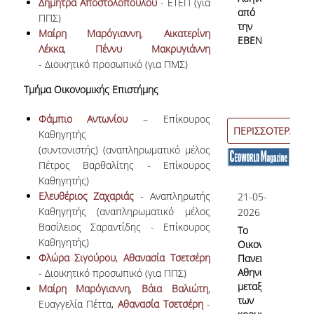
Δήμητρα Αποστολοπούλου
- ΕΤΕΠ (για
από
Ιδρύματος
ΠΠΣ)
την
Μαίρη Μαρόγιαννη
,
Αικατερίνη
ΕΒΕΝ
Λέκκα
,
Πέννυ Μακρυγιάννη
- Διοικητικό προσωπικό (για ΠΜΣ)
Εξωτερική Αξιολόγηση
Τμήμα Οικονομικής Επιστήμης
Πιστοποίηση
Φάμπιο Αντωνίου
– Επίκουρος
ΠΕΡΙΣΣΟΤΕΡΑ
Καθηγητής
ΕΣΔΠ
(συντονιστής) (αναπληρωματικό μέλος
Πέτρος Βαρθαλίτης - Επίκουρος
ΠΠΣ
Καθηγητής)
Ελευθέριος Ζαχαριάς
- Αναπληρωτής
21-05-
ΠΜΣ
Καθηγητής (αναπληρωματικό μέλος
2026
Βασίλειος Σαραντίδης - Επίκουρος
Το
Χρήσιμο Υλικό
Καθηγητής)
Οικονομικό
Φλώρα Σιγούρου
,
Αθανασία Τσετσέρη
Πανεπιστήμιο
Ακαδημαϊκών Τμημάτων
Αθηνών
- Διοικητικό προσωπικό (για ΠΠΣ)
μεταξύ
Μαίρη Μαρόγιαννη
,
Βάια Βαλιώτη
,
Εξωτερικές Εκθέσεις
των
Ευαγγελία Πέττα,
Αθανασία Τσετσέρη
-