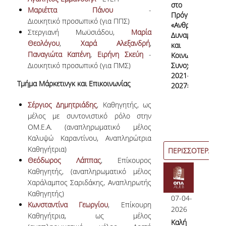
στο
Μαριέττα Πάνου
-
Πρόγραμμα
Διοικητικό προσωπικό (για ΠΠΣ)
«Ανθρώπινο
Στεργιανή Μωϋσιάδου,
Μαρία
Δυναμικό
Θεολόγου
,
Χαρά Αλεξανδρή
,
και
Παναγιώτα Καπένη
,
Ειρήνη Σκεύη
-
Κοινωνική
Διοικητικό προσωπικό (για ΠMΣ)
Συνοχή
2021–
Τμήμα Μάρκετινγκ και Επικοινωνίας
2027»
Σέργιος Δημητριάδης
, Καθηγητής, ως
μέλος με συντονιστικό ρόλο στην
ΟΜ.Ε.Α. (αναπληρωματικό μέλος
Καλυψώ Καραντίνου, Αναπληρώτρια
Καθηγήτρια)
ΠΕΡΙΣΣΟΤΕΡΑ
Θεόδωρος Λάππας
, Επίκουρος
Καθηγητής, (αναπληρωματικό μέλος
Χαράλαμπος Σαριδάκης, Αναπληρωτής
Καθηγητής)
07-04-
Κωνσταντίνα Γεωργίου
, Επίκουρη
2026
Καθηγήτρια, ως μέλος
Καλή