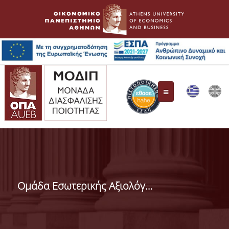
ΜΟ.ΔΙ.Π.
Συγκρότηση Επιτροπής
Ομάδα Εσωτερικής Αξιολόγησης (ΟΜ.Ε.Α.)
Όργανα Διασφάλισης Ποιότητας
ΕΘ.Α.Α.Ε.