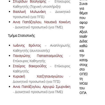
Σπυρίδων Βούλγαρης
- Επίκουρος
Συναντήσεις
Καθηγητής (Τεχνική υποστήριξη)
για
Βασιλική Μυλωνάκη
- Διοικητικό
θέματα
προσωπικό (για ΠΠΣ)
που
Αννα Παπάζογλου
,
Ναυσικά Κοκκίνη
αφορούν
- Διοικητικό προσωπικό (για ΠMΣ)
την
Αξιολόγηση
Τμήμα Στατιστικής
Μαθημάτων/
Διδασκαλίας
Ιωάννης Βρόντος
– Αναπληρωτής
καθώς
Καθηγητής (συντονιστής)
και
την
Παναγιώτης Παπαστασμούλης
-
καταχώρηση
Επίκουρος Καθηγητής
στοιχείων
Σταύρος Βακερούδης
- Επίκουρος
στο
Καθηγητής
ΟΠΕΣΠ από
Κυριακή Χατζηπαναγιώτου
-
τη
Διοικητικό προσωπικό (για ΠΠΣ)
ΜΟΔΙΠ
Αννα Παπάζογλου
,
Αργυρώ Σμυρνάκη
του
- Διοικητικό προσωπικό (για ΠMΣ)
ΟΠΑ