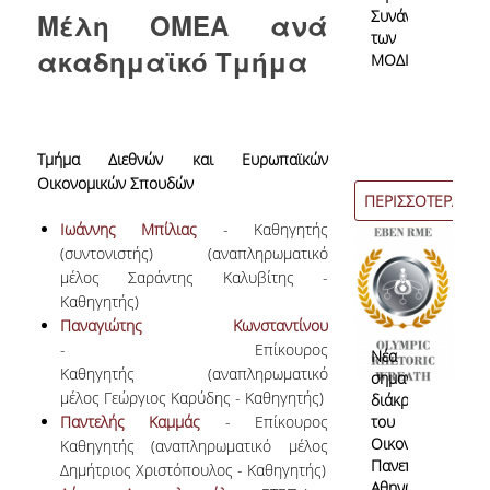
Συνάντηση
Μέλη ΟΜΕΑ ανά
των
ακαδημαϊκό Τμήμα
ΜΟΔΙΠ
Από τους Φοιτητές
Αξιολόγηση Μαθήματος / Διδασκαλίας ΠΠΣ
Αξιολόγηση Μαθήματος / Διδασκαλίας ΠΜΣ
Τμήμα Διεθνών και Ευρωπαϊκών
Οικονομικών Σπουδών
Αξιολόγηση Εκπαιδευτικών Εργαστηρίων
ΠΕΡΙΣΣΟΤΕΡΑ
Ιωάννης Μπίλιας
- Καθηγητής
Έρευνα Τελειοφοίτων
(συντονιστής) (αναπληρωματικό
μέλος Σαράντης Καλυβίτης -
Στατιστικά
Καθηγητής)
15-06-
Παναγιώτης Κωνσταντίνου
2026
Ακαδημαϊκών Τμημάτων
- Επίκουρος
Νέα
Καθηγητής (αναπληρωματικό
σημαντική
Εσωτερικές Εκθέσεις
μέλος Γεώργιος Καρύδης - Καθηγητής)
διάκριση
Παντελής Καμμάς
- Επίκουρος
του
Χρήσιμο υλικό
Οικονομικού
Καθηγητής (αναπληρωματικό μέλος
Πανεπιστημίου
Υπηρεσιών
Δημήτριος Χριστόπουλος - Καθηγητής)
Αθηνών