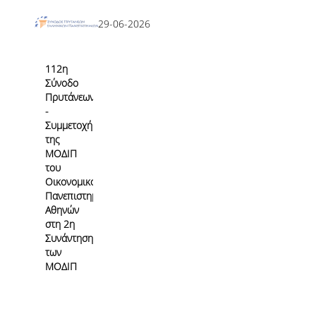
Εσωτερικό Σύστημα Διασφάλισης Ποιότητας
29-06-2026
Σκοπός & Πεδίο Εφαρμογής του ΕΣΔΠ
112η
Δομή του ΕΣΔΠ
Σύνοδο
Πρυτάνεων
Εγχειρίδιο Ποιότητας
-
Συμμετοχή
Στοχοθεσία Ποιότητας
της
ΜΟΔΙΠ
Πληροφοριακό Σύστημα
του
Οικονομικού
Ερευνητικού & Διδακτικού έργου
Πανεπιστημίου
Αθηνών
στη 2η
Διαχείρισης Δεδομένων Ποιότητας
Συνάντηση
των
Εσωτερικών Εκθέσεων
ΜΟΔΙΠ
Εσωτερική Αξιολόγηση