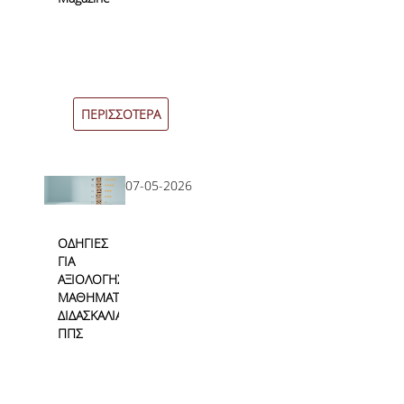
Χρήσιμο υλικό
Ιδρύματος
Διεθνής Αναγνώριση
ΠΕΡΙΣΣΟΤΕΡΑ
Πίνακες Διεθνούς Κατάταξης
Διεθνής παρουσία του ΟΠΑ
07-05-2026
Δεδομένα Ποιότητας
ΟΔΗΓΙΕΣ
ΓΙΑ
ΑΞΙΟΛΟΓΗΣΗ
Δεδομένα ΠΠΣ
ΜΑΘΗΜΑΤΩΝ/
ΔΙΔΑΣΚΑΛΙΑΣ
Δεδομένα ΠΜΣ
ΠΠΣ
Άλλες Έρευνες