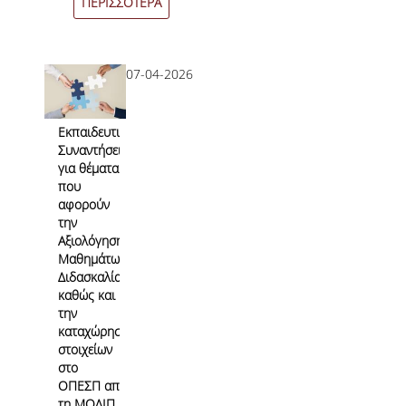
ΠΕΡΙΣΣΟΤΕΡΑ
07-04-2026
Εκπαιδευτικές
Συναντήσεις
για θέματα
που
αφορούν
την
Αξιολόγηση
Μαθημάτων/
Διδασκαλίας
καθώς και
την
καταχώρηση
στοιχείων
στο
ΟΠΕΣΠ από
τη ΜΟΔΙΠ