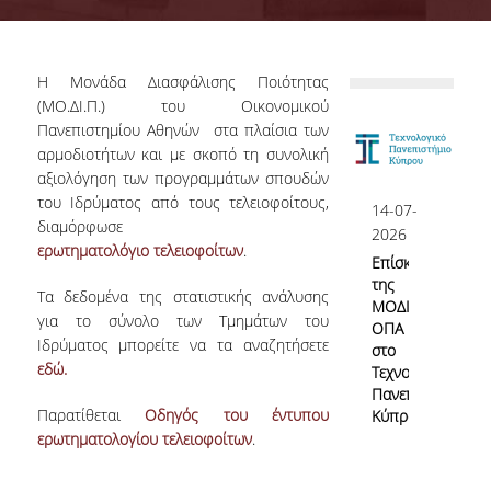
Επιτροπή Διασφάλισης Ποιότητας
ΟΜ.Ε.Α.
Η Μονάδα Διασφάλισης Ποιότητας
Αρμοδιότητες Υπηρεσίας
(ΜΟ.ΔΙ.Π.) του Οικονομικού
Πανεπιστημίου Αθηνών στα πλαίσια των
Γνώρισε την ΜΟΔΙΠ
αρμοδιοτήτων και με σκοπό τη συνολική
αξιολόγηση των προγραμμάτων σπουδών
Νομικό Πλαίσιο
του Ιδρύματος από τους τελειοφοίτους,
14-07-
διαμόρφωσε
ΕΣΠΑ ΜΟΔΙΠ
2026
ερωτηματολόγιο τελειοφοίτων
.
Επίσκεψη
ΕΣΠΑ 2020-23
της
Τα δεδομένα της στατιστικής ανάλυσης
ΜΟΔΙΠ
ΕΣΠΑ 2007-13
για το σύνολο των Τμημάτων του
ΟΠΑ
Ιδρύματος μπορείτε να τα αναζητήσετε
στο
εδώ.
Τεχνολογικό
Πανεπιστήμιο
Σύστημα Διασφάλισης Ποιότητας
Παρατίθεται
Οδηγός του έντυπου
Κύπρου
ερωτηματολογίου τελειοφοίτων
.
Πολιτική Διασφάλισης Ποιότητας