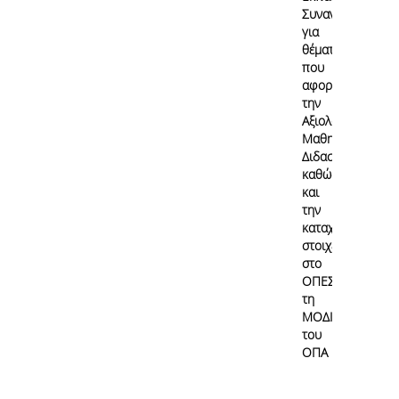
Συναντήσεις
για
θέματα
που
αφορούν
την
Αξιολόγηση
Μαθημάτων/
Διδασκαλίας
καθώς
και
την
καταχώρηση
στοιχείων
στο
ΟΠΕΣΠ από
τη
ΜΟΔΙΠ
του
ΟΠΑ