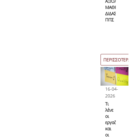
ΑΞΙΟΛΟΓΗΣΗ
Επικοινωνία
ΜΑΘΗΜΑΤΩΝ/
ΔΙΔΑΣΚΑΛΙΑΣ
ΠΠΣ
Προσωπικό
Φόρμα Επικοινωνίας
Σύνδεσμοι
ΠΕΡΙΣΣΟΤΕΡΑ
16-04-
2026
Τι
λένε
οι
εργαζόμενες
και
οι