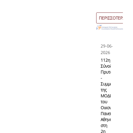
Εσωτερικό Σύστημα Διασφάλισης Ποιότητας
ΠΕΡΙΣΣΟΤΕΡΑ
Σκοπός & Πεδίο Εφαρμογής του ΕΣΔΠ
Δομή του ΕΣΔΠ
Εγχειρίδιο Ποιότητας
29-06-
2026
Στοχοθεσία Ποιότητας
112η
Σύνοδο
Πληροφοριακό Σύστημα
Πρυτάνεων
-
Ερευνητικού & Διδακτικού έργου
Συμμετοχή
της
Διαχείρισης Δεδομένων Ποιότητας
ΜΟΔΙΠ
του
Εσωτερικών Εκθέσεων
Οικονομικού
Πανεπιστημίου
Αθηνών
στη
Εσωτερική Αξιολόγηση
2η