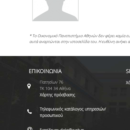
* Το Οικονομικό Πανεπιστήμιο Αθηνών δεν φέρει καμία 
αυτά αναρτώνται στην ιστοσελίδα του. Η ευθύνη ανήκει 
ΕΠΙΚΟΙΝΩΝΙΑ
S
Πατησίων 76
Χά
ΤΚ 104 34 Αθήνα
Χάρτης πρόσβασης
Τηλεφωνικός κατάλογος υπηρεσιών/
προσωπικού
Εκπαίδευση: diekp@aueb.gr