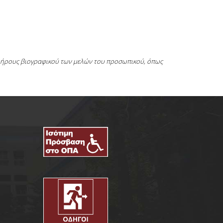
πλήρους βιογραφικού των μελών του προσωπικού, όπως