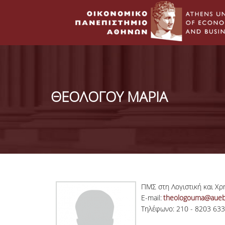
ΘΕΟΛΟΓΟΥ ΜΑΡΙΑ
ΠΜΣ στη Λογιστική και Χ
E-mail:
theologouma@aueb
Τηλέφωνο: 210 - 8203 633