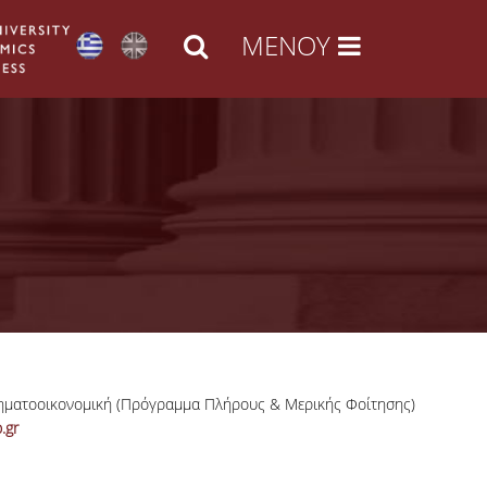
ρηματοοικονομική (Πρόγραμμα Πλήρους & Μερικής Φοίτησης)
.gr