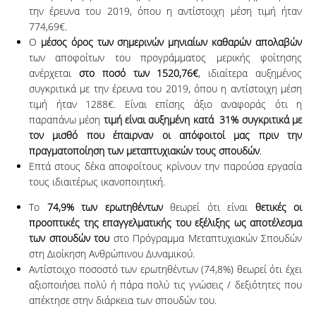
την έρευνα του 2019, όπου η αντίστοιχη μέση τιμή ήταν
774,69€.
Ο
μέσος όρος των σημερινών μηνιαίων καθαρών απολαβών
των αποφοίτων του προγράμματος μερικής φοίτησης
ανέρχεται
στο ποσό των 1520,76€
, ιδιαίτερα αυξημένος
συγκριτικά με την έρευνα του 2019, όπου η αντίστοιχη μέση
τιμή ήταν 1288€. Είναι επίσης άξιο αναφοράς ότι η
παραπάνω μέση
τιμή είναι αυξημένη κατά 31% συγκριτικά με
τον μισθό που έπαιρναν οι απόφοιτοί μας πριν την
πραγματοποίηση των μεταπτυχιακών τους σπουδών
.
Επτά στους δέκα αποφοίτους κρίνουν την παρούσα εργασία
τους ιδιαιτέρως ικανοποιητική.
Το
74,9% των ερωτηθέντων
θεωρεί ότι είναι
θετικές οι
προοπτικές της επαγγελματικής του εξέλιξης ως αποτέλεσμα
των σπουδών του
στο Πρόγραμμα Μεταπτυχιακών Σπουδών
στη Διοίκηση Ανθρώπινου Δυναμικού.
Αντίστοιχο ποσοστό των ερωτηθέντων (74,8%) θεωρεί ότι έχει
αξιοποιήσει πολύ ή πάρα πολύ τις γνώσεις / δεξιότητες που
απέκτησε στην διάρκεια των σπουδών του.