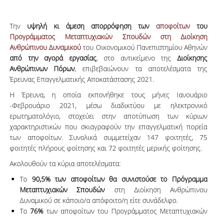
Την
υψηλή κι άμεση απορρόφηση των
αποφοίτων
του
Προγράμματος Μεταπτυχιακών Σπουδών στη Διοίκηση
Ανθρώπινου Δυναμικού
του Οικονομικού Πανεπιστημίου Αθηνών
από την αγορά εργασίας
, στο αντικείμενο της
Διοίκησης
Ανθρώπινων Πόρων
, επιβεβαιώνουν τα αποτελέσματα της
Έρευνας Επαγγελματικής Αποκατάστασης 2021.
Η Έρευνα, η οποία εκπονήθηκε τους μήνες Ιανουάριο
-Φεβρουάριο 2021, μέσω διαδικτύου με ηλεκτρονικό
ερωτηματολόγιο, στοχεύει στην αποτύπωση των κύριων
χαρακτηριστικών που σκιαγραφούν την επαγγελματική πορεία
των αποφοίτων. Συνολικά συμμετείχαν 147 φοιτητές, 75
φοιτητές πλήρους φοίτησης και 72 φοιτητές μερικής φοίτησης.
Ακολουθούν τα κύρια αποτελέσματα:
Το
90,5% των αποφοίτων
θα συνιστούσε το Πρόγραμμα
Μεταπτυχιακών
Σπουδών
στη Διοίκηση Ανθρώπινου
Δυναμικού σε κάποιο/α απόφοιτο/η είτε συνάδελφο.
Το
76%
των αποφοίτων του Προγράμματος Μεταπτυχιακών