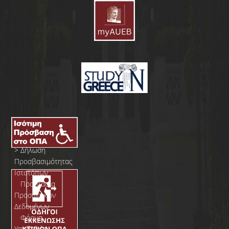
>
Δήλωση
Προσβασιμότητας
Ιστοτόπων
>
Προστασία
Προσωπικών
Δεδομένων
>
Φόρμα
Yποβολής