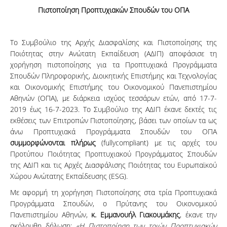
Πιστοποίηση Προπτυχιακών Σπουδών του ΟΠΑ
Το Συμβούλιο της Αρχής Διασφαλίσης και Πιστοποίησης της
Ποιότητας στην Ανώτατη Εκπαίδευση (ΑΔΙΠ) αποφάσισε τη
χορήγηση πιστοποίησης για τα Προπτυχιακά Προγράμματα
Σπουδών Πληροφορικής, Διοικητικής Επιστήμης και Τεχνολογίας
και Οικονομικής Επιστήμης του Οικονομικού Πανεπιστημίου
Αθηνών (ΟΠΑ), με διάρκεια ισχύος τεσσάρων ετών, από 17-7-
2019 έως 16-7-2023. Το Συμβούλιο της ΑΔΙΠ έκανε δεκτές τις
εκθέσεις των Επιτροπών Πιστοποίησης, βάσει των οποίων τα ως
άνω Προπτυχιακά Προγράμματα Σπουδών του ΟΠΑ
συμμορφώνονται πλήρως
(fullycompliant) με τις αρχές του
Προτύπου Ποιότητας Προπτυχιακού Προγράμματος Σπουδών
της ΑΔΙΠ και τις Αρχές Διασφάλισης Ποιότητας του Ευρωπαϊκού
Χώρου Ανώτατης Εκπαίδευσης (ESG).
Με αφορμή τη χορήγηση Πιστοποίησης στα τρία Προπτυχιακά
Προγράμματα Σπουδών, ο Πρύτανης του Οικονομικού
Πανεπιστημίου Αθηνών,
κ. Εμμανουήλ Γιακουμάκης
, έκανε την
ακόλουθη δήλωση:
«Η Πιστοποίηση των τριών Προπτυχιακών