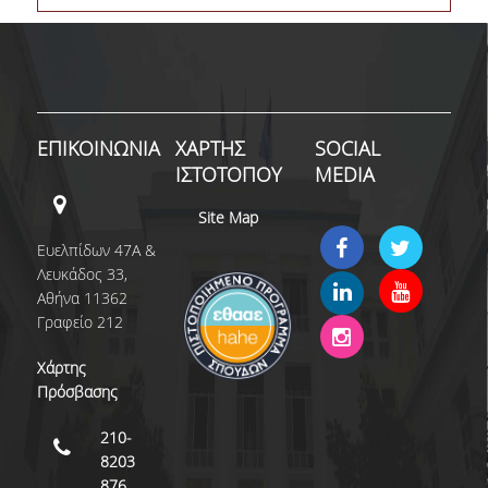
ΜΝΗΜΟΝΙΑ ΣΥΝΕΡΓΑΣΙΑΣ
ΑΠΟ ΤΗ ΘΕΩΡΙΑ ΣΤΗΝ ΠΡΑΞΗ
ΣΥΝΕΔΡΙΑ - ΗΜΕΡΙΔΕΣ
ΕΠΙΚΟΙΝΩΝΙΑ
ΧΑΡΤΗΣ
SOCIAL
ΘΕΡΙΝΟ ΕΡΓΑΣΤΗΡΙΟ ΑΝΑΠΤΥΞΗΣ ΔΕΞΙΟΤΗΤΩΝ ΔΑΔ
ΙΣΤΟΤΟΠΟΥ
MEDIA
HRM AUEB INSIGHTS
Site Map
ΣΥΖΗΤΩΝΤΑΣ ΜΕ ΣΤΕΛΕΧΗ HR
Ευελπίδων 47Α &
Λευκάδος 33,
HR ISSUES
Αθήνα 11362
Γραφείο 212
ΔΙΑΚΡΙΣΕΙΣ
Χάρτης
ΠΙΣΤΟΠΟΙΗΣΕΙΣ ΚΑΙ ΛΙΣΤΕΣ ΚΑΤΑΤΑΞΗΣ
Πρόσβασης
ΔΙΑΚΡΙΣΕΙΣ ΤΟΥ ΜΠΣ
210-
8203
ΔΙΑΣΦΑΛΙΣΗ ΠΟΙΟΤΗΤΑΣ
876