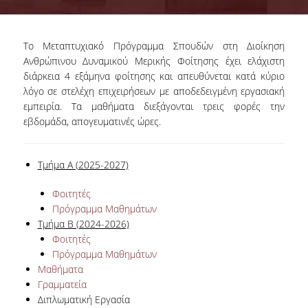
ΣΥΜΒΟΥΛΕΥΤΙΚΗ ΕΠΙΤΡΟΠΗ
Το Μεταπτυχιακό Πρόγραμμα Σπουδών στη Διοίκηση
ΥΠΟΔΟΜΕΣ
Ανθρώπινου Δυναμικού Μερικής Φοίτησης έχει ελάχιστη
διάρκεια 4 εξάμηνα φοίτησης και απευθύνεται κατά κύριο
ΜΑΘΗΜΑΤΑ
λόγο σε στελέχη επιχειρήσεων με αποδεδειγμένη εργασιακή
ΟΔΗΓΟΣ ΣΠΟΥΔΩΝ
εμπειρία. Τα μαθήματα διεξάγονται τρεις φορές την
εβδομάδα, απογευματινές ώρες.
TESTIMONIALS
ΥΠΟΨΗΦΙΟΙ
Τμήμα Α (2025-2027)
ΣΕ ΠΟΙΟΥΣ ΑΠΕΥΘΥΝΕΤΑΙ
Φοιτητές
Πρόγραμμα Μαθημάτων
ΑΙΤΗΣΕΙΣ
Τμήμα Β (2024-2026)
Φοιτητές
ΔΙΔΑΚΤΡΑ - ΥΠΟΤΡΟΦΙΕΣ
Πρόγραμμα Μαθημάτων
Μαθήματα
ΣΥΧΝΕΣ ΕΡΩΤΗΣΕΙΣ / FAQS
Γραμματεία
Διπλωματική Εργασία
ΦΟΙΤΗΤΕΣ