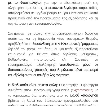
με το Φοιτητολόγιο
, για την αποδοτικότερη ροή της
πληροφορίας. Συνεπώς,
απαιτούνται λιγότεροι πόροι
καθώς
ΤΜΗΜΑ ΠΛΗΡΟΥΣ ΦΟΙΤΗΣΗΣ
αποδεσμεύεται σε μεγάλο βαθμό το Γραμματειακό και λοιπό
προσωπικό από την προετοιμασία της αξιολόγησης και τη
ΤΜΗΜΑ ΜΕΡΙΚΗΣ ΦΟΙΤΗΣΗΣ
συγκέντρωση των ερωτηματολογίων.
ΦΟΡΜΑ ΥΠΟΒΟΛΗΣ ΠΑΡΑΠΟΝΩΝ
Συγχρόνως, με στόχο την αποτελεσματικότερη διοίκηση
ποιότητας και τη δημιουργία νέων εσωτερικών θεσμών,
ΑΠΟΦΟΙΤΟΙ
προβλέφθηκε η
διασύνδεση με την Ηλεκτρονική Γραμματεία
,
δηλαδή το portal απ’ όπου οι φοιτητές εξυπηρετούνται
ΑΠΑΣΧΟΛΗΣΗ ΑΠΟΦΟΙΤΩΝ
καθημερινά για θέματα όπως δηλώσεις μαθημάτων,
βαθμολογίες, πιστοποιητικά κλπ. Συνεπώς το
ΑΠΟΦΟΙΤΗΣΗ
ερωτηματολόγιο αξιολόγησης
απευθύνεται μόνο σε
ΣΥΛΛΟΓΟΣ ΑΠΟΦΟΙΤΩΝ
διαπιστευμένους φοιτητές, συμπληρώνεται μόνο μία φορά
και εξαλείφονται οι κακόβουλες ενέργειες.
HR STORIES
H διαδικασία είναι αρκετά απλή
: Ο φοιτητής/ Η φοιτήτρια
ΕΡΕΥΝΑ
συνδέεται στην Ηλεκτρονική γραμματεία (
e-grammateia
) με
τα ιδρυματικά διαπιστευτήρια, από το
μενού Αξιολόγηση
ΕΡΓΑΣΤΗΡΙΟ ΔΑΔ
βρίσκει τη λίστα των διαθέσιμων ερωτηματολογίων ανά
μάθημα και ανά διδάσκοντα σε περιπτώσεις συνδιδασκαλίας,