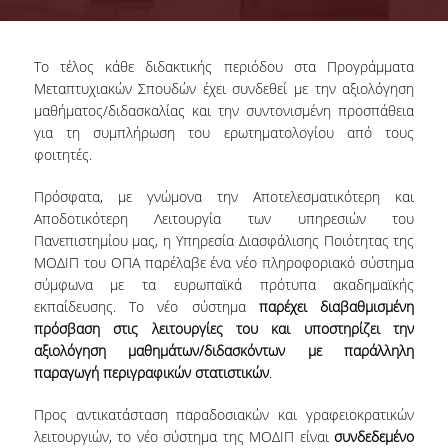
ΣΥΜΒΟΥΛΕΥΤΙΚΗ ΕΠΙΤΡΟΠΗ
Το τέλος κάθε διδακτικής περιόδου στα Προγράμματα
ΥΠΟΔΟΜΕΣ
Μεταπτυχιακών Σπουδών έχει συνδεθεί με την αξιολόγηση
μαθήματος/διδασκαλίας και την συντονισμένη προσπάθεια
ΜΑΘΗΜΑΤΑ
για τη συμπλήρωση του ερωτηματολογίου από τους
ΟΔΗΓΟΣ ΣΠΟΥΔΩΝ
φοιτητές.
TESTIMONIALS
Πρόσφατα, με γνώμονα την Αποτελεσματικότερη και
Αποδοτικότερη Λειτουργία των υπηρεσιών του
ΥΠΟΨΗΦΙΟΙ
Πανεπιστημίου μας, η Υπηρεσία Διασφάλισης Ποιότητας της
ΜΟΔΙΠ του ΟΠΑ παρέλαβε ένα νέο πληροφοριακό σύστημα
ΣΕ ΠΟΙΟΥΣ ΑΠΕΥΘΥΝΕΤΑΙ
σύμφωνα με τα ευρωπαϊκά πρότυπα ακαδημαϊκής
εκπαίδευσης. Το νέο σύστημα
παρέχει
διαβαθμισμένη
ΑΙΤΗΣΕΙΣ
πρόσβαση στις λειτουργίες του και υποστηρίζει την
αξιολόγηση μαθημάτων/διδασκόντων με παράλληλη
ΔΙΔΑΚΤΡΑ - ΥΠΟΤΡΟΦΙΕΣ
παραγωγή περιγραφικών στατιστικών
.
ΣΥΧΝΕΣ ΕΡΩΤΗΣΕΙΣ / FAQS
Προς αντικατάσταση παραδοσιακών και γραφειοκρατικών
λειτουργιών, το νέο σύστημα της ΜΟΔΙΠ είναι
συνδεδεμένο
ΦΟΙΤΗΤΕΣ