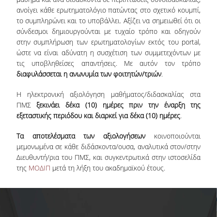
ΔΙΠΛΩΜΑΤΙΚΕΣ ΕΡΓΑΣΙΕΣ
ανοίγει κάθε ερωτηματολόγιο πατώντας στο σχετικό κουμπί,
το συμπληρώνει και το υποβάλλει. Αξίζει να σημειωθεί ότι οι
HR CASE STUDY SERIES
σύνδεσμοι δημιουργούνται με τυχαίο τρόπο και οδηγούν
στην συμπλήρωση των ερωτηματολογίων εκτός του portal,
ΣΥΝΕΙΣΦΕΡΟΝΤΑΣ ΣΤΗΝ ΕΡΕΥΝΑ
ώστε να είναι αδύνατη η συσχέτιση των συμμετεχόντων με
τις υποβληθείσες απαντήσεις. Με αυτόν τον τρόπο
ΠΡΟΣΩΠΙΚΟ
διαφυλάσσεται η ανωνυμία των φοιτητών/τριών
.
ΜΕΛΗ ΔΕΠ
Η ηλεκτρονική αξιολόγηση μαθήματος/διδασκαλίας στα
ΠΜΣ
ξεκινάει δέκα (10) ημέρες πριν την έναρξη της
ΜΕΛΗ Ε.ΔΙ.Π.
εξεταστικής περιόδου και διαρκεί για δέκα (10) ημέρες
.
ΕΞΩΤΕΡΙΚΟΙ ΣΥΝΕΡΓΑΤΕΣ
Τα αποτελέσματα των αξιολογήσεων
κοινοποιούνται
μεμονωμένα σε κάθε διδάσκοντα/ουσα, αναλυτικά στον/στην
ΔΙΟΙΚΗΤΙΚΗ ΥΠΟΣΤΗΡΙΞΗ
Διευθυντή/ρια του ΠΜΣ, και συγκεντρωτικά στην ιστοσελίδα
HR ΔΡΑΣΤΗΡΙΟΤΗΤΕΣ
της
ΜΟΔΙΠ
μετά τη λήξη του ακαδημαϊκού έτους.
ONBOARDING
ΠΡΑΚΤΙΚΗ ΑΣΚΗΣΗ