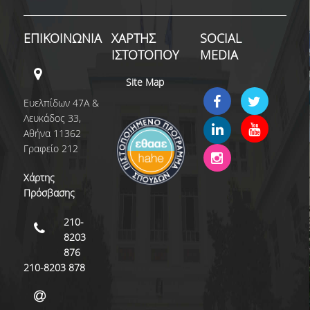
ΜΝΗΜΟΝΙΑ ΣΥΝΕΡΓΑΣΙΑΣ
ΕΠΙΚΟΙΝΩΝΙΑ
ΧΑΡΤΗΣ
SOCIAL
ΑΠΟ ΤΗ ΘΕΩΡΙΑ ΣΤΗΝ ΠΡΑΞΗ
ΙΣΤΟΤΟΠΟΥ
MEDIA
ΣΥΝΕΔΡΙΑ - ΗΜΕΡΙΔΕΣ
Site Map
ΘΕΡΙΝΟ ΕΡΓΑΣΤΗΡΙΟ ΑΝΑΠΤΥΞΗΣ ΔΕΞΙΟΤΗΤΩΝ ΔΑΔ
Ευελπίδων 47Α &
Λευκάδος 33,
HRM AUEB INSIGHTS
Αθήνα 11362
Γραφείο 212
ΣΥΖΗΤΩΝΤΑΣ ΜΕ ΣΤΕΛΕΧΗ HR
Χάρτης
HR ISSUES
Πρόσβασης
ΔΙΑΚΡΙΣΕΙΣ
210-
8203
ΠΙΣΤΟΠΟΙΗΣΕΙΣ ΚΑΙ ΛΙΣΤΕΣ ΚΑΤΑΤΑΞΗΣ
876
210-8203 878
ΔΙΑΚΡΙΣΕΙΣ ΤΟΥ ΜΠΣ
ΔΙΑΣΦΑΛΙΣΗ ΠΟΙΟΤΗΤΑΣ