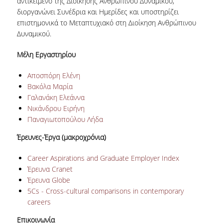
αντικείμενο της Διοίκησης Ανθρώπινου Δυναμικού,
διοργανώνει Συνέδρια και Ημερίδες και υποστηρίζει
ΤΜΗΜΑ ΠΛΗΡΟΥΣ ΦΟΙΤΗΣΗΣ
επιστημονικά το Μεταπτυχιακό στη Διοίκηση Ανθρώπινου
Δυναμικού.
ΤΜΗΜΑ ΜΕΡΙΚΗΣ ΦΟΙΤΗΣΗΣ
Μέλη Εργαστηρίου
ΦΟΡΜΑ ΥΠΟΒΟΛΗΣ ΠΑΡΑΠΟΝΩΝ
Αποσπόρη Ελένη
ΑΠΟΦΟΙΤΟΙ
Βακόλα Μαρία
Γαλανάκη Ελεάννα
ΑΠΑΣΧΟΛΗΣΗ ΑΠΟΦΟΙΤΩΝ
Νικάνδρου Ειρήνη
Παναγιωτοπούλου Λήδα
ΑΠΟΦΟΙΤΗΣΗ
Έρευνες-Έργα (
μακροχρόνια)
ΣΥΛΛΟΓΟΣ ΑΠΟΦΟΙΤΩΝ
Career Aspirations and Graduate Employer Index
HR STORIES
Έρευνα Cranet
Έρευνα Globe
ΕΡΕΥΝΑ
5Cs - Cross-cultural comparisons in contemporary
careers
ΕΡΓΑΣΤΗΡΙΟ ΔΑΔ
Επικοινωνία