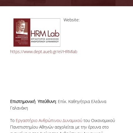
ΣΥΜΒΟΥΛΕΥΤΙΚΗ ΕΠΙΤΡΟΠΗ
Website:
ΥΠΟΔΟΜΕΣ
ΜΑΘΗΜΑΤΑ
ΟΔΗΓΟΣ ΣΠΟΥΔΩΝ
https://www.dept.aueb.gr/el/HRMlab
TESTIMONIALS
ΥΠΟΨΗΦΙΟΙ
ΣΕ ΠΟΙΟΥΣ ΑΠΕΥΘΥΝΕΤΑΙ
ΑΙΤΗΣΕΙΣ
Eπιστημονική
Υπεύθυνη
: Επίκ. Καθηγήτρια Ελεάννα
ΔΙΔΑΚΤΡΑ - ΥΠΟΤΡΟΦΙΕΣ
Γαλανάκη
ΣΥΧΝΕΣ ΕΡΩΤΗΣΕΙΣ / FAQS
Το
Εργαστήριο Ανθρώπινου Δυναμικού
του Οικονομικού
Πανεπιστημίου Αθηνών ασχολείται με την έρευνα στο
ΦΟΙΤΗΤΕΣ