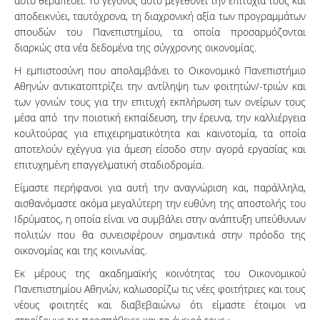
αυτό θεραπεύει. Το γεγονός αυτό μεγεθύνει την επιτυχία τους και
αποδεικνύει, ταυτόχρονα, τη διαχρονική αξία των προγραμμάτων
σπουδών του Πανεπιστημίου, τα οποία προσαρμόζονται
διαρκώς στα νέα δεδομένα της σύγχρονης οικονομίας.
Η εμπιστοσύνη που απολαμβάνει το Οικονομικό Πανεπιστήμιο
Αθηνών αντικατοπτρίζει την αντίληψη των φοιτητών/-τριών και
των γονιών τους για την επιτυχή εκπλήρωση των ονείρων τους
μέσα από την ποιοτική εκπαίδευση, την έρευνα, την καλλιέργεια
κουλτούρας για επιχειρηματικότητα και καινοτομία, τα οποία
αποτελούν εχέγγυα για άμεση είσοδο στην αγορά εργασίας και
επιτυχημένη επαγγελματική σταδιοδρομία.
Είμαστε περήφανοι για αυτή την αναγνώριση και, παράλληλα,
αισθανόμαστε ακόμα μεγαλύτερη την ευθύνη της αποστολής του
Ιδρύματος, η οποία είναι να συμβάλει στην ανάπτυξη υπεύθυνων
πολιτών που θα συνεισφέρουν σημαντικά στην πρόοδο της
οικονομίας και της κοινωνίας.
Εκ μέρους της ακαδημαϊκής κοινότητας του Οικονομικού
Πανεπιστημίου Αθηνών, καλωσορίζω τις νέες φοιτήτριες και τους
νέους φοιτητές και διαβεβαιώνω ότι είμαστε έτοιμοι να