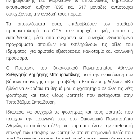
Πληροφορικής και Μάρκετινγκ & Επικοινωνίας σημείωσαν
εντυπωσιακή αύξηση (695 και 617 μονάδες αντίστοιχα)
συνεχίζοντας την ανοδική τους πορεία.
Τα αποτελέσματα αυτά, επιβραβεύουν τον σταθερό
προσανατολισμό του ΟΠΑ στην παροχή υψηλής ποιότητας
εκπαίδευσης μέσα από σύγχρονα και συνεχώς εξελισσόμενα
προγράμματα σπουδών και εκπληρώνουν τις αξίες του
Ιδρύματος για αριστεία, εξωστρέφεια, καινοτομία και κοινωνική
προσφορά.
Ο Πρύτανης του Οικονομικού Πανεπιστημίου Αθηνών
Καθηγητής Δημήτρης Μπουραντώνης
, μετά την ανακοίνωση των
βάσεων εισαγωγής στην Τριτοβάθμια Εκπαίδευση, δήλωσε: «Θα
ήθελα να εκφράσω τα θερμά μου συγχαρητήρια σε όλες τις νέες
φοιτήτριες και τους νέους φοιτητές που εισέρχονται στην
Τριτοβάθμια Εκπαίδευση.
Ιδιαίτερα, να συγχαρώ τις φοιτήτριες και τους φοιτητές που
πέτυχαν την εισαγωγή τους στο Οικονομικό Πανεπιστήμιο
Αθηνών, το οποίο-για άλλη μια φορά-αποτέλεσε την επιθυμητή
επιλογή των υποψηφίων φοιτητών στα επιστημονικά πεδία που