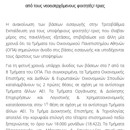
από τους νεοεισερχόμενους φοιτητές/-τριες
Η ανακοίνωση των βάσεων εισαγωγής στην Τριτοβάθμια
Εκπαίδευση για τους υποψήφιους φοιτητές/-τριες που έλαβαν
μέρος στις πανελλήνιες εξετάσεις, επιβεβαίωσε για άλλη μία
χρονιά ότι τα Τμήματα του Οικονομικού Πανεπιστημίου Αθηνών
(ΟΠΑ) σημειώνουν άνοδο στις βάσεις εισαγωγής και υποδέχονται
τους άριστους των υποψηφίων.
Για τη φετινή χρονιά, υπάρχει άνοδος των βάσεων στα 7 από τα
8 Τμήματα του ΟΠΑ. Πιο συγκεκριμένα, τα Τμήματα Οικονομικής
Επιστήμης και Διεθνών & Ευρωπαϊκών Οικονομικών Σπουδών
καταλαμβάνουν τις 2 πρώτες θέσεις σε σχέση με τα αντίστοιχα
Τμήματα άλλων ΑΕΙ. Τα Τμήματα Οργάνωσης & Διοίκησης
Επιχειρήσεων και Λογιστικής & Χρηματοοικονομικής
η
κατατάσσονται στην 1
θέση σε σχέση με τα αντίστοιχα Τμήματα
άλλων ΑΕΙ. Το Τμήμα Διοικητικής Επιστήμης & Τεχνολογίας
αποτελεί την κορυφαία επιλογή στο τέταρτο επιστημονικό πεδίο
ξεπερνώντας το όριο των 18.000 μονάδων (18.422). Τα Τμήματα