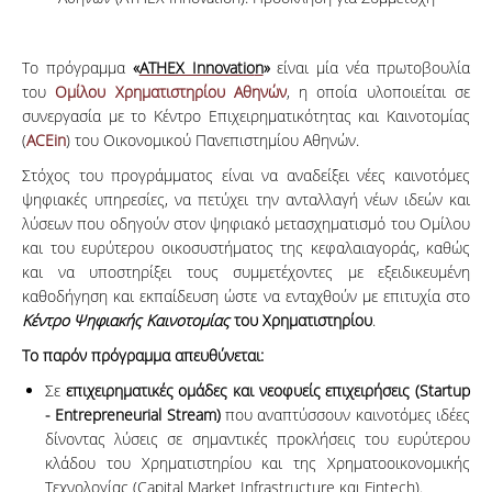
Το πρόγραμμα
«
ATHEX Innovatio
n
»
είναι μία νέα πρωτοβουλία
του
Ομίλου Χρηματιστηρίου Αθηνών
, η οποία υλοποιείται σε
συνεργασία με το Κέντρο Επιχειρηματικότητας και Καινοτομίας
(
ACEin
) του Οικονομικού Πανεπιστημίου Αθηνών.
Στόχος του προγράμματος είναι να αναδείξει νέες καινοτόμες
ψηφιακές υπηρεσίες, να πετύχει την ανταλλαγή νέων ιδεών και
λύσεων που οδηγούν στον ψηφιακό μετασχηματισμό του Ομίλου
και του ευρύτερου οικοσυστήματος της κεφαλαιαγοράς, καθώς
και να υποστηρίξει τους συμμετέχοντες με εξειδικευμένη
καθοδήγηση και εκπαίδευση ώστε να ενταχθούν με επιτυχία στο
Κέντρο Ψηφιακής Καινοτομίας
του Χρηματιστηρίου
.
T
ο παρόν πρόγραμμα απευθύνεται:
Σε
επιχειρηματικές ομάδες και νεοφυείς επιχειρήσεις (Startup
- Entrepreneurial Stream)
που αναπτύσσουν καινοτόμες ιδέες
δίνοντας λύσεις σε σημαντικές προκλήσεις του ευρύτερου
κλάδου του Χρηματιστηρίου και της Χρηματοοικονομικής
Τεχνολογίας (Capital Market Infrastructure και Fintech).