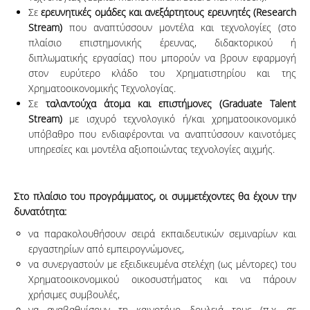
Σε
ερευνητικές ομάδες και ανεξάρτητους ερευνητές
(
Research
Stream
)
που αναπτύσσουν μοντέλα και τεχνολογίες (στο
πλαίσιο επιστημονικής έρευνας, διδακτορικού ή
διπλωματικής εργασίας) που μπορούν να βρουν εφαρμογή
στον ευρύτερο κλάδο του Χρηματιστηρίου και της
Χρηματοοικονομικής Τεχνολογίας.
Σε
ταλαντούχα άτομα και επιστήμονες
(Graduate Talent
Stream)
με ισχυρό τεχνολογικό ή/και χρηματοοικονομικό
υπόβαθρο που ενδιαφέρονται να αναπτύσσουν καινοτόμες
υπηρεσίες και μοντέλα αξιοποιώντας τεχνολογίες αιχμής.
Στο πλαίσιο του προγράμματος, οι συμμετέχοντες θα έχουν την
δυνατότητα:
να παρακολουθήσουν σειρά εκπαιδευτικών σεμιναρίων και
εργαστηρίων από εμπειρογνώμονες,
να συνεργαστούν με εξειδικευμένα στελέχη (ως μέντορες) του
Χρηματοοικονομικού οικοσυστήματος και να πάρουν
χρήσιμες συμβουλές,
να αναβαθμίσουν τη καινοτόμο δουλειά τους (π.χ. σε