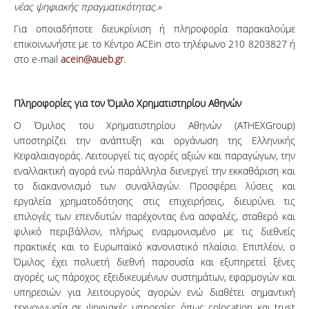
νέας ψηφιακής πραγματικότητας.»
Για οποιαδήποτε διευκρίνιση ή πληροφορία παρακαλούμε
επικοινωνήστε με το Κέντρο ACEin στο τηλέφωνο 210 8203827 ή
στο e-mail
acein@aueb.gr
.
Πληροφορίες για τον Όμιλο Χρηματιστηρίου Αθηνών
Ο Όμιλος του Χρηματιστηρίου Αθηνών (ATHEXGroup)
υποστηρίζει την ανάπτυξη και οργάνωση της Ελληνικής
Κεφαλαιαγοράς. Λειτουργεί τις αγορές αξιών και παραγώγων, την
εναλλακτική αγορά ενώ παράλληλα διενεργεί την εκκαθάριση και
το διακανονισμό των συναλλαγών. Προσφέρει λύσεις και
εργαλεία χρηματοδότησης στις επιχειρήσεις, διευρύνει τις
επιλογές των επενδυτών παρέχοντας ένα ασφαλές, σταθερό και
φιλικό περιβάλλον, πλήρως εναρμονισμένο με τις διεθνείς
πρακτικές και το Ευρωπαϊκό κανονιστικό πλαίσιο. Επιπλέον, ο
Όμιλος έχει πολυετή διεθνή παρουσία και εξυπηρετεί ξένες
αγορές ως πάροχος εξειδικευμένων συστημάτων, εφαρμογών και
υπηρεσιών για λειτουργούς αγορών ενώ διαθέτει σημαντική
τεχνογνωσία σε ψηφιακές υπηρεσίες όπως colocation και trust