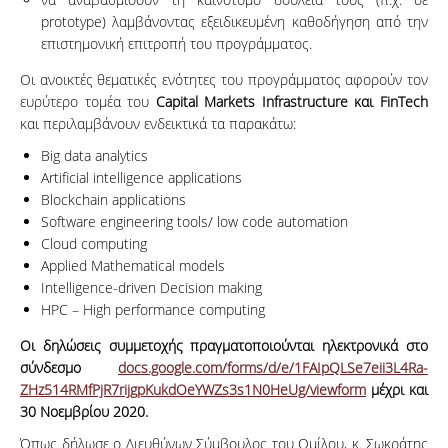
prototype) λαμβάνοντας εξειδικευμένη καθοδήγηση από την
επιστημονική επιτροπή του προγράμματος.
Οι ανοικτές θεματικές ενότητες του προγράμματος αφορούν τον
ευρύτερο τομέα του
Capital Markets Infrastructure και FinTech
και περιλαμβάνουν ενδεικτικά τα παρακάτω:
Big data analytics
Artificial intelligence applications
Blockchain applications
Software engineering tools/ low code automation
Cloud computing
Applied Mathematical models
Intelligence-driven Decision making
HPC – High performance computing
Οι δηλώσεις συμμετοχής πραγματοποιούνται ηλεκτρονικά στο
σύνδεσμο
docs.google.com/forms/d/e/1FAIpQLSe7eii3L4Ra-
ZHz514RMfPjR7rijgpKukdOeYWZs3s1N0HeUg/viewform
μέχρι και
30 Νοεμβρίου 2020.
Όπως δήλωσε ο Διευθύνων Σύμβουλος του Ομίλου, κ. Σωκράτης