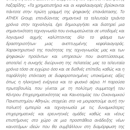
Λαζαρίδης:
«Τα χρηματιστήρια και οι κεφαλαιαγορές βρίσκονται
πάντοτε στην πρώτη γραμμή της ψηφιακής επανάστασης. Το
ATHEX
Group
, επενδύοντας σημαντικά τα τελευταία τριάντα
χρόνια στην τεχνολογία, έχει δημιουργήσει και διατηρεί μια
σημαντικότατη τεχνογνωσία που ενσωματώνεται σε υποδομές και
λογισμικό αιχμής καλύπτοντας όλο το φάσμα των
δραστηριοτήτων μιας ανεπτυγμένης κεφαλαιαγοράς.
Χαρακτηριστικό της ποιότητας της τεχνογνωσίας μας και των
ψηφιακών προϊόντων και υπηρεσιών που αναπτύσσουμε,
αποτελεί η συνεχής διεύρυνση της πελατείας μας τα τελευταία
χρόνια τόσο σε εγχώριο όσο και σε διεθνές επίπεδο, καθώς και η
παράλληλη επέκταση σε διαφοροποιημένες υποκείμενες αξίες
όπως η ηλεκτρική ενέργεια και το φυσικό αέριο. Η παρούσα
πρωτοβουλία, που γίνεται με τη πολύτιμη συμμετοχή του
Κέντρου Επιχειρηματικότητας και Καινοτομίας του Οικονομικού
Πανεπιστημίου Αθηνών, στοχεύει στο να μοιραστούμε αυτή την
πολυετή εμπειρία και τεχνογνωσία με τις δυναμικότερες
επιχειρηματικές και ερευνητικές ομάδες καθώς και νέους
επιστήμονες στο χώρο σε μια προσπάθεια ανάδειξης νέων
καινοτόμων ιδεών που θα συμβάλλουν στη διαμόρφωση της