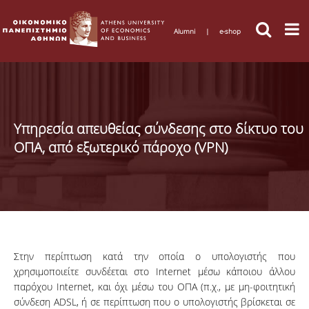
Alumni
|
e-shop
Υπηρεσία απευθείας σύνδεσης στο δίκτυο του
ΟΠΑ, από εξωτερικό πάροχο (VPN)
Στην περίπτωση κατά την οποία ο υπολογιστής που
χρησιμοποιείτε συνδέεται στο Internet μέσω κάποιου άλλου
παρόχου Internet, και όχι μέσω του ΟΠΑ (π.χ., με μη-φοιτητική
σύνδεση ADSL, ή σε περίπτωση που ο υπολογιστής βρίσκεται σε