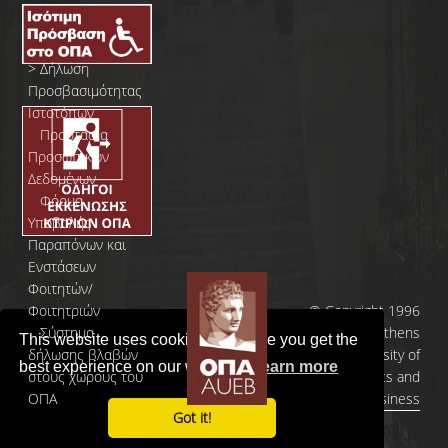
>
Δήλωση
Προσβασιμότητας
Ιστοτόπων
>
Προστασία
Προσωπικών
Δεδομένων
>
Φόρμα
Yποβολής
Παραπόνων και
Ενστάσεων
Φοιτητών/
Φοιτητριών
© Copyright 1996
>
Σύστημα
- 2026 | Athens
This website uses cookies to ensure you get the
δήλωσης βλαβών
University of
best experience on our website.
Learn more
στους χώρους του
Economics and
ΟΠΑ
Business
Got it!