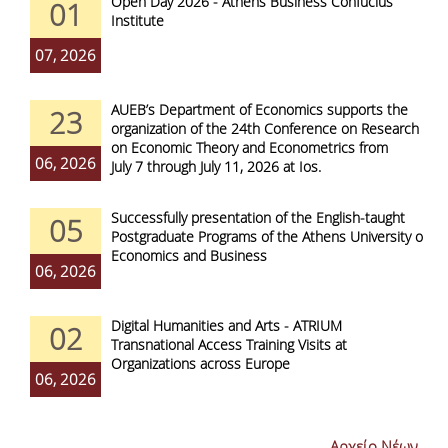
Open Day 2026 - Athens Business Confucius
01
Institute
07, 2026
AUEB’s Department of Economics supports the
23
organization of the 24th Conference on Research
on Economic Theory and Econometrics from
06, 2026
July 7 through July 11, 2026 at Ios.
Successfully presentation of the English-taught
05
Postgraduate Programs of the Athens University of
Economics and Business
06, 2026
Digital Humanities and Arts - ATRIUM
02
Transnational Access Training Visits at
Organizations across Europe
06, 2026
Αρχείο Νέων