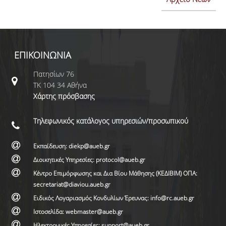
ΕΠΙΚΟΙΝΩΝΙΑ
Πατησίων 76
ΤΚ 104 34 Αθήνα
Χάρτης πρόσβασης
Τηλεφωνικός κατάλογος υπηρεσιών/προσωπικού
Εκπαίδευση: diekp@aueb.gr
Διοικητικές Υπηρεσίες: protocol@aueb.gr
Κέντρο Επιμόρφωσης και Δια Βίου Μάθησης (ΚΕΔΙΒΙΜ) ΟΠΑ:
secretariat@diaviou.aueb.gr
Ειδικός Λογαριασμός Κονδυλίων Έρευνας: info@rc.aueb.gr
Ιστοσελίδα: webmaster@aueb.gr
Ηλεκτρονικές Υπηρεσίες: support@aueb.gr