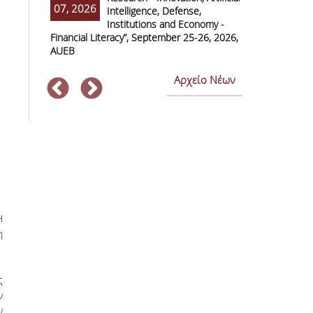
07, 2026
07, 2026
Intelligence, Defense,
M
Institutions and Economy -
F
Financial Literacy”, September 25-26, 2026,
Economics and
AUEB
Αρχείο Νέων
Η
η
ς
ν
ν