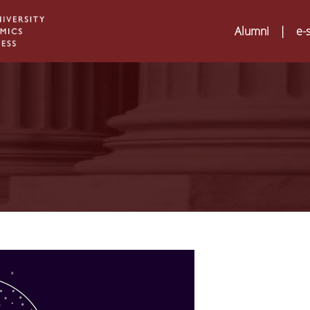
Alumni
|
e-
Digital Humanities an
02
ATRIUM Transnationa
Training Visits at Org