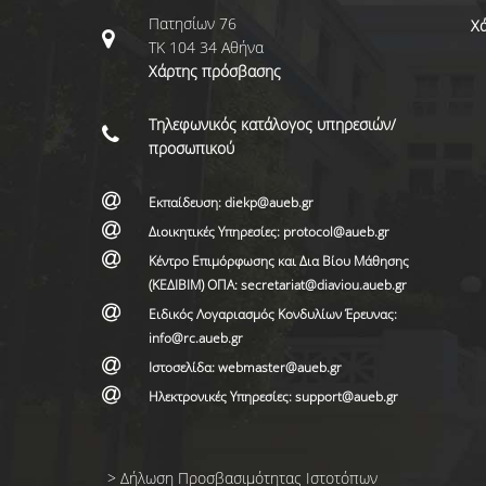
Πατησίων 76
Χά
ΤΚ 104 34 Αθήνα
Χάρτης πρόσβασης
Τηλεφωνικός κατάλογος υπηρεσιών/
προσωπικού
Εκπαίδευση: diekp@aueb.gr
Διοικητικές Υπηρεσίες: protocol@aueb.gr
Κέντρο Επιμόρφωσης και Δια Βίου Μάθησης
(ΚΕΔΙΒΙΜ) ΟΠΑ: secretariat@diaviou.aueb.gr
Ειδικός Λογαριασμός Κονδυλίων Έρευνας:
info@rc.aueb.gr
Ιστοσελίδα: webmaster@aueb.gr
Ηλεκτρονικές Υπηρεσίες: support@aueb.gr
>
Δήλωση Προσβασιμότητας Ιστοτόπων