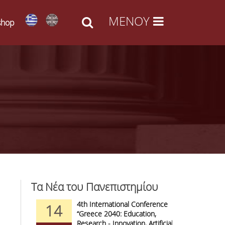
shop
Τα Νέα του Πανεπιστημίου
d Arts -
4th International Conference
1
14
09
l Access
“Greece 2040: Education,
F
anizations
Research - Innovation, Artificial
C