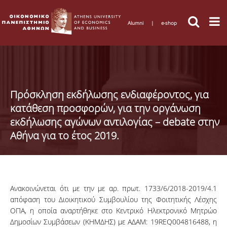
Alumni
|
e-shop
Πρόσκληση εκδήλωσης ενδιαφέροντος, για
κατάθεση προσφορών, για την οργάνωση
εκδήλωσης αγώνων αντιλογίας – debate στην
Αθήνα για το έτος 2019.
Ανακοινώνεται ότι με την με αρ. πρωτ. 1733/6/2018-2019/4.1
απόφαση του Διοικητικού Συμβουλίου της Φοιτητικής Λέσχης
ΟΠΑ, η οποία αναρτήθηκε στο Κεντρικό Ηλεκτρονικό Μητρώο
Δημοσίων Συμβάσεων (ΚΗΜΔΗΣ) με ΑΔΑΜ: 19REQ004816488, η