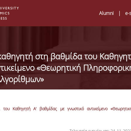
Alumni
|
e-
 καθηγητή στη βαθμίδα του Καθηγη
ντικείμενο «Θεωρητική Πληροφορικ
Αλγορίθμων»
 του Καθηγητή Α' βαθμίδας με γνωστικό αντικείμενο «Θεωρητικ
Digital Humanities an
02
ATRIUM Transnationa
Training Visits at Org
Τελευταία ενημέρωση: 24-11-202