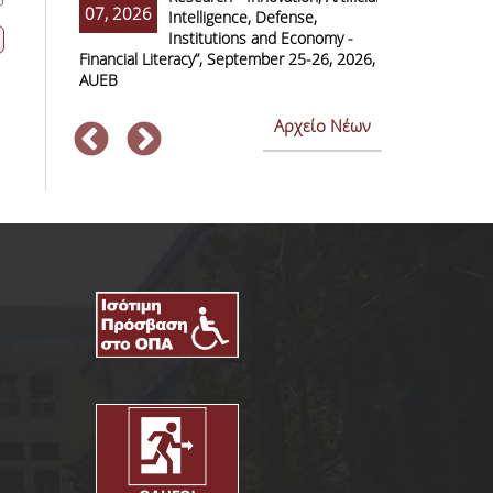
07, 2026
07, 2026
Intelligence, Defense,
M
Institutions and Economy -
F
Financial Literacy”, September 25-26, 2026,
Economics and
AUEB
Αρχείο Νέων