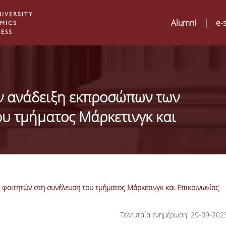
Alumni
|
e-
ν ανάδειξη εκπροσώπων των
ου τμήματος Μάρκετινγκ και
φοιτητών στη συνέλευση του τμήματος Μάρκετινγκ και Επικοινωνίας
Digital Humanities an
02
Τελευταία ενημέρωση: 29-09-202
ATRIUM Transnationa
Training Visits at Org