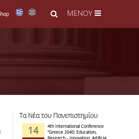
shop
Τα Νέα του Πανεπιστημίου
d Arts -
4th International Conference
1
14
09
3
l Access
“Greece 2040: Education,
F
anizations
Research - Innovation, Artificial
C