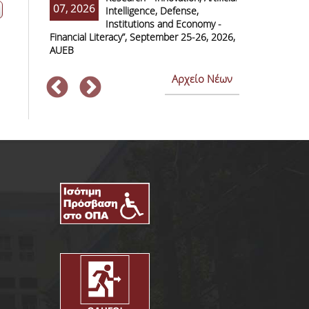
07, 2026
07, 2026
Intelligence, Defense,
M
Institutions and Economy -
F
Financial Literacy”, September 25-26, 2026,
Economics and
AUEB
Αρχείο Νέων