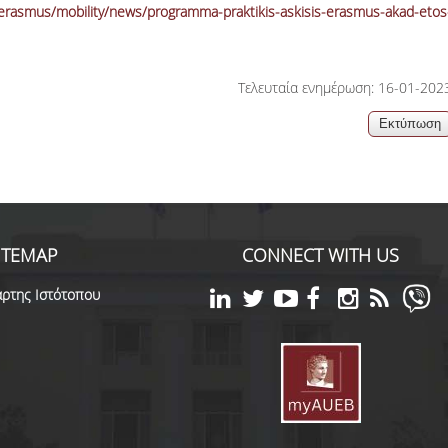
/erasmus/mobility/news/programma-praktikis-askisis-erasmus-akad-etos
06, 2026
across Europe
Τελευταία ενημέρωση: 16-01-202
ITEMAP
CONNECT WITH US
ρτης Ιστότοπου