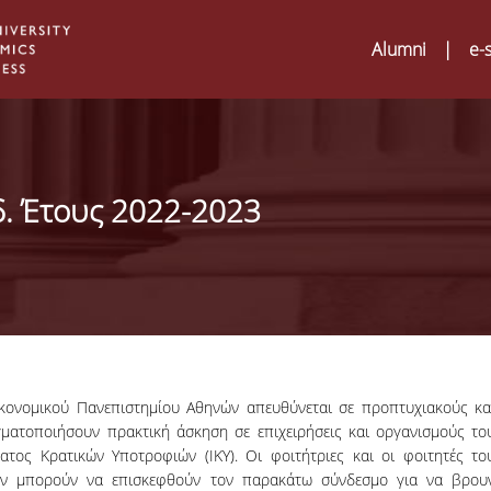
Alumni
|
e-
. Έτους 2022-2023
ονομικού Πανεπιστημίου Αθηνών απευθύνεται σε προπτυχιακούς κα
ματοποιήσουν πρακτική άσκηση σε επιχειρήσεις και οργανισμούς το
Digital Humanities an
02
ματος Κρατικών Υποτροφιών (ΙΚΥ). Οι φοιτήτριες και οι φοιτητές το
ATRIUM Transnationa
υν μπορούν να επισκεφθούν τον παρακάτω σύνδεσμο για να βρου
Training Visits at Org