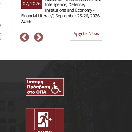
-
07, 2026
07, 2026
Intelligence, Defense,
M
Institutions and Economy -
F
Financial Literacy”, September 25-26, 2026,
Economics and
AUEB
3
Αρχείο Νέων