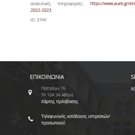
αναλυτικές πληροφορίες:
https://www.aueb.gr/el
2022-2023
.
ID:
3749
ΕΠΙΚΟΙΝΩΝΙΑ
S
Πατησίων 76
Χά
ΤΚ 104 34 Αθήνα
Χάρτης πρόσβασης
Τηλεφωνικός κατάλογος υπηρεσιών/
προσωπικού