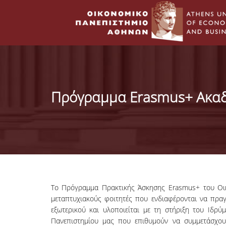
Πρόγραμμα Erasmus+ Ακαδ
Το Πρόγραμμα Πρακτικής Άσκησης Erasmus+ του Οικ
μεταπτυχιακούς φοιτητές που ενδιαφέρονται να πραγ
εξωτερικού και υλοποιείται με τη στήριξη του Ιδρύ
Πανεπιστημίου μας που επιθυμούν να συμμετάσχο