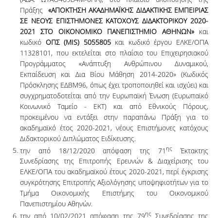
Πράξης
«ΑΠΟΚΤΗΣΗ ΑΚΑΔΗΜΑΪΚΗΣ ΔΙΔΑΚΤΙΚΗΣ ΕΜΠΕΙΡΙΑΣ
ΣΕ ΝΕΟΥΣ ΕΠΙΣΤΗΜΟΝΕΣ ΚΑΤΟΧΟΥΣ ΔΙΔΑΚΤΟΡΙΚΟΥ 2020-
2021 ΣΤΟ ΟΙΚΟΝΟΜΙΚΟ ΠΑΝΕΠΙΣΤΗΜΙΟ ΑΘΗΝΩΝ»
και
κωδικό
ΟΠΣ (
MIS
)
5055805
και κωδικό έργου ΕΛΚΕ/ΟΠΑ
11328101, που εκτελείται στο πλαίσιο του Επιχειρησιακού
Προγράμματος «Ανάπτυξη Ανθρώπινου Δυναμικού,
Εκπαίδευση και Δια Βίου Μάθηση 2014-2020» (Κωδικός
Πρόσκλησης ΕΔΒΜ96, όπως έχει τροποποιηθεί και ισχύει) και
συγχρηματοδοτείται από την Ευρωπαϊκή Ένωση (Ευρωπαϊκό
Κοινωνικό Ταμείο - ΕΚΤ) και από Εθνικούς Πόρους,
προκειμένου να εντάξει στην παραπάνω Πράξη για το
ακαδημαϊκό έτος 2020-2021, νέους Επιστήμονες κατόχους
Διδακτορικού Διπλώματος Ειδίκευσης.
ης
την από 18/12/2020 απόφαση της 71
Έκτακτης
Συνεδρίασης της Επιτροπής Ερευνών & Διαχείρισης του
ΕΛΚΕ/ΟΠΑ του ακαδημαϊκού έτους 2020-2021, περί έγκρισης
συγκρότησης Επιτροπής Αξιολόγησης υποψηφιοτήτων για το
Τμήμα Οικονομικής Επιστήμης του Οικονομικού
Πανεπιστημίου Αθηνών.
ης
την από 10/02/2021 απόφαση της 79
Συνεδρίασης της