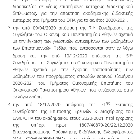
διδασκαλίας σε νέους επιστήμονες κατόχους διδακτορικού
διπλώματος, για την απόκτηση ακαδημαϊκής διδακτικής
εμπειρίας στα Τμήματα του ΟΠΑ για το ακ. έτος 2020-2021.
ης
την από 09/04/2020 απόφαση της 7
Συνεδρίασης της
Συγκλήτου του Οικονομικού Πανεπιστημίου Αθηνών σχετικά
με την έγκριση των γνωστικών αντικειμένων των μαθημάτων
των Επιστημονικών Πεδίων που εντάσσονται στην εν λόγω
ης
δράση και την από 10/12/2020 απόφαση της 5
Συνεδρίασης της Συγκλήτου του Οικονομικού Πανεπιστημίου
Αθηνών σχετικά με την έγκριση τροποποίησης των
μαθημάτων του προγράμματος σπουδών εαρινού εξαμήνου
2020-2021 του Τμήματος Οικονομικής Επιστήμης του
Οικονομικού Πανεπιστημίου Αθηνών, που εντάσσονται στην
εν λόγω δράση.
ης
την από 18/12/2020 απόφαση της 71
Έκτακτης
Συνεδρίασης της Επιτροπής Ερευνών & Διαχείρισης του
ΕΛΚΕ/ΟΠΑ του ακαδημαϊκού έτους 2020-2021, περί έγκρισης
της υπ΄αρ. πρωτ. 1807/46879-20/22.12.2020
Επαναδημοσίευσης Πρόσκλησης Εκδήλωσης Ενδιαφέροντος
(ΑΔΑ: ΩΥΑΘ469Β4Μ-0ΗΛ), στο πλαίσιο υλοποίησης της