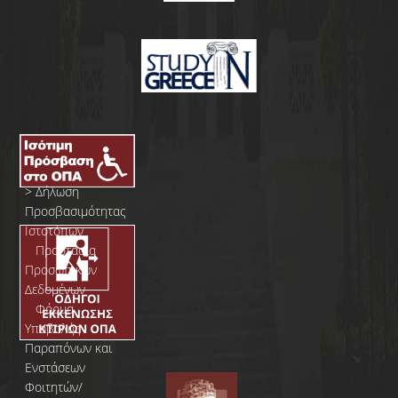
>
Δήλωση
Προσβασιμότητας
Ιστοτόπων
>
Προστασία
Προσωπικών
Δεδομένων
>
Φόρμα
Yποβολής
Παραπόνων και
Ενστάσεων
Φοιτητών/