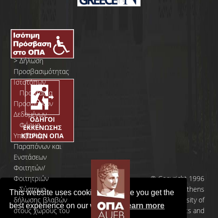
>
Δήλωση
Προσβασιμότητας
Ιστοτόπων
>
Προστασία
Προσωπικών
Δεδομένων
>
Φόρμα
Yποβολής
Παραπόνων και
Ενστάσεων
Φοιτητών/
Φοιτητριών
© Copyright 1996
>
Σύστημα
- 2026 | Athens
This website uses cookies to ensure you get the
δήλωσης βλαβών
University of
best experience on our website.
Learn more
στους χώρους του
Economics and