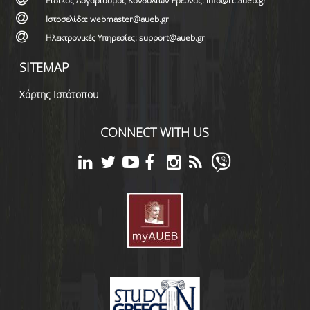
Ειδικός Λογαριασμός Κονδυλίων Έρευνας: info@rc.aueb.gr
Ιστοσελίδα: webmaster@aueb.gr
Ηλεκτρονικές Υπηρεσίες: support@aueb.gr
SITEMAP
Χάρτης Ιστότοπου
CONNECT WITH US