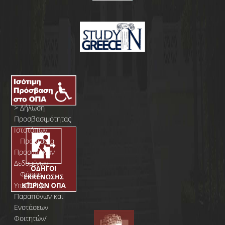
>
Δήλωση
Προσβασιμότητας
Ιστοτόπων
>
Προστασία
Προσωπικών
Δεδομένων
>
Φόρμα
Yποβολής
Παραπόνων και
Ενστάσεων
Φοιτητών/