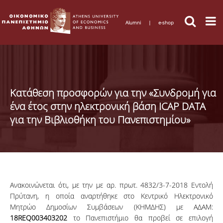
Alumni
|
e-shop
Κατάθεση προσφορών για την «Συνδρομή για
ένα έτος στην ηλεκτρονική βάση ICAP DATA
για την Βιβλιοθήκη του Πανεπιστημίου»
Ανακοινώνεται ότι, με την με αρ. πρωτ. 4832/3-7-2018 Εντολή
Πρύτανη, η οποία αναρτήθηκε στο Κεντρικό Ηλεκτρονικό
Μητρώο Δημοσίων Συμβάσεων (ΚΗΜΔΗΣ) με ΑΔΑΜ:
18
REQ
003403202
το Πανεπιστήμιο θα προβεί σε επιλογή