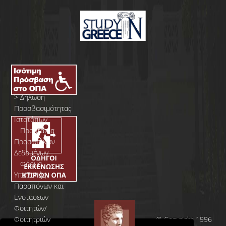
>
Δήλωση
Προσβασιμότητας
Ιστοτόπων
>
Προστασία
Προσωπικών
Δεδομένων
>
Φόρμα
Yποβολής
Παραπόνων και
Ενστάσεων
Φοιτητών/
Φοιτητριών
© Copyright 1996