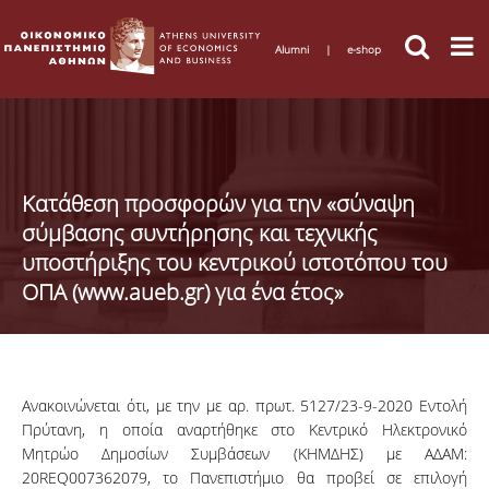
Alumni
|
e-shop
Κατάθεση προσφορών για την «σύναψη
σύμβασης συντήρησης και τεχνικής
υποστήριξης του κεντρικού ιστοτόπου του
ΟΠΑ (www.aueb.gr) για ένα έτος»
Ανακοινώνεται ότι, με την με αρ. πρωτ. 5127/23-9-2020 Εντολή
Πρύτανη, η οποία αναρτήθηκε στο Κεντρικό Ηλεκτρονικό
Μητρώο Δημοσίων Συμβάσεων (ΚΗΜΔΗΣ) με ΑΔΑΜ:
20REQ007362079, το Πανεπιστήμιο θα προβεί σε επιλογή