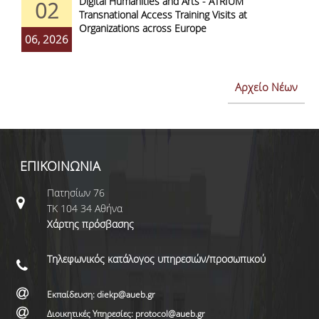
Digital Humanities and Arts - ATRIUM
02
Transnational Access Training Visits at
Organizations across Europe
06, 2026
Αρχείο Νέων
ΕΠΙΚΟΙΝΩΝΙΑ
Πατησίων 76
ΤΚ 104 34 Αθήνα
Χάρτης πρόσβασης
Τηλεφωνικός κατάλογος υπηρεσιών/προσωπικού
Εκπαίδευση: diekp@aueb.gr
Διοικητικές Υπηρεσίες: protocol@aueb.gr