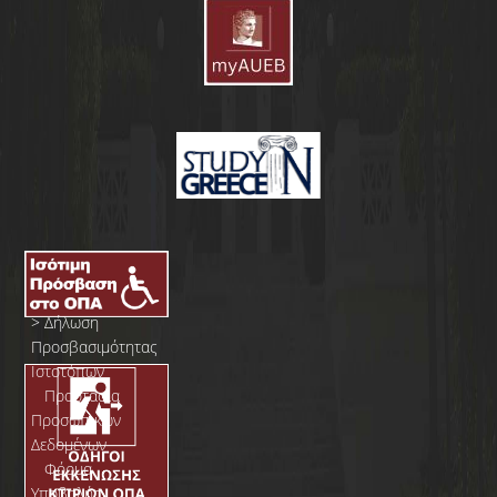
>
Δήλωση
Προσβασιμότητας
Ιστοτόπων
>
Προστασία
Προσωπικών
Δεδομένων
>
Φόρμα
Yποβολής