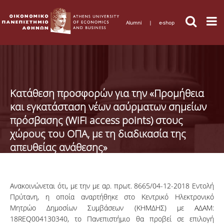
Alumni
|
e-shop
Κατάθεση προσφορών για την «Προμήθεια
και εγκατάσταση νέων ασύρματων σημείων
πρόσβασης (WiFi access points) στους
χώρους του ΟΠΑ, με τη διαδικασία της
απευθείας ανάθεσης»
Ανακοινώνεται ότι, με την με αρ. πρωτ. 8665/04-12-2018 Εντολή
Πρύτανη, η οποία αναρτήθηκε στο Κεντρικό Ηλεκτρονικό
Μητρώο Δημοσίων Συμβάσεων (ΚΗΜΔΗΣ) με ΑΔΑΜ:
18REQ004130340, το Πανεπιστήμιο θα προβεί σε επιλογή