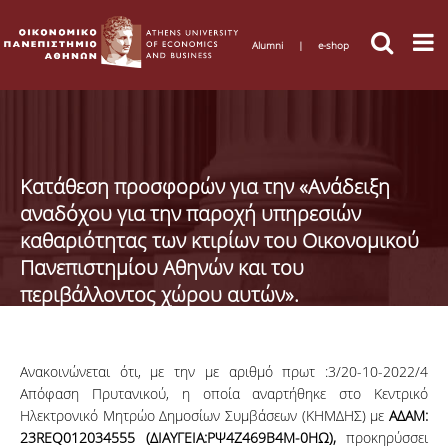
Alumni
|
e-shop
Κατάθεση προσφορών για την «Ανάδειξη
αναδόχου για την παροχή υπηρεσιών
καθαριότητας των κτιρίων του Οικονομικού
Πανεπιστημίου Αθηνών και του
περιβάλλοντος χώρου αυτών».
Ανακοινώνεται ότι, με την με αριθμό πρωτ :3/20-10-2022/4
Απόφαση Πρυτανικού, η οποία αναρτήθηκε στο Κεντρικό
Ηλεκτρονικό Μητρώο Δημοσίων Συμβάσεων (ΚΗΜΔΗΣ) με
ΑΔΑΜ:
23REQ012034555 (ΔΙΑΥΓΕΙΑ:ΡΨ4Ζ469Β4Μ-0ΗΩ),
προκηρύσσει