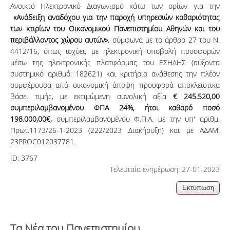
Ανοικτό Ηλεκτρονικό Διαγωνισμό κάτω των ορίων για την
«Ανάδειξη αναδόχου για την παροχή υπηρεσιών καθαριότητας
των κτιρίων του Οικονομικού Πανεπιστημίου Αθηνών και του
περιβάλλοντος χώρου αυτών»
, σύμφωνα με το άρθρο 27 του Ν.
4412/16, όπως ισχύει, με ηλεκτρονική υποβολή προσφορών
μέσω της ηλεκτρονικής πλατφόρμας του ΕΣΗΔΗΣ (αύξοντα
συστημικό αριθμό: 182621) και κριτήριο ανάθεσης την πλέον
συμφέρουσα από οικονομική άποψη προσφορά αποκλειστικά
βάσει τιμής, με εκτιμώμενη συνολική αξία
€ 245.520,00
συμπεριλαμβανομένου ΦΠΑ 24%, ήτοι καθαρό ποσό
198.000,00€,
συμπεριλαμβανομένου Φ.Π.Α. με την υπ' αριθμ.
Πρωτ.1173/26-1-2023 (222/2023 Διακήρυξη) και με ΑΔΑΜ:
23PROC012037781.
ID:
3767
Τελευταία ενημέρωση: 27-01-2023
Τα Νέα του Πανεπιστημίου