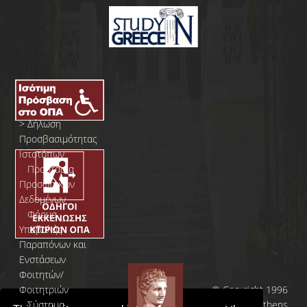
>
Δήλωση
Προσβασιμότητας
Ιστοτόπων
>
Προστασία
Προσωπικών
Δεδομένων
>
Φόρμα
Yποβολής
Παραπόνων και
Ενστάσεων
Φοιτητών/
Φοιτητριών
© Copyright 1996
>
Σύστημα
- 2026 | Athens