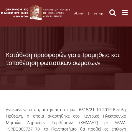
Alumni
|
e-shop
Κατάθεση προσφορών για «Προμήθεια και
τοποθέτηση φωτιστικών σωμάτων»
Ανακοινώνεται
ότι, με την με αρ.
πρωτ
. 6615/21-10-2019 Εντολή
Πρύτανη, η
οποία
αναρτήθηκε
στο
Κεντρικό
Ηλεκτρονικό
Μητρώο
Δημοσίων Συμβάσεων (
ΚΗΜΔΗΣ
) με
ΑΔΑΜ
:
19REQ005737170
, το
Πανεπιστήμιο
θα
προβεί
σε επιλογή