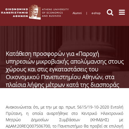
Alumni
|
e-shop
Κατάθεση προσφορών για «Παροχή
υπηρεσιών μικροβιακής απολύμανσης στους
χώρους και στις εγκαταστάσεις του
Οικονομικού Πανεπιστημίου Αθηνών, στα
πλαίσια λήψης μέτρων κατά της διασποράς
του COVID-19»
Ανακοινώνεται ότι, με την με αρ. πρωτ. 5615/19-10-2020 Εντολή
Πρύτανη, η οποία αναρτήθηκε στο Κεντρικό Ηλεκτρονικό
Μητρώο Δημοσίων Συμβάσεων (ΚΗΜΔΗΣ) με
ΑΔΑΜ:20REQ007506700, το Πανεπιστήμιο θα προβεί σε επιλογή