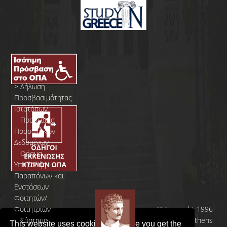
>
Δήλωση
Προσβασιμότητας
Ιστοτόπων
>
Προστασία
Προσωπικών
Δεδομένων
>
Φόρμα
Yποβολής
Παραπόνων και
Ενστάσεων
Φοιτητών/
Φοιτητριών
© Copyright 1996
>
Σύστημα
- 2026 | Athens
This website uses cookies to ensure you get the