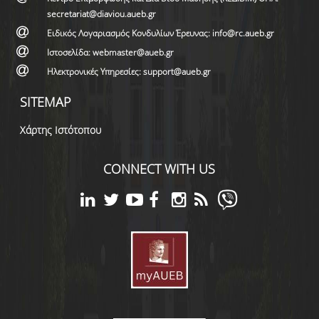
secretariat@diaviou.aueb.gr
Ειδικός Λογαριασμός Κονδυλίων Έρευνας: info@rc.aueb.gr
Ιστοσελίδα: webmaster@aueb.gr
Ηλεκτρονικές Υπηρεσίες: support@aueb.gr
SITEMAP
Χάρτης Ιστότοπου
CONNECT WITH US