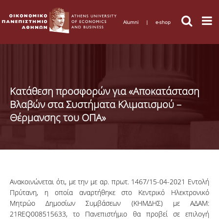
Alumni
|
e-shop
Κατάθεση προσφορών για «Αποκατάσταση
Βλαβών στα Συστήματα Κλιματισμού –
Θέρμανσης του ΟΠΑ»
Ανακοινώνεται ότι, με την με αρ. πρωτ. 1467/15-04-2021 Εντολή
Πρύτανη, η οποία αναρτήθηκε στο Κεντρικό Ηλεκτρονικό
Μητρώο Δημοσίων Συμβάσεων (ΚΗΜΔΗΣ) με ΑΔΑΜ:
21REQ008515633, το Πανεπιστήμιο θα προβεί σε επιλογή