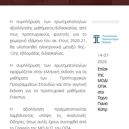
Επιτροπή Διασφάλισης Ποιότητας
ΟΜ.Ε.Α.
H συμπλήρωση των ερωτηματολογίων
Αρμοδιότητες Υπηρεσίας
αξιολόγησης μαθήματος/διδασκαλίας από
τους προπτυχιακούς φοιτητές για το
Γνώρισε την ΜΟΔΙΠ
χειμερινό εξάμηνο του ακ. έτους 2020-21,
θα υλοποιηθεί ηλεκτρονικά μεταξύ 9ης–
Νομικό Πλαίσιο
12ης εβδομάδας διδασκαλίας.
14-07-
ΕΣΠΑ ΜΟΔΙΠ
2026
Η συμπλήρωση των ερωτηματολογίων
Επίσκεψη
εφαρμόζεται στην ελληνική έκδοση για τα
ΕΣΠΑ 2020-23
της
μαθήματα των Προπτυχιακών
ΜΟΔΙΠ
ΕΣΠΑ 2007-13
Προγραμμάτων Σπουδών και στην αγγλική
ΟΠΑ
έκδοση για τα προπτυχιακά μαθήματα-
στο
Erasmus.
Τεχνολογικό
Πανεπιστήμιο
Σύστημα Διασφάλισης Ποιότητας
Η αξιολόγηση πραγματοποιείται
Κύπρου
λαμβάνοντας υπόψη τις αναλυτικές
Οδηγίες, όπως αυτές έχουν συνταχθεί από
Πολιτική Διασφάλισης Ποιότητας
το Γραφείο της ΜΟ.ΔΙ.Π. του ΟΠΑ.