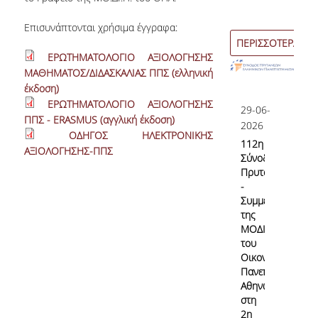
Εσωτερικό Σύστημα Διασφάλισης Ποιότητας
Επισυνάπτονται χρήσιμα έγγραφα:
ΠΕΡΙΣΣΟΤΕΡΑ
Σκοπός & Πεδίο Εφαρμογής του ΕΣΔΠ
ΕΡΩΤΗΜΑΤΟΛΟΓΙΟ ΑΞΙΟΛΟΓΗΣΗΣ
ΜΑΘΗΜΑΤΟΣ/ΔΙΔΑΣΚΑΛΙΑΣ ΠΠΣ (ελληνική
Δομή του ΕΣΔΠ
έκδοση)
ΕΡΩΤΗΜΑΤΟΛΟΓΙΟ ΑΞΙΟΛΟΓΗΣΗΣ
Εγχειρίδιο Ποιότητας
29-06-
ΠΠΣ - ERASMUS (αγγλική έκδοση)
2026
ΟΔΗΓΟΣ ΗΛΕΚΤΡΟΝΙΚΗΣ
Στοχοθεσία Ποιότητας
112η
ΑΞΙΟΛΟΓΗΣΗΣ-ΠΠΣ
Σύνοδο
Πληροφοριακό Σύστημα
Πρυτάνεων
-
Ερευνητικού & Διδακτικού έργου
Συμμετοχή
της
Διαχείρισης Δεδομένων Ποιότητας
ΜΟΔΙΠ
του
Εσωτερικών Εκθέσεων
Οικονομικού
Πανεπιστημίου
Αθηνών
στη
Εσωτερική Αξιολόγηση
2η