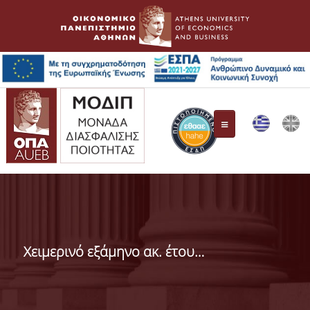
ΜΟ.ΔΙ.Π.
Συγκρότηση Επιτροπής
Χειμερινό εξάμηνο ακ. έτους 2020-21
Όργανα Διασφάλισης Ποιότητας
ΕΘ.Α.Α.Ε.