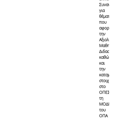
Συναντήσεις
για
θέματα
που
αφορούν
την
Αξιολόγηση
Μαθημάτων/
Διδασκαλίας
καθώς
και
την
καταχώρηση
στοιχείων
στο
ΟΠΕΣΠ από
τη
ΜΟΔΙΠ
του
ΟΠΑ