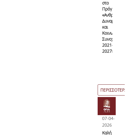
στο
Πρόγραμμα
«Ανθρώπινο
Δυναμικό
και
Κοινωνική
Συνοχή
2021–
2027»
ΠΕΡΙΣΣΟΤΕΡΑ
07-04-
2026
Καλή