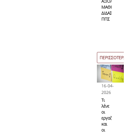
ΑΞΙΟΛΟΓΗΣΗ
Επικοινωνία
ΜΑΘΗΜΑΤΩΝ/
ΔΙΔΑΣΚΑΛΙΑΣ
ΠΠΣ
Προσωπικό
Φόρμα Επικοινωνίας
Σύνδεσμοι
ΠΕΡΙΣΣΟΤΕΡΑ
16-04-
2026
Τι
λένε
οι
εργαζόμενες
και
οι