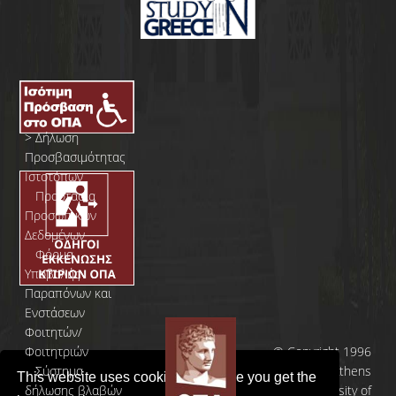
>
Δήλωση
Προσβασιμότητας
Ιστοτόπων
>
Προστασία
Προσωπικών
Δεδομένων
>
Φόρμα
Yποβολής
Παραπόνων και
Ενστάσεων
Φοιτητών/
Φοιτητριών
© Copyright 1996
>
Σύστημα
- 2026 | Athens
This website uses cookies to ensure you get the
δήλωσης βλαβών
University of