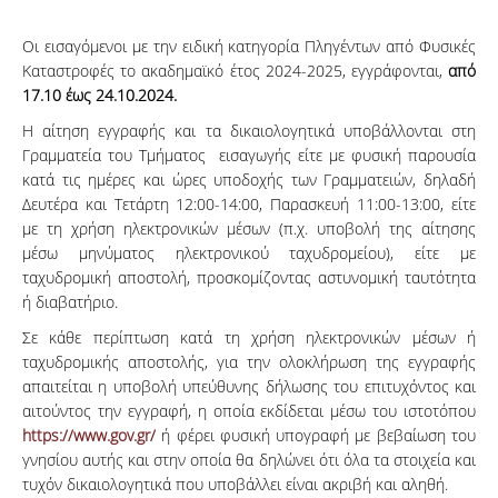
Οι εισαγόμενοι με την ειδική κατηγορία Πληγέντων από Φυσικές
Καταστροφές το ακαδημαϊκό έτος 2024-2025, εγγράφονται,
από
17.10 έως 24.10.2024.
Η αίτηση εγγραφής και τα δικαιολογητικά υποβάλλονται στη
Γραμματεία του Τμήματος εισαγωγής είτε με φυσική παρουσία
κατά τις ημέρες και ώρες υποδοχής των Γραμματειών, δηλαδή
Δευτέρα και Τετάρτη 12:00-14:00, Παρασκευή 11:00-13:00, είτε
με τη χρήση ηλεκτρονικών μέσων (π.χ. υποβολή της αίτησης
μέσω μηνύματος ηλεκτρονικού ταχυδρομείου), είτε με
ταχυδρομική αποστολή, προσκομίζοντας αστυνομική ταυτότητα
ή διαβατήριο.
Σε κάθε περίπτωση κατά τη χρήση ηλεκτρονικών μέσων ή
ταχυδρομικής αποστολής, για την ολοκλήρωση της εγγραφής
απαιτείται η υποβολή υπεύθυνης δήλωσης του επιτυχόντος και
αιτούντος την εγγραφή, η οποία εκδίδεται μέσω του ιστοτόπου
https://www.gov.gr/
ή φέρει φυσική υπογραφή με βεβαίωση του
γνησίου αυτής και στην οποία θα δηλώνει ότι όλα τα στοιχεία και
τυχόν δικαιολογητικά που υποβάλλει είναι ακριβή και αληθή.