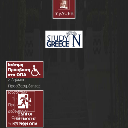
>
Δήλωση
Προσβασιμότητας
Ιστοτόπων
>
Προστασία
Προσωπικών
Δεδομένων
>
Φόρμα
Yποβολής