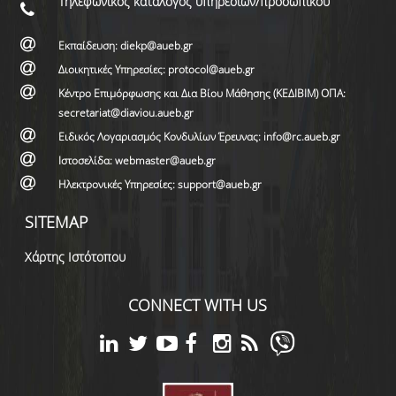
Τηλεφωνικός κατάλογος υπηρεσιών/προσωπικού
Εκπαίδευση: diekp@aueb.gr
Διοικητικές Υπηρεσίες: protocol@aueb.gr
Κέντρο Επιμόρφωσης και Δια Βίου Μάθησης (ΚΕΔΙΒΙΜ) ΟΠΑ:
secretariat@diaviou.aueb.gr
Ειδικός Λογαριασμός Κονδυλίων Έρευνας: info@rc.aueb.gr
Ιστοσελίδα: webmaster@aueb.gr
Ηλεκτρονικές Υπηρεσίες: support@aueb.gr
SITEMAP
Χάρτης Ιστότοπου
CONNECT WITH US