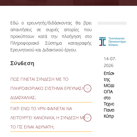
Επιτροπή Διασφάλισης Ποιότητας
ΟΜ.Ε.Α.
Εδώ ο ερευνητής/διδάσκοντας θα βρει
Αρμοδιότητες Υπηρεσίας
απαντήσεις σε συχνές απορίες που
προκύπτουν κατά την πλοήγηση στο
Γνώρισε την ΜΟΔΙΠ
Πληροφοριακό Σύστημα καταγραφής
Ερευνητικού και Διδακτικού έργου.
Νομικό Πλαίσιο
14-07-
Σύνδεση
ΕΣΠΑ ΜΟΔΙΠ
2026
Επίσκεψη
ΕΣΠΑ 2020-23
ΠΩΣ ΓΙΝΕΤΑΙ ΣΥΝΔΕΣΗ ΜΕ ΤΟ
της
ΜΟΔΙΠ
ΠΛΗΡΟΦΟΡΙΑΚΟ ΣΥΣΤΗΜΑ ΕΡΕΥΝΑΣ/
ΕΣΠΑ 2007-13
ΟΠΑ
ΔΙΔΑΣΚΑΛΙΑΣ;
στο
Τεχνολογικό
Η σύνδεση του ερευνητή στο σύστημα
ΓΙΑΤΙ ΕΝΩ ΤΟ VPN ΦΑΙΝΕΤΑΙ ΝΑ
Πανεπιστήμιο
Σύστημα Διασφάλισης Ποιότητας
γίνεται από τη σελίδα πρόσβασης στην
Κύπρου
ΛΕΙΤΟΥΡΓΕΙ ΚΑΝΟΝΙΚΑ, Η ΣΥΝΔΕΣΗ ΜΕ
εφαρμογή (
https://modip-
is.aueb.gr:8543/qualire/login.seam
), με
ΤΟ ΠΣ ΕΙΝΑΙ ΑΔΥΝΑΤΗ;
εισαγωγή των διαπιστευτηρίων του,
Πολιτική Διασφάλισης Ποιότητας
Υπάρχει πρόβλημα συμβατότητας του