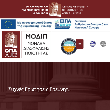
ΜΟ.ΔΙ.Π.
Συγκρότηση Επιτροπής
Συχνές Ερωτήσεις Ερευνητή/Διδάσκοντα
Όργανα Διασφάλισης Ποιότητας
ΕΘ.Α.Α.Ε.