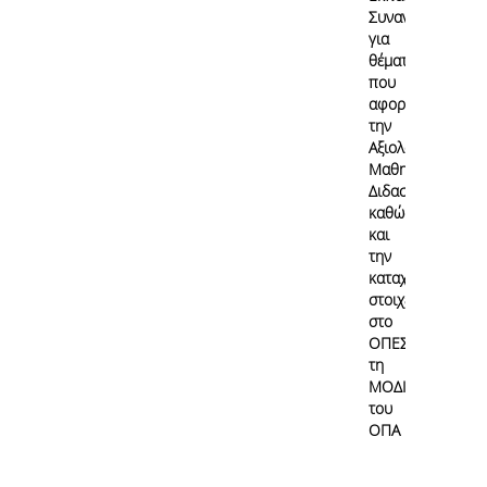
Συναντήσεις
για
θέματα
που
αφορούν
την
Αξιολόγηση
Μαθημάτων/
Διδασκαλίας
καθώς
και
την
καταχώρηση
στοιχείων
στο
ΟΠΕΣΠ από
τη
ΜΟΔΙΠ
του
ΟΠΑ