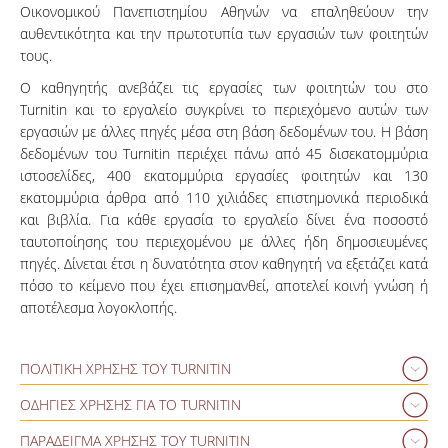
Οικονομικού Πανεπιστημίου Αθηνών να επαληθεύουν την
αυθεντικότητα και την πρωτοτυπία των εργασιών των φοιτητών
τους.
Ο καθηγητής ανεβάζει τις εργασίες των φοιτητών του στο
Turnitin και το εργαλείο συγκρίνει το περιεχόμενο αυτών των
εργασιών με άλλες πηγές μέσα στη βάση δεδομένων του. Η βάση
δεδομένων του Turnitin περιέχει πάνω από 45 δισεκατομμύρια
ιστοσελίδες, 400 εκατομμύρια εργασίες φοιτητών και 130
εκατομμύρια άρθρα από 110 χιλιάδες επιστημονικά περιοδικά
και βιβλία. Για κάθε εργασία το εργαλείο δίνει ένα ποσοστό
ταυτοποίησης του περιεχομένου με άλλες ήδη δημοσιευμένες
πηγές. Δίνεται έτσι η δυνατότητα στον καθηγητή να εξετάζει κατά
πόσο το κείμενο που έχει επισημανθεί, αποτελεί κοινή γνώση ή
αποτέλεσμα λογοκλοπής.
ΠΟΛΙΤΙΚΗ ΧΡΗΣΗΣ ΤΟΥ TURNITIN
Το Turnitin είναι μία online εμπορική υπηρεσία ανίχνευσης
ΟΔΗΓΙΕΣ ΧΡΗΣΗΣ ΓΙΑ ΤΟ TURNITIN
λογοκλοπής, που χρησιμοποιείται κατόπιν άδειας από τα
Είσοδος στο Turnitin
ΠΑΡΑΔΕΙΓΜΑ ΧΡΗΣΗΣ ΤΟΥ TURNITIN
περισσότερα Πανεπιστήμια παγκοσμίως. Με βάση την κάθε