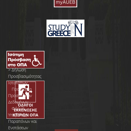
>
Δήλωση
Προσβασιμότητας
Ιστοτόπων
>
Προστασία
Προσωπικών
Δεδομένων
>
Φόρμα
Yποβολής
Παραπόνων και
Ενστάσεων