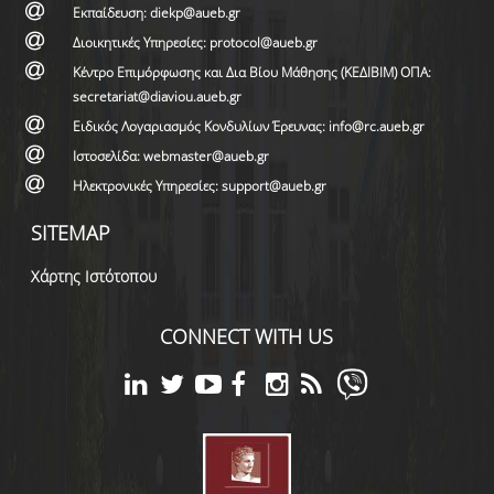
Εκπαίδευση: diekp@aueb.gr
Διοικητικές Υπηρεσίες: protocol@aueb.gr
Κέντρο Επιμόρφωσης και Δια Βίου Μάθησης (ΚΕΔΙΒΙΜ) ΟΠΑ:
secretariat@diaviou.aueb.gr
Ειδικός Λογαριασμός Κονδυλίων Έρευνας: info@rc.aueb.gr
Ιστοσελίδα: webmaster@aueb.gr
Ηλεκτρονικές Υπηρεσίες: support@aueb.gr
SITEMAP
Χάρτης Ιστότοπου
CONNECT WITH US