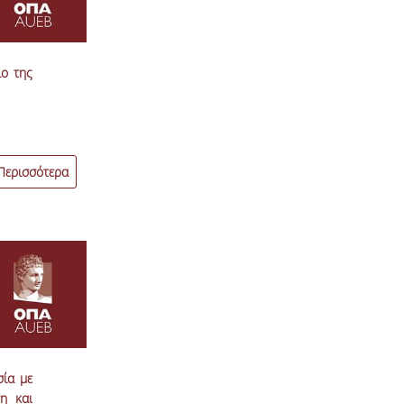
ιο της
Περισσότερα
σία με
η και