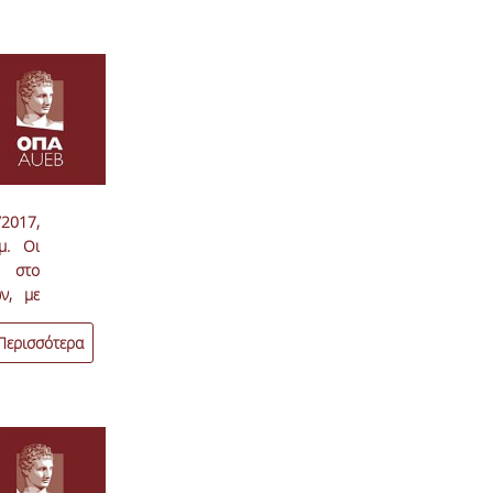
2017,
μ. Οι
 στο
ν, με
ι θα
2017,
Περισσότερα
κολλο