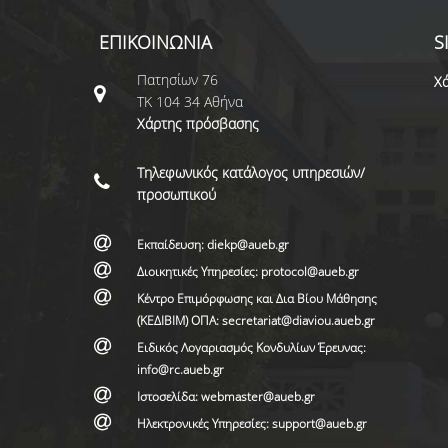
ΕΠΙΚΟΙΝΩΝΙΑ
S
Πατησίων 76
Χά
ΤΚ 104 34 Αθήνα
Χάρτης πρόσβασης
Τηλεφωνικός κατάλογος υπηρεσιών/
προσωπικού
Εκπαίδευση: diekp@aueb.gr
Διοικητικές Υπηρεσίες: protocol@aueb.gr
Κέντρο Επιμόρφωσης και Δια Βίου Μάθησης
(ΚΕΔΙΒΙΜ) ΟΠΑ: secretariat@diaviou.aueb.gr
Ειδικός Λογαριασμός Κονδυλίων Έρευνας:
info@rc.aueb.gr
Ιστοσελίδα: webmaster@aueb.gr
Ηλεκτρονικές Υπηρεσίες: support@aueb.gr