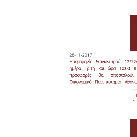
28-11-2017
Ημερομηνία διαγωνισμού: 12/12/
ημέρα Τρίτη και ώρα 10:00 π
προσφορές θα αποσταλούν
Οικονομικό Πανεπιστήμιο Αθηνώ
οποιοδήποτε τρόπο κα
παραληφθούν μέχρι τις 11/12/
ημέρα Δευτέρα, από το πρωτό
μέχρι τις 14:00.