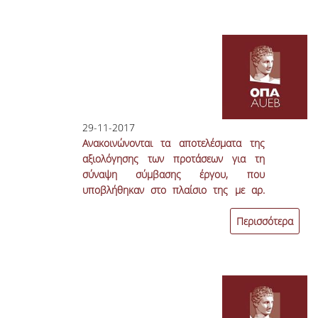
29-11-2017
Ανακοινώνονται τα αποτελέσματα της
αξιολόγησης των προτάσεων για τη
σύναψη σύμβασης έργου, που
υποβλήθηκαν στο πλαίσιο της με αρ.
πρωτ. 920000/1587-17/09.10.2017
Πρόσκλησης Εκδήλωσης Ενδιαφέροντος
Περισσότερα
(ΑΔΑ: Ψ7ΞΧ469Β4Μ-ΘΙ6), στο πλαίσιο
υλοποίησης του έργου “Wide scale
demonstration of Integrated Solutions
and business models for European
smartGRID (WISEGRID)» με κωδικό
έργου ΕΡ-2552-01 και κωδικό θέσης