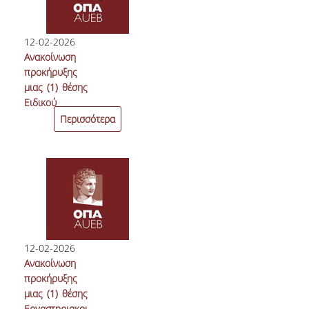
Αθηνών, από
τον
Υφυπουργό
12-02-2026
Εξωτερικών,
Ανακοίνωση
Χάρη
προκήρυξης
Θεοχάρη
μιας (1) θέσης
Ειδικού
Τεχνικού
Περισσότερα
Εργαστηριακού
Προσωπικού
(Ε.Τ.Ε.Π.) του
Τμήματος
Οικονομικής
Επιστήμης της
Σχολής
Οικονομικών
12-02-2026
Επιστημών
Ανακοίνωση
του
προκήρυξης
Οικονομικού
μιας (1) θέσης
Πανεπιστημίου
Εργαστηριακού