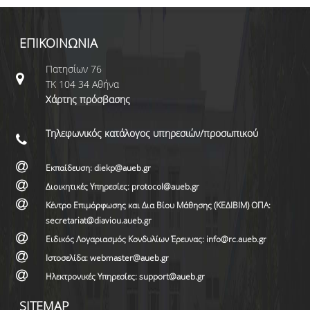
κληροδοτήματος
Παν.
Τριανταφυλλίδη,
ΕΠΙΚΟΙΝΩΝΙΑ
που υπάγεται
στην άμεση
Πατησίων 76
διαχείριση του
ΤΚ 104 34 Αθήνα
Υπουργείου
Χάρτης πρόσβασης
Εθνικής
Οικονομίας &
Τηλεφωνικός κατάλογος υπηρεσιών/προσωπικού
Οικονομικών»
Εκπαίδευση: diekp@aueb.gr
Διοικητικές Υπηρεσίες: protocol@aueb.gr
Κέντρο Επιμόρφωσης και Δια Βίου Μάθησης (ΚΕΔΙΒΙΜ) ΟΠΑ:
secretariat@diaviou.aueb.gr
Ειδικός Λογαριασμός Κονδυλίων Έρευνας: info@rc.aueb.gr
Ιστοσελίδα: webmaster@aueb.gr
Ηλεκτρονικές Υπηρεσίες: support@aueb.gr
SITEMAP