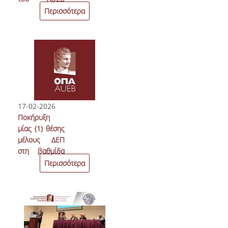
Cast είναι
Περισσότερα
στον αέρα με
θέμα: Μύθοι &
Αλήθειες για
τα Χρήματα |
Get Involved
17-02-2026
Ποκήρυξη
μίας (1) θέσης
μέλους ΔΕΠ
στη βαθμίδα
του
Περισσότερα
Επίκουρου
Καθηγητή επί
θητεία με
γνωστικό
αντικείμενο