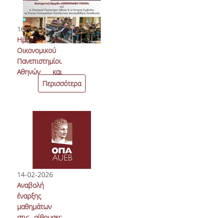
«Λογιστική»
16-02-2026
Ημερίδα του
Οικονομικού
Πανεπιστημίου
Αθηνών και
της Ένωσης
Περισσότερα
Οικονομολόγων
Εκπαιδευτικών
Δευτεροβάθμιας για
την Οικονομική γνώση
14-02-2026
Αναβολή
έναρξης
μαθημάτων
στις αίθουσες