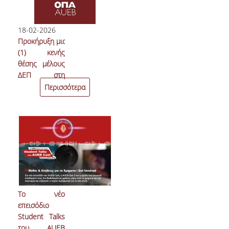
18-02-2026
Προκήρυξη μιας
(1) κενής
θέσης μέλους
ΔΕΠ στη
βαθμίδα του
Περισσότερα
Επίκουρου
Καθηγητή επί
θητεία με
γνωστικό
αντικείμενο
"Οργάνωση
και Διοίκηση
Πωλήσεων"
17-02-2026
To νέο
επεισόδιο
Student Talks
του AUEB