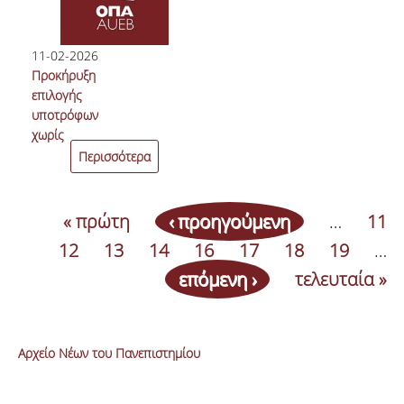
11-02-2026
Προκήρυξη
επιλογής
υποτρόφων
χωρίς
διαγωνισμό,
Περισσότερα
για σπουδές
Δεύτερου
Κύκλου
« πρώτη
‹ προηγούμενη
…
11
(μεταπτυχιακές)
12
13
14
16
17
18
19
…
και Τρίτου
Κύκλου
επόμενη ›
τελευταία »
(διδακτορικές)
στο εξωτερικό,
ακαδημαϊκού
Αρχείο Νέων του Πανεπιστημίου
έτους 2025-
2026 από τα
έσοδα του