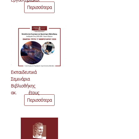
Αθηνών
Διδακτικού
Περισσότερα
Προσωπικού
Ε.ΔΙ.Π. του το
Τμήματος
Πληροφορικής
12-02-2026
Εκπαιδευτικά
Σεμινάρια
Βιβλιοθήκης
ακ. έτους
2025-2026 -
Περισσότερα
εαρινό
εξάμηνο |
Έναρξη
17.2.2026